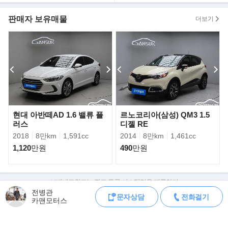
판매자 보유매물
더보기
▶ 구입 방법
》금요일 오후부터 월요일 오전 까지는 보배드림 직원들 없어서 허
의,미끼 매물 많이 올라 옵니다.
성능기록부 없거나 가격이 동급매물보다 싸거나 하는 매물은 허의,
미끼 매물일 가능성이 높으니 주의 하세요,
》차량 탁송 거래도 오랜 기간동안 하고 있습니다. 요즘엔 편하게
탁송거래들 많이 하시네요,
》탁송거래시 동영상으로 차량정보 세세히 확인해 드리고 있습니
현대 아반떼AD 1.6 밸류 플
르노코리아(삼성) QM3 1.5
다.
러스
디젤 RE
2018
8만km
1,591cc
2014
8만km
1,461cc
》동영상으로 차량정보 확인후 마음에 드시면 바로 탁송으로 차량
받아 보실수 있습니다.
1,120
만원
490
만원
》제 월 판매량의 대부분은 탁송거래로 이루어 지고 있습니다..
》캐피탈 할부,리스를 같이 하고 있으며 차량대차와 당일 차량출고
보배네트워크는 광고 등록 시스템만을 제공하며
가능 합니다.
판매자가 직접 등록한 내용에 대한 모든 책임은 판매자에게 있습니다.
전병관
문자상담
전화걸기
카맨모터스
차량 구매 시 차량등록증, 성능점검기록부, 실제 차량 상태,
차대번호 조회로 직접 정보를 확인하세요.
차대번호는 등록증과 성능지에 나와있으며
▶ 판매자의 말 한마디