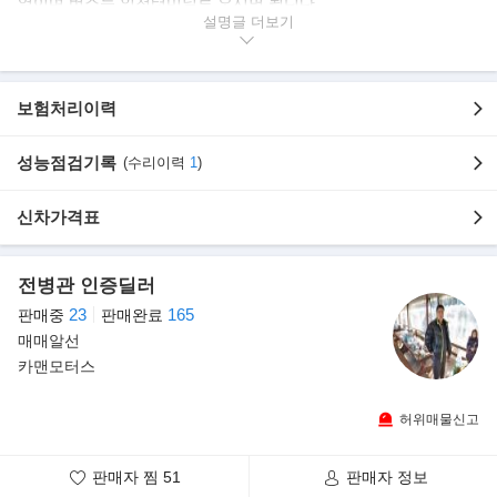
역이며 버스는 인천터미널로 오시면 됩니다.
근거리 분들을 위해 교통편이 불편한 분들은 미리 연락 주시면 계신
설명글
곳 까지 픽업 나가 드립니다.--------
----요즘은 탁송으로 주로 판매하고 있습니다.
시간 없거나 먼거리 분들을 위해 제가 직접 차량 확인후 동영상으로
보험처리이력
장단점
자세히 찍어 보내 드리고 영상 받아본후 결정 하시면 됩니다. --------
-
성능점검기록
(수리이력
1
)
신차가격표
》무사고,1인소유,중고차매매상사의 중고차 성능점검을 마친 합법
적인 차량입니다.
전병관 인증딜러
》성능기록부상 하부 누유 없이 진단 나온 관리 잘된 차량입니다.
23
165
판매중
판매완료
》전차주가 소중히 관리한 차량입니다.상태 좋은 차량 선별하여 올
매매알선
립니다.차량상태 특AA급 입니다.
카맨모터스
》 영업이력렌트이력 없는 순수 자가용 입니다.차량상태 최고 !! 전
국최저가판매 !!
허위매물신고
★차량상태 베리굿 /실내외관깔금/ 엔진및션최상/ 잡소리없음 차량
상태좋아요~//최저가!!★
판매자 찜
51
판매자 정보