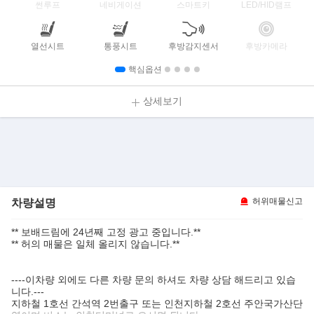
썬루프
네비게이션
스마트키
LED/HID램프
열선시트
통풍시트
후방감지센서
후방카메라
핵심옵션
상세보기
차량설명
허위매물신고
** 보배드림에 24년째 고정 광고 중입니다.**
** 허의 매물은 일체 올리지 않습니다.**
----이차량 외에도 다른 차량 문의 하셔도 차량 상담 해드리고 있습
니다.---
지하철 1호선 간석역 2번출구 또는 인천지하철 2호선 주안국가산단