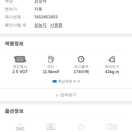
색상
검정색
변속기
자동
제시번호
3453453453
성능지
사원증
확인사항
제원정보
엔진형식
연비
최고출력
최대토크
2.5 VGT
11.6km/ℓ
174마력
41kg.m
핵심제원
상세보기
옵션정보