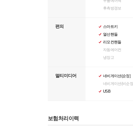
무릎에어백
후측방경보
편의
스마트키
열선핸들
리모컨핸들
자동에어컨
냉장고
멀티미디어
네비게이션(순정)
네비게이션(비순정
USB
보험처리이력