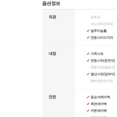
옵션정보
외관
선루프
파노라마선루프
알루미늄휠
전동사이드미러
내장
가죽시트
전동시트(운전석)
전동시트(동승석)
열선시트(앞좌석)
엠비언트라이트
안전
동승석에어백
측면에어백
커튼에어백