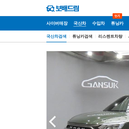
사이버매장
국산차
수입차
튜닝카
국산차검색
튜닝카검색
리스렌트차량
국
산
차