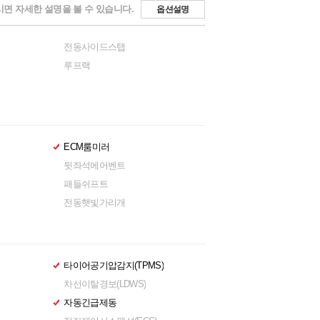
면 자세한 설명을 볼 수 있습니다.
옵션설명
전동사이드스탭
루프랙
ECM룸미러
뒷좌석에어벤트
패들쉬프트
전동햇빛가리개
타이어공기압감지(TPMS)
차선이탈경보(LDWS)
자동긴급제동