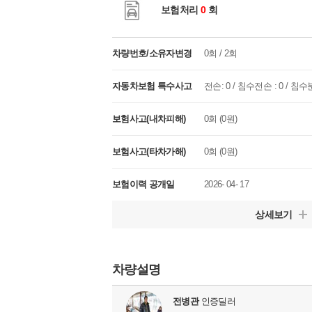
보험처리
0
회
차량번호/소유자변경
0회 / 2회
자동차보험 특수사고
전손: 0 / 침수전손 : 0 / 침수분
보험사고(내차피해)
0회 (0원)
보험사고(타차가해)
0회 (0원)
보험이력 공개일
2026- 04- 17
상세보기
차량설명
전병관
인증딜러