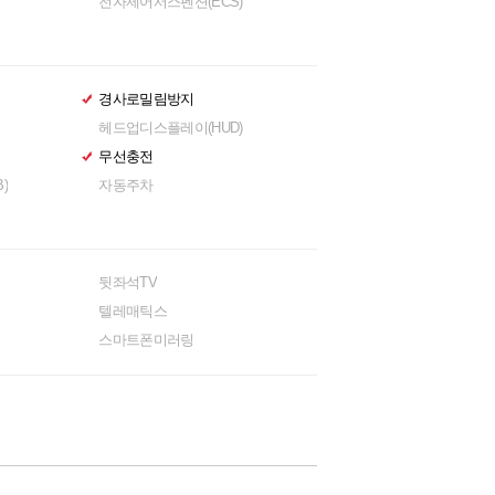
전자제어서스펜션(ECS)
경사로밀림방지
헤드업디스플레이(HUD)
무선충전
)
자동주차
뒷좌석TV
텔레매틱스
스마트폰미러링