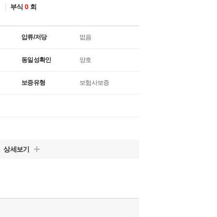
회
부식
0
회
압류/저당
없음
동일성확인
양호
보증유형
보험사보증
상세보기