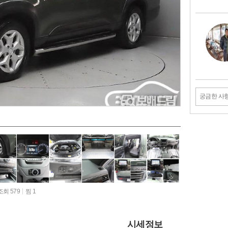
궁금한 사
조회 579
찜 1
시세정보