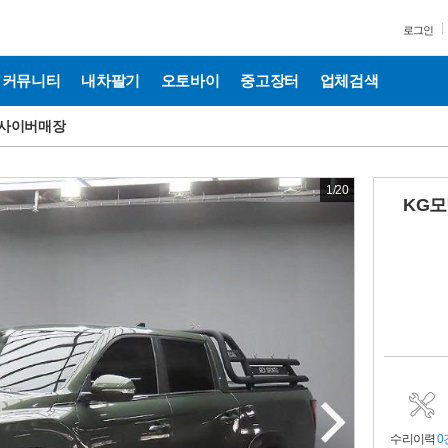
로그인
커뮤니티
내차팔기
오토바이
중고장터
업체검색
사이버매장
1
/
20
KG모
수리이력
0