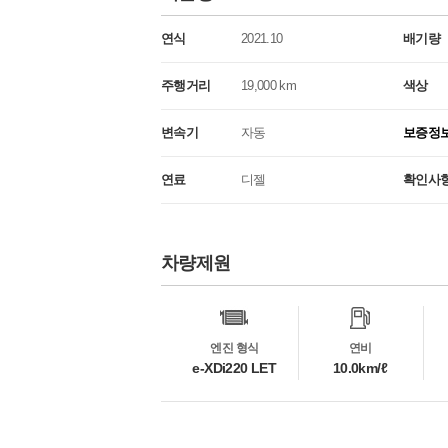
연식
2021.10
배기량
주행거리
19,000 km
색상
변속기
자동
보증정
연료
디젤
확인사
차량제원
차
량
정
보
엔진 형식
연비
e-XDi220 LET
10.0km/ℓ