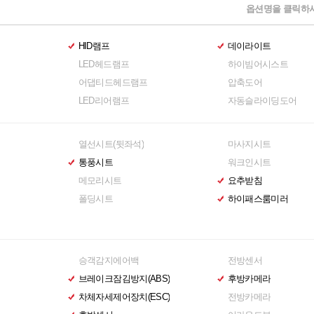
옵션명을 클릭하시
HID램프
데이라이트
LED헤드램프
하이빔어시스트
어댑티드헤드램프
압축도어
LED리어램프
자동슬라이딩도어
열선시트(뒷좌석)
마사지시트
통풍시트
워크인시트
메모리시트
요추받침
폴딩시트
하이패스룸미러
승객감지에어백
전방센서
브레이크잠김방지(ABS)
후방카메라
차체자세제어장치(ESC)
전방카메라