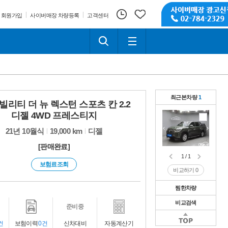
회원가입
사이버매장 차량등록
고객센터
최근본차량
1
빌리티 더 뉴 렉스턴 스포츠 칸 2.2
디젤 4WD 프레스티지
21년 10월식
19,000 km
디젤
[판매완료]
1 / 1
보험료조회
비교하기
0
찜한차량
비교검색
1 / 1
준비중
비교하기
0
1 / 1
건
보험이력
0건
신차대비
자동계산기