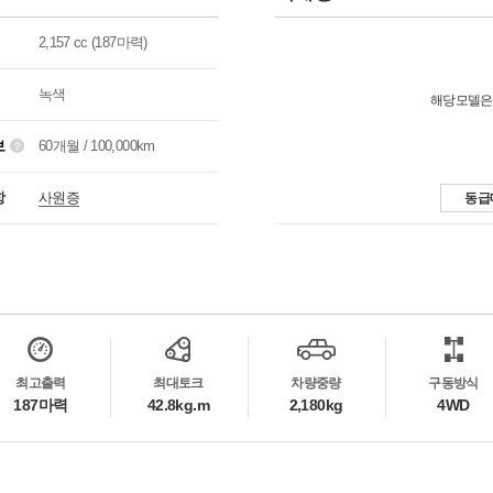
2,157 cc (187마력)
녹색
해당모델은
보
60개월 / 100,000km
항
사원증
동급
최고출력
최대토크
차량중량
구동방식
187마력
42.8kg.m
2,180kg
4WD