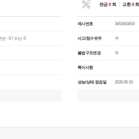
판금
0
회
교환
0
제시번호
3453453453
손 : 0 / 도난: 0
사고/침수유무
무
불법구조변경
무
특이사항
성능/상태 점검일
2026-05-19