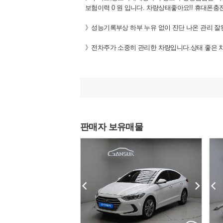
보험이력 0 원 입니다. 차량상태좋아요!! 휴대폰
》성능기록부상 하부 누유 없이 진단 나온 관리 잘
》전차주가 소중히 관리한 차량입니다.상태 좋은 차
》 영업이력렌트이력 없는 순수 자가용 입니다.차량상
★차량상태 베리굿 /실내외관깔금/ 엔진및션최상/ 
판매자 보유매물
▶ 구입 방법
》금요일 오후부터 월요일 오전 까지는 보배드림 직
성능기록부 없거나 가격이 동급매물보다 싸거나 하는
》차량 탁송 거래도 오랜 기간동안 하고 있습니다.
》탁송거래시 동영상으로 차량정보 세세히 확인해 