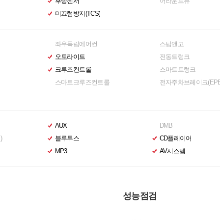
후방센서
어라운드뷰
미끄럼방지(TCS)
좌우독립에어컨
스탑앤고
오토라이트
전동트렁크
크루즈컨트롤
스마트트렁크
스마트크루즈컨트롤
전자주차브레이크(EPB
AUX
DMB
)
블루투스
CD플레이어
MP3
AV시스템
성능점검