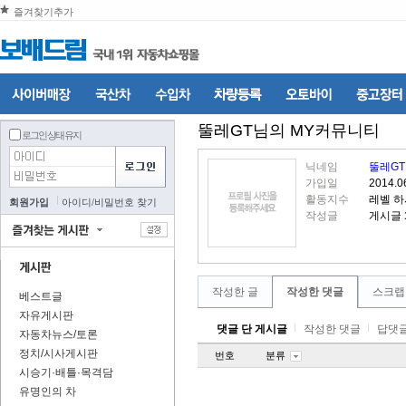
즐겨찾기추가
뚤레GT
님의 MY커뮤니티
로그인 상태 유지
닉네임
뚤레GT
가입일
2014.0
활동지수
레벨 하
회원가입
아이디
/
비밀번호 찾기
작성글
게시글
작성한 글
작성한 댓글
스크랩
베스트글
자유게시판
댓글 단 게시글
작성한 댓글
답댓글
자동차뉴스/토론
정치/시사게시판
번호
분류
시승기·배틀·목격담
유명인의 차