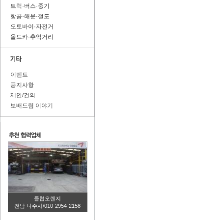
트럭·버스·중기
항공·해운·철도
오토바이·자전거
올드카·추억거리
이벤트
공지사항
제안/건의
보배드림 이야기
클럽오렌지
전남 나주시/010-2954-2158