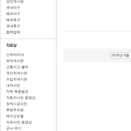
성인게시판
국내야구
해외야구
해외축구
국내축구
협력업체
신유머/이슈
2026년 8월
유머게시판
교통사고·블박
국산차게시판
수입차게시판
내차사진
직찍·특종발견
자동차사진·동영상
장착시공사진
후방주의방
레이싱모델
자유사진·동영상
군사·무기