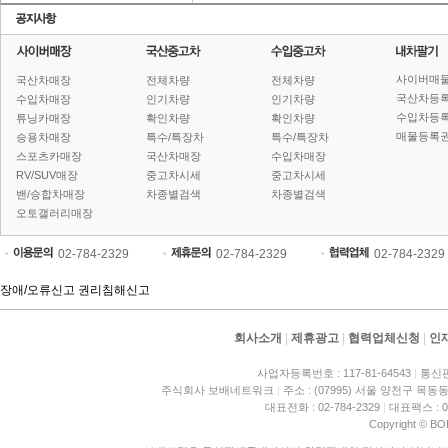
사이버매
국산차매장
전체차량
전체차량
국산차등
수입차매장
인기차량
인기차량
수입차등
튜닝카매장
확인차량
확인차량
매물등록권
승용차매장
특수/특장차
특수/특장차
스포츠카매장
국산차매장
수입차매장
RV/SUV매장
중고차시세
중고차시세
밴/승합차매장
차종별검색
차종별검색
오토갤러리매장
02-784-2329
02-784-2329
02-784-2329
장애/오류신고
권리침해신고
회사소개
|
제휴광고
|
협력업체신청
|
인
사업자등록번호 : 117-81-64543
|
통신판
주식회사 보배네트워크
|
주소 : (07995) 서울 양천구 목동동
대표전화 : 02-784-2329
|
대표팩스 : 02
Copyright © BO