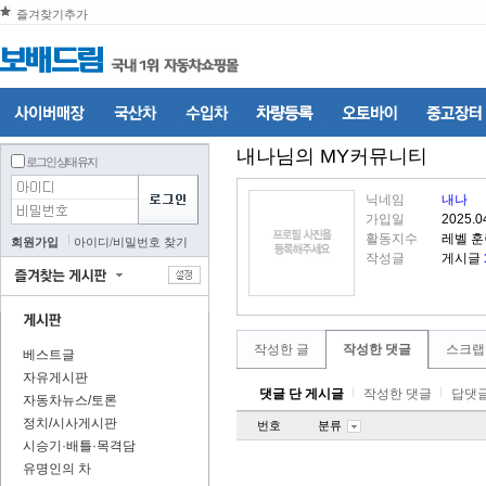
즐겨찾기추가
내나
님의 MY커뮤니티
로그인 상태 유지
닉네임
내나
가입일
2025.0
활동지수
레벨 
회원가입
아이디
/
비밀번호 찾기
작성글
게시글
작성한 글
작성한 댓글
스크랩
베스트글
자유게시판
댓글 단 게시글
작성한 댓글
답댓글
자동차뉴스/토론
정치/시사게시판
번호
분류
시승기·배틀·목격담
유명인의 차