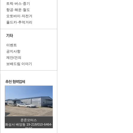
트럭·버스·중기
항공·해운·철도
오토바이·자전거
올드카·추억거리
이벤트
공지사항
제안/건의
보배드림 이야기
준준모터스
화성서 배양동 19-218/010-6464-
8115