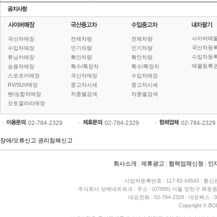
사이버매
국산차매장
전체차량
전체차량
국산차등
수입차매장
인기차량
인기차량
수입차등
튜닝카매장
확인차량
확인차량
매물등록권
승용차매장
특수/특장차
특수/특장차
스포츠카매장
국산차매장
수입차매장
RV/SUV매장
중고차시세
중고차시세
밴/승합차매장
차종별검색
차종별검색
오토갤러리매장
02-784-2329
02-784-2329
02-784-2329
장애/오류신고
권리침해신고
회사소개
|
제휴광고
|
협력업체신청
|
인
사업자등록번호 : 117-81-64543
|
통신판
주식회사 보배네트워크
|
주소 : (07995) 서울 양천구 목동동
대표전화 : 02-784-2329
|
대표팩스 : 02
Copyright © BO