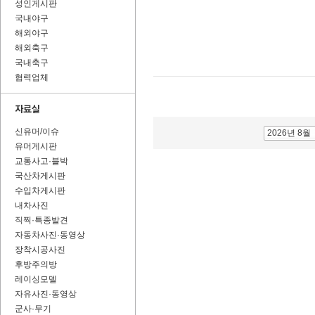
성인게시판
국내야구
해외야구
해외축구
국내축구
협력업체
신유머/이슈
2026년 8월
유머게시판
교통사고·블박
국산차게시판
수입차게시판
내차사진
직찍·특종발견
자동차사진·동영상
장착시공사진
후방주의방
레이싱모델
자유사진·동영상
군사·무기