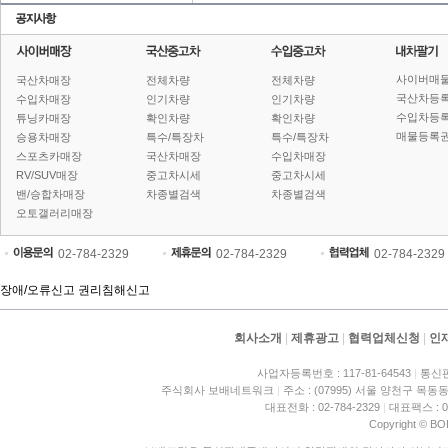
사이버매
국산차매장
전체차량
전체차량
국산차등
수입차매장
인기차량
인기차량
수입차등
튜닝카매장
확인차량
확인차량
매물등록권
승용차매장
특수/특장차
특수/특장차
스포츠카매장
국산차매장
수입차매장
RV/SUV매장
중고차시세
중고차시세
밴/승합차매장
차종별검색
차종별검색
오토갤러리매장
02-784-2329
02-784-2329
02-784-2329
장애/오류신고
권리침해신고
회사소개
|
제휴광고
|
협력업체신청
|
인
사업자등록번호 : 117-81-64543
|
통신판
주식회사 보배네트워크
|
주소 : (07995) 서울 양천구 목동동
대표전화 : 02-784-2329
|
대표팩스 : 02
Copyright © BO