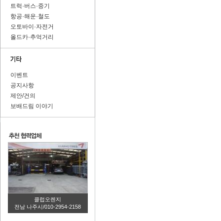
트럭·버스·중기
항공·해운·철도
오토바이·자전거
올드카·추억거리
이벤트
공지사항
제안/건의
보배드림 이야기
클럽오렌지
전남 나주시/010-2954-2158