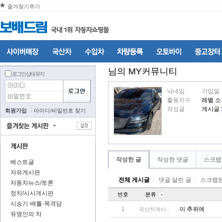
즐겨찾기추가
님의 MY커뮤니티
로그인 상태 유지
닉네임
가입일
활동지수
레벨 
작성글
게시글
회원가입
아이디
/
비밀번호 찾기
작성한 글
작성한 댓글
스크랩
베스트글
자유게시판
전체 게시글
댓글 달린 글
스크랩된
자동차뉴스/토론
정치/시사게시판
번호
분류
시승기·배틀·목격담
이 추위에
1
국산차게시..
유명인의 차