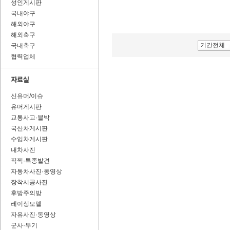
성인게시판
국내야구
해외야구
해외축구
기간전체
국내축구
협력업체
신유머/이슈
유머게시판
교통사고·블박
국산차게시판
수입차게시판
내차사진
직찍·특종발견
자동차사진·동영상
장착시공사진
후방주의방
레이싱모델
자유사진·동영상
군사·무기