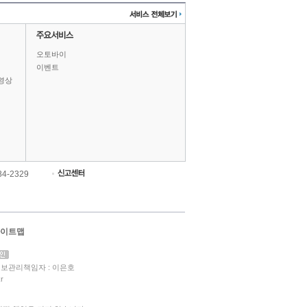
오토바이
이벤트
영상
84-2329
이트맵
보관리책임자 : 이은호
r