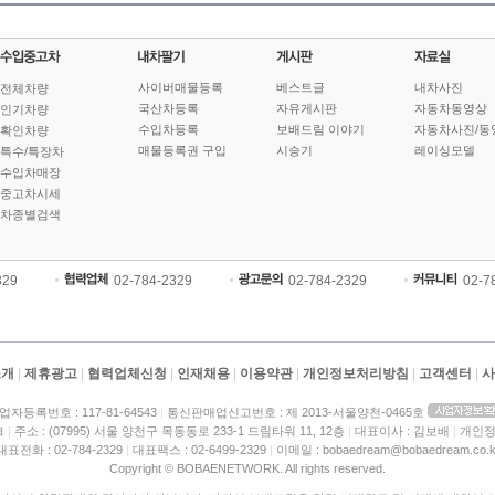
사이버매물등록
베스트글
내차사진
전체차량
국산차등록
자유게시판
자동차동영상
인기차량
수입차등록
보배드림 이야기
자동차사진/동
확인차량
매물등록권 구입
시승기
레이싱모델
특수/특장차
수입차매장
중고차시세
차종별검색
329
02-784-2329
02-784-2329
02-7
소개
|
제휴광고
|
협력업체신청
|
인재채용
|
이용약관
|
개인정보처리방침
|
고객센터
|
사
업자등록번호 : 117-81-64543
|
통신판매업신고번호 : 제 2013-서울양천-0465호
크
|
주소 : (07995) 서울 양천구 목동동로 233-1 드림타워 11, 12층
|
대표이사 : 김보배
|
개인정
대표전화 : 02-784-2329
|
대표팩스 : 02-6499-2329
|
이메일 : bobaedream@bobaedream.co.k
Copyright © BOBAENETWORK. All rights reserved.