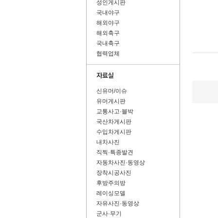
성인게시판
국내야구
해외야구
해외축구
국내축구
협력업체
신유머/이슈
유머게시판
교통사고·블박
국산차게시판
수입차게시판
내차사진
직찍·특종발견
자동차사진·동영상
장착시공사진
후방주의방
레이싱모델
자유사진·동영상
군사·무기