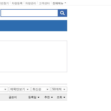
비번찾기
차량등록
차량관리
고객센터
전체메뉴
제목만보기
최신순
50개씩
글쓴이
등록일
추천
조회