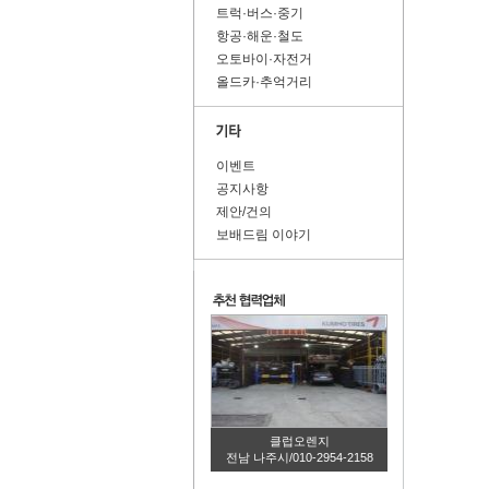
트럭·버스·중기
항공·해운·철도
오토바이·자전거
올드카·추억거리
이벤트
공지사항
제안/건의
보배드림 이야기
클럽오렌지
전남 나주시/010-2954-2158