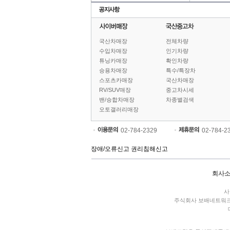
국산차매장
전체차량
수입차매장
인기차량
튜닝카매장
확인차량
승용차매장
특수/특장차
스포츠카매장
국산차매장
RV/SUV매장
중고차시세
밴/승합차매장
차종별검색
오토갤러리매장
02-784-2329
02-784-2
장애/오류신고
권리침해신고
회사
사
주식회사 보배네트워