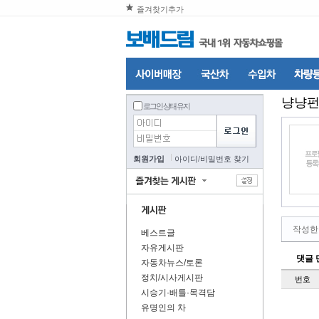
즐겨찾기추가
냥냥
로그인 상태 유지
회원가입
아이디
/
비밀번호 찾기
작성한
베스트글
자유게시판
댓글 
자동차뉴스/토론
정치/시사게시판
번호
시승기·배틀·목격담
유명인의 차