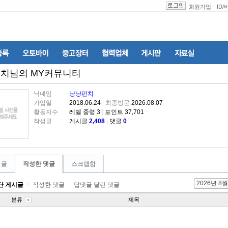
회원가입
ID
/
펀치
님의 MY커뮤니티
닉네임
냥냥펀치
가입일
2018.06.24
|
최종방문
2026.08.07
활동지수
레벨 중령 3
|
포인트 37,701
작성글
게시글
2,408
|
댓글
0
 글
작성한 댓글
스크랩함
2026년 8월
단 게시글
작성한 댓글
답댓글 달린 댓글
분류
제목