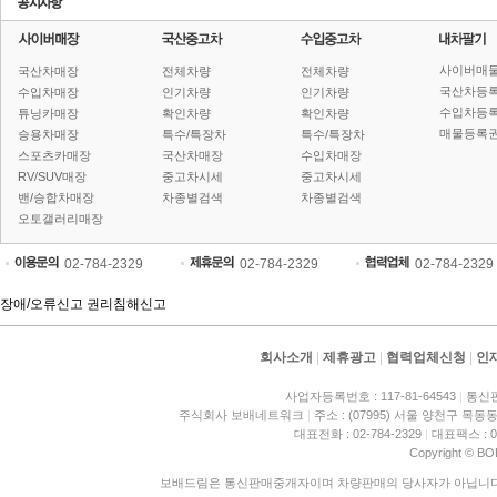
사이버매
국산차매장
전체차량
전체차량
국산차등
수입차매장
인기차량
인기차량
수입차등
튜닝카매장
확인차량
확인차량
매물등록권
승용차매장
특수/특장차
특수/특장차
스포츠카매장
국산차매장
수입차매장
RV/SUV매장
중고차시세
중고차시세
밴/승합차매장
차종별검색
차종별검색
오토갤러리매장
02-784-2329
02-784-2329
02-784-2329
장애/오류신고
권리침해신고
회사소개
|
제휴광고
|
협력업체신청
|
인
사업자등록번호 : 117-81-64543
|
통신판
주식회사 보배네트워크
|
주소 : (07995) 서울 양천구 목동동
대표전화 : 02-784-2329
|
대표팩스 : 02
Copyright © BO
보배드림은 통신판매중개자이며 차량판매의 당사자가 아닙니다. 