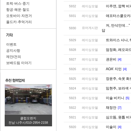
트럭·버스·중기
이주연, 깜짝 
5932
레이싱모델
항공·해운·철도
오토바이·자전거
애프터스쿨오캬
5931
레이싱모델
올드카·추억거리
저, 만삭인데…
유머게시판
5930
답
트와이스 사나,
5929
레이싱모델
이벤트
엄정화, 레오파
5928
레이싱모델
공지사항
제안/건의
권은비
5927
레이싱모델
[4]
보배드림 이야기
AOA’ 지민
5926
레이싱모델
[4]
장윤주, 속옷 화
5925
레이싱모델
임현주, 보라색
5924
레이싱모델
이솔 비키니
5923
레이싱모델
[5]
채정안
5922
레이싱모델
[7]
심으뜸, 원톱 
5921
레이싱모델
클럽오렌지
전남 나주시/010-2954-2158
이솔이
5920
레이싱모델
[4]