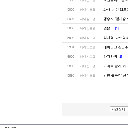
나인뮤지스 금
5906
레이싱모델
화사, 시선 압도
5905
레이싱모델
맹승지 “밑가슴
5904
레이싱모델
권은비
5903
레이싱모델
[1]
김지영, 나트랑
5902
레이싱모델
에이핑크 김남주
5901
레이싱모델
산다라박
5900
레이싱모델
[1]
마마무 솔라, 하
5899
레이싱모델
반전 볼륨감' 산
5898
레이싱모델
기간전체