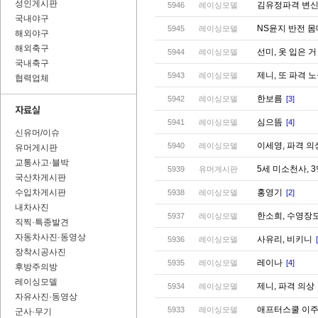
성인게시판
김유정파격 변
5946
레이싱모델
국내야구
NS윤지 반전 
5945
레이싱모델
해외야구
해외축구
선미, 옷 입은 
5944
레이싱모델
국내축구
제니, 또 파격 
5943
레이싱모델
협력업체
한보름
5942
레이싱모델
[3]
심으뜸
5941
레이싱모델
[4]
신유머/이슈
이세영, 파격 
5940
레이싱모델
유머게시판
교통사고·블박
5세 미소천사,
5939
유머게시판
국산차게시판
수입차게시판
홍영기
5938
레이싱모델
[2]
내차사진
한소희, 수영장
5937
레이싱모델
직찍·특종발견
자동차사진·동영상
사유리, 비키니
5936
레이싱모델
장착시공사진
레이나
5935
레이싱모델
[4]
후방주의방
레이싱모델
제니, 파격 의상
5934
레이싱모델
자유사진·동영상
애프터스쿨 이주
5933
레이싱모델
군사·무기