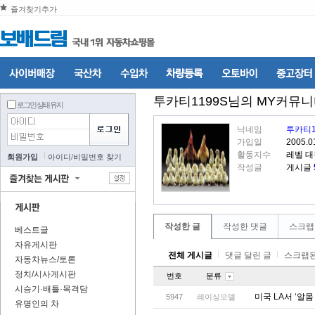
즐겨찾기추가
투카티1199S
님의 MY커뮤
로그인 상태 유지
닉네임
투카티1
가입일
2005.0
활동지수
레벨 
회원가입
아이디
/
비밀번호 찾기
작성글
게시글
작성한 글
작성한 댓글
스크랩
베스트글
자유게시판
전체 게시글
댓글 달린 글
스크랩된
자동차뉴스/토론
정치/시사게시판
번호
분류
시승기·배틀·목격담
미국 LA서 ‘알몸
5947
레이싱모델
유명인의 차