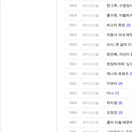
한그루, 수영장
5919
레이싱모델
홍수현, 아찔하
5918
레이싱모델
씨스타 효린
5917
레이싱모델
[3]
마동석 아내 예
5916
레이싱모델
리사, 멧 갈라 
5915
레이싱모델
윤은혜, 각선미
5914
레이싱모델
된장찌개에 ‘싱
5913
유머게시판
제니퍼 로페즈
5912
레이싱모델
[
이유비
5911
레이싱모델
[4]
미나
5910
레이싱모델
[7]
하지원
5909
레이싱모델
[5]
오정연
5908
레이싱모델
[3]
콜라 리필 때문
5907
유머게시판