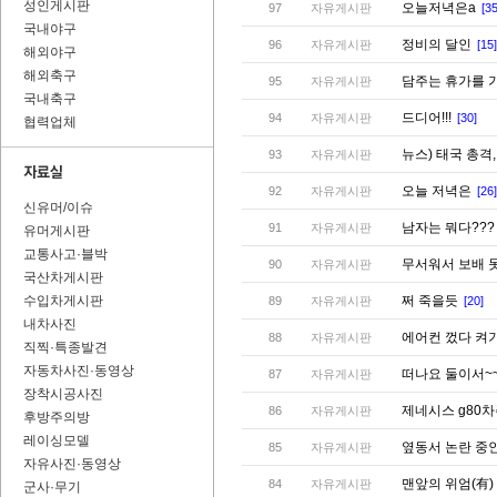
성인게시판
오늘저녁은a
97
자유게시판
[35
국내야구
정비의 달인
96
자유게시판
[15]
해외야구
해외축구
담주는 휴가를 가
95
자유게시판
국내축구
드디어!!!
94
자유게시판
[30]
협력업체
뉴스) 태국 총격,
93
자유게시판
오늘 저녁은
92
자유게시판
[26]
신유머/이슈
남자는 뭐다??
91
자유게시판
유머게시판
교통사고·블박
무서워서 보배 
90
자유게시판
국산차게시판
수입차게시판
쩌 죽을듯
89
자유게시판
[20]
내차사진
에어컨 껐다 켜기
88
자유게시판
직찍·특종발견
자동차사진·동영상
떠나요 둘이서~
87
자유게시판
장착시공사진
제네시스 g80
86
자유게시판
후방주의방
레이싱모델
옆동서 논란 중인
85
자유게시판
자유사진·동영상
맨앞의 위엄(有)
84
자유게시판
군사·무기