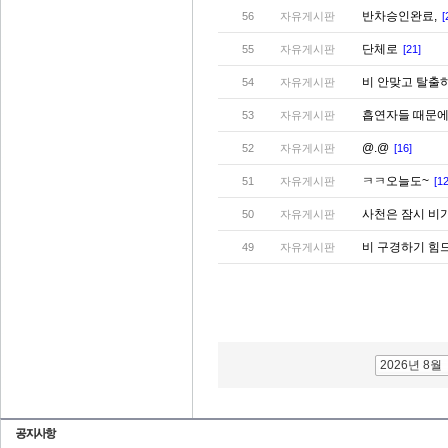
반차승인완료,
56
자유게시판
[
단체로
55
자유게시판
[21]
비 안맞고 탈출하
54
자유게시판
흡연자들 때문에
53
자유게시판
@.@
52
자유게시판
[16]
ㅋㅋ오늘도~
51
자유게시판
[12
사천은 잠시 비가.
50
자유게시판
비 구경하기 힘드
49
자유게시판
2026년 8월