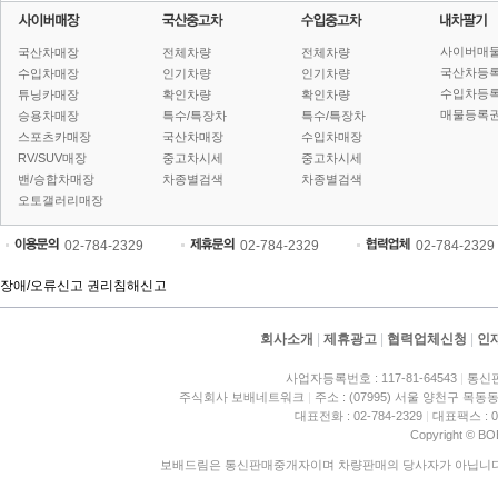
사이버매
국산차매장
전체차량
전체차량
국산차등
수입차매장
인기차량
인기차량
수입차등
튜닝카매장
확인차량
확인차량
매물등록권
승용차매장
특수/특장차
특수/특장차
스포츠카매장
국산차매장
수입차매장
RV/SUV매장
중고차시세
중고차시세
밴/승합차매장
차종별검색
차종별검색
오토갤러리매장
02-784-2329
02-784-2329
02-784-2329
장애/오류신고
권리침해신고
회사소개
|
제휴광고
|
협력업체신청
|
인
사업자등록번호 : 117-81-64543
|
통신판
주식회사 보배네트워크
|
주소 : (07995) 서울 양천구 목동동
대표전화 : 02-784-2329
|
대표팩스 : 02
Copyright © BO
보배드림은 통신판매중개자이며 차량판매의 당사자가 아닙니다. 