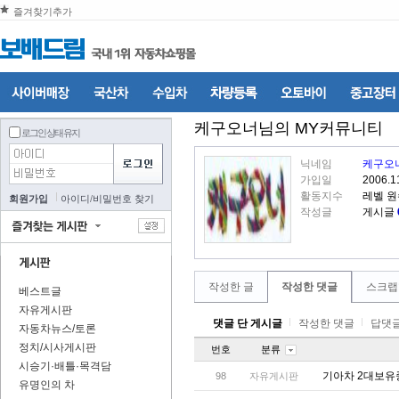
즐겨찾기추가
케구오너
님의 MY커뮤니티
로그인 상태 유지
닉네임
케구오
가입일
2006.1
활동지수
레벨 
회원가입
아이디
/
비밀번호 찾기
작성글
게시글
작성한 글
작성한 댓글
스크랩
베스트글
자유게시판
댓글 단 게시글
작성한 댓글
답댓글
자동차뉴스/토론
정치/시사게시판
번호
분류
시승기·배틀·목격담
기아차 2대보유중
98
자유게시판
유명인의 차