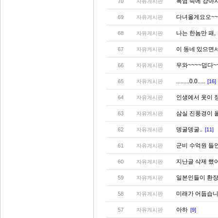
폭염 속에 강아지
70
자유게시판
다녀올게요오~~
69
자유게시판
나는 한놈만 패,
68
자유게시판
이 동네 있으면서 
67
자유게시판
우와~~~~덥다~~
66
자유게시판
.........0.0.....
65
자유게시판
[16]
인생에서 옷이 정
64
자유게시판
삼실 진풍경이 
63
자유게시판
뎅굴뎅굴..
62
자유게시판
[11]
군비 수억원 들
61
자유게시판
지난글 삭제 했
60
자유게시판
일본인들이 환
59
자유게시판
미래가 어둡습니다 
58
자유게시판
아하
57
자유게시판
[9]