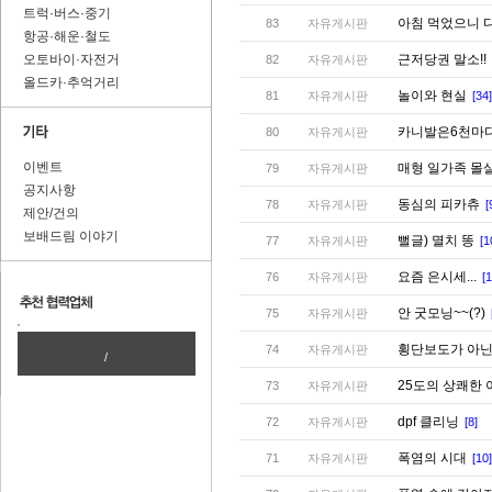
트럭·버스·중기
아침 먹었으니 
83
자유게시판
항공·해운·철도
오토바이·자전거
근저당권 말소!!
82
자유게시판
올드카·추억거리
놀이와 현실
81
자유게시판
[34]
카니발은6천마다
80
자유게시판
이벤트
매형 일가족 몰
79
자유게시판
공지사항
동심의 피카츄
78
자유게시판
[
제안/건의
보배드림 이야기
뻘글) 멸치 똥
77
자유게시판
[1
요즘 은시세...
76
자유게시판
[1
안 굿모닝~~(?)
75
자유게시판
횡단보도가 아닌
74
자유게시판
/
25도의 상쾌한
73
자유게시판
dpf 클리닝
72
자유게시판
[8]
폭염의 시대
71
자유게시판
[10]