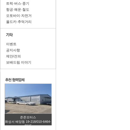
트럭·버스·중기
항공·해운·철도
오토바이·자전거
올드카·추억거리
이벤트
공지사항
제안/건의
보배드림 이야기
준준모터스
화성서 배양동 19-218/010-6464-
8115