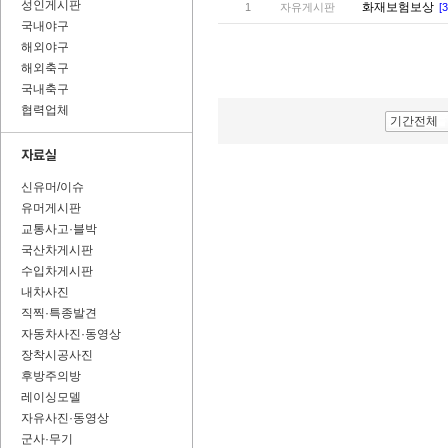
성인게시판
화재보험보상
1
자유게시판
[3
국내야구
해외야구
해외축구
국내축구
협력업체
기간전체
신유머/이슈
유머게시판
교통사고·블박
국산차게시판
수입차게시판
내차사진
직찍·특종발견
자동차사진·동영상
장착시공사진
후방주의방
레이싱모델
자유사진·동영상
군사·무기