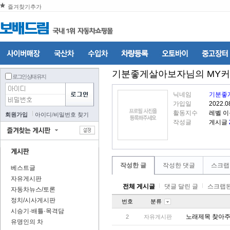
즐겨찾기추가
기분좋게살아보자
님의 MY
로그인 상태 유지
닉네임
기분좋
가입일
2022.0
활동지수
레벨 
회원가입
아이디
/
비밀번호 찾기
작성글
게시글
작성한 글
작성한 댓글
스크랩
베스트글
자유게시판
전체 게시글
댓글 달린 글
스크랩된
자동차뉴스/토론
정치/시사게시판
번호
분류
시승기·배틀·목격담
노래제목 찾아
2
자유게시판
유명인의 차