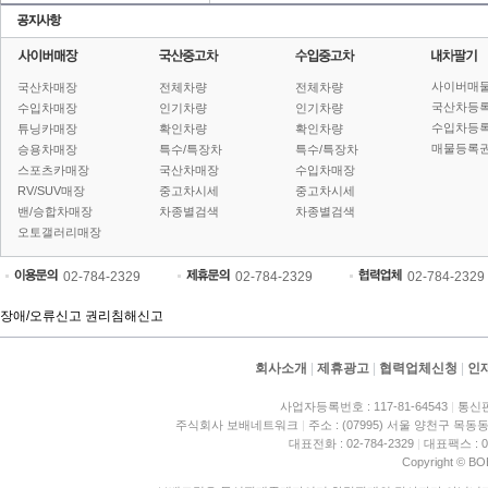
사이버매
국산차매장
전체차량
전체차량
국산차등
수입차매장
인기차량
인기차량
수입차등
튜닝카매장
확인차량
확인차량
매물등록권
승용차매장
특수/특장차
특수/특장차
스포츠카매장
국산차매장
수입차매장
RV/SUV매장
중고차시세
중고차시세
밴/승합차매장
차종별검색
차종별검색
오토갤러리매장
02-784-2329
02-784-2329
02-784-2329
장애/오류신고
권리침해신고
회사소개
|
제휴광고
|
협력업체신청
|
인
사업자등록번호 : 117-81-64543
|
통신판
주식회사 보배네트워크
|
주소 : (07995) 서울 양천구 목동동
대표전화 : 02-784-2329
|
대표팩스 : 02
Copyright © BO