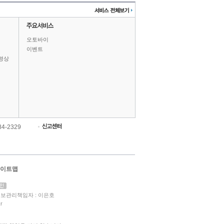
오토바이
이벤트
영상
84-2329
이트맵
보관리책임자 : 이은호
r