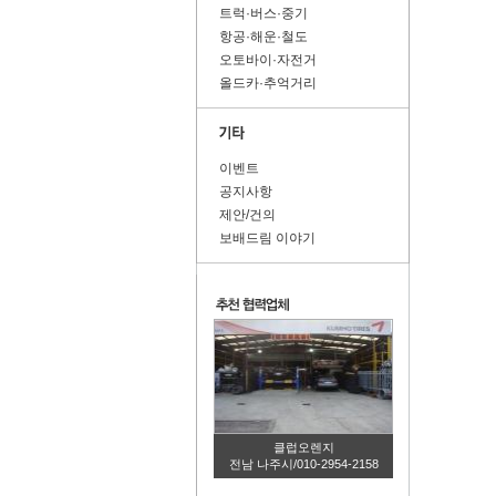
트럭·버스·중기
항공·해운·철도
오토바이·자전거
올드카·추억거리
이벤트
공지사항
제안/건의
보배드림 이야기
클럽오렌지
전남 나주시/010-2954-2158