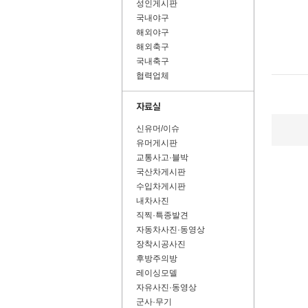
성인게시판
국내야구
해외야구
해외축구
국내축구
협력업체
신유머/이슈
유머게시판
교통사고·블박
국산차게시판
수입차게시판
내차사진
직찍·특종발견
자동차사진·동영상
장착시공사진
후방주의방
레이싱모델
자유사진·동영상
군사·무기