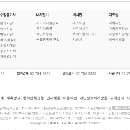
사이버매물등록
베스트글
내차사진
전체차량
국산차등록
자유게시판
자동차동영상
인기차량
수입차등록
보배드림 이야기
자동차사진/동
확인차량
매물등록권 구입
시승기
레이싱모델
특수/특장차
수입차매장
중고차시세
차종별검색
329
02-784-2329
02-784-2329
02-7
소개
|
제휴광고
|
협력업체신청
|
인재채용
|
이용약관
|
개인정보처리방침
|
고객센터
|
사
업자등록번호 : 117-81-64543
|
통신판매업신고번호 : 제 2013-서울양천-0465호
크
|
주소 : (07995) 서울 양천구 목동동로 233-1 드림타워 11, 12층
|
대표이사 : 김보배
|
개인정
대표전화 : 02-784-2329
|
대표팩스 : 02-6499-2329
|
이메일 : bobaedream@bobaedream.co.k
Copyright © BOBAENETWORK. All rights reserved.