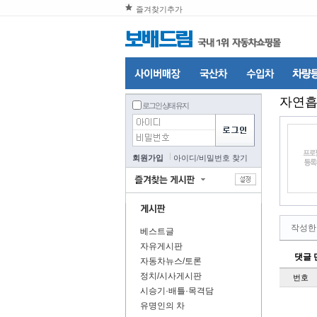
즐겨찾기추가
자연
로그인 상태 유지
회원가입
아이디
/
비밀번호 찾기
작성한
베스트글
자유게시판
댓글 
자동차뉴스/토론
정치/시사게시판
번호
시승기·배틀·목격담
유명인의 차