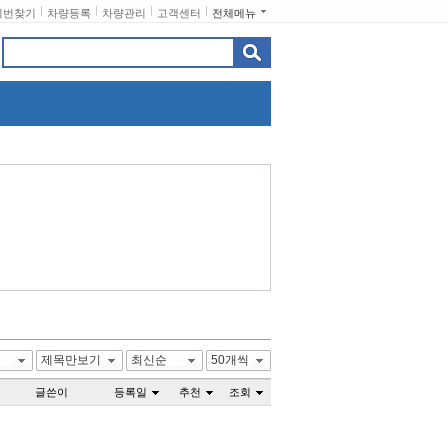
비번찾기
차량등록
차량관리
고객센터
전체메뉴
제목만보기
최신순
50개씩
글쓴이
등록일
추천
조회