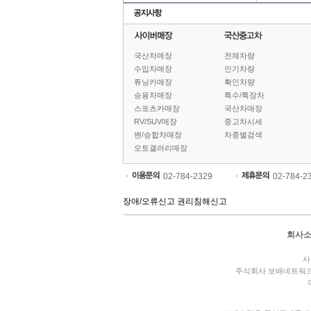
국산차매장
전체차량
수입차매장
인기차량
튜닝카매장
확인차량
승용차매장
특수/특장차
스포츠카매장
국산차매장
RV/SUV매장
중고차시세
밴/승합차매장
차종별검색
오토갤러리매장
02-784-2329
02-784-2
장애/오류신고
권리침해신고
회사
사
주식회사 보배네트워