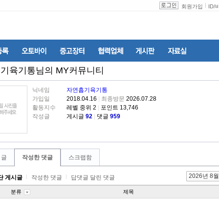
회원가입
ID
/
흡기육기통
님의 MY커뮤니티
닉네임
자연흡기육기통
가입일
2018.04.16
|
최종방문
2026.07.28
활동지수
레벨 중위 2
|
포인트 13,746
작성글
게시글
92
|
댓글
959
 글
작성한 댓글
스크랩함
2026년 8월
단 게시글
작성한 댓글
답댓글 달린 댓글
분류
제목