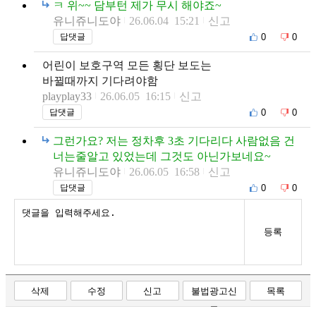
ㅋ 위~~ 담부턴 제가 무시 해야죠~
유니쥬니도야
26.06.04 15:21
신고
0
0
답댓글
어린이 보호구역 모든 횡단 보도는
바뀔때까지 기다려야함
playplay33
26.06.05 16:15
신고
0
0
답댓글
그런가요? 저는 정차후 3초 기다리다 사람없음 건
너는줄알고 있었는데 그것도 아닌가보네요~
유니쥬니도야
26.06.05 16:58
신고
0
0
답댓글
등록
삭제
수정
신고
불법광고신
목록
고