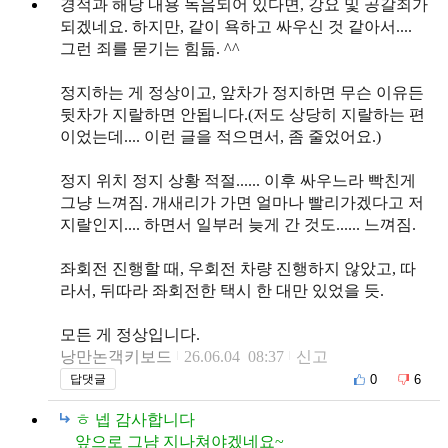
경적과 해당 내용 녹음되어 있다면, 강요 및 공갈죄가
되겠네요. 하지만, 같이 욕하고 싸우신 것 같아서....
그런 죄를 묻기는 힘듦. ^^
정지하는 게 정상이고, 앞차가 정지하면 무슨 이유든
뒷차가 지랄하면 안됩니다.(저도 상당히 지랄하는 편
이었는데.... 이런 글을 적으면서, 좀 줄었어요.)
정지 위치 정지 상황 적절...... 이후 싸우느라 빡친게
그냥 느껴짐. 개새리가 가면 얼마나 빨리가겠다고 저
지랄인지.... 하면서 일부러 늦게 간 것도...... 느껴짐.
좌회전 진행할 때, 우회전 차량 진행하지 않았고, 따
라서, 뒤따라 좌회전한 택시 한 대만 있었을 듯.
모든 게 정상입니다.
낭만논객키보드
26.06.04 08:37
신고
0
6
답댓글
ㅎ 넵 감사합니다
앞으로 그냠 지나쳐야겠네요~