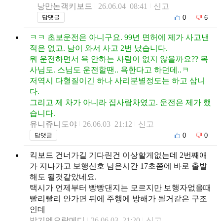
낭만논객키보드
26.06.04 08:41
신고
0
6
답댓글
ㅋㅋ 초보운전은 아니구요. 99년 면허에 제가 사고낸
적은 없고. 남이 와서 사고 2번 났습니다.
뭐 운전하면서 욕 안하는 사람이 없지 않을까요?? 목
사님도. 스님도 운전할땐.. 욕한다고 하던데..ㅋ
저역시 다혈질이긴 하나 사리분별정도는 하고 삽니
다.
그리고 제 차가 아니라 집사람차였고. 운전은 제가 했
습니다.
유니쥬니도야
26.06.03 21:12
신고
0
0
답댓글
킥보드 건너가길 기다린건 이상할게없는데 2번째애
가 지나가고 보행신호 남은시간 17초쯤에 바로 출발
해도 될것같았네요.
택시가 언제부터 빵빵댄지는 모르지만 보행자없을때
빨리빨리 안가면 뒤에 주행에 방해가 될거같은 구조
인데
발기엔오랄메디
26.06.03 21:20
신고