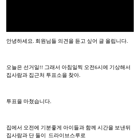
L
U
o
n
a
m
d
u
안녕하세요. 회원님들 의견을 듣고 싶어 글 올립니다.
e
t
d
e
:
7
3
.
1
7
%
오늘은 선거일!! 그래서 아침일찍 오전6시에 기상해서
집사람과 집근처 투표소을 찾아.
투표을 마쳤습니다.
집에서 오전에 기분좋게 아이들과 함께 시간을 보낸뒤
집사람과 단 둘이 드라이브스루로