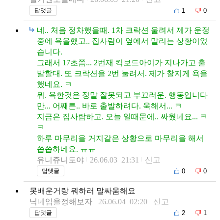
1
0
답댓글
네.. 처음 정차했을때. 1차 크락션 울려서 제가 운정
중에 욕을했고.. 집사람이 옆에서 말리는 상황이었
습니다.
그래서 17초쯤... 2번재 킥보드아이가 지나가고 출
발할대. 또 크락션을 2번 눌려서. 제가 찰지게 욕을
했네요. ㅋ
뭐. 욕한것은 정말 잘못되고 부끄러운. 행동입니다
만... 어째튼.. 바로 출발하려다. 욱해서... ㅋ
지금은 집사람하고. 오늘 일때문에.. 싸웠네요... ㅋ
ㅋ
하루 마무리을 거지같은 상황으로 마무리을 해서
씁씁하네요. ㅠㅠ
유니쥬니도야
26.06.03 21:31
신고
0
0
답댓글
못배운거랑 뭐하러 말싸움해요
닉네임을정해보자
26.06.04 02:20
신고
2
1
답댓글