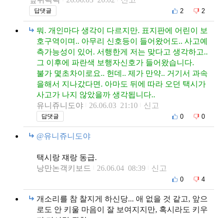
2
2
답댓글
뭐. 개인마다 생각이 다르지만. 표지판에 어린이 보
호구역이며.. 아무리 신호등이 들어왔어도.. 사고예
측가능성이 있어. 서행한게 저는 맞다고 생각하고..
그 이후에 파란색 보행자신호가 들어왔습니다.
불가 몇초차이로요.. 헌데.. 제가 만약.. 거기서 과속
을해서 지나갔다면. 아마도 뒤에 따라 오던 택시가
사고가 나지 않았을까 생각됩니다..
유니쥬니도야
26.06.03 21:10
신고
0
0
답댓글
@유니쥬니도야
택시랑 쟤랑 동급.
낭만논객키보드
26.06.04 08:39
신고
0
4
개소리를 참 찰지게 하신당... 애 없을 것 같고, 앞으
로도 안 키울 마음이 잘 보여지지만, 혹시라도 키우