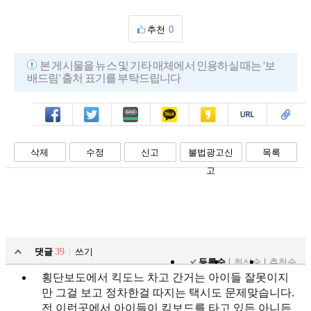
추천
0
본 게시물을 뉴스 및 기타 매체에서 인용하실 때는 '보
배드림' 출처 표기를 부탁드립니다
페북
트윗
밴드
카톡
카스
복사
스크랩
삭제
수정
신고
불법광고신
목록
고
댓글
39
쓰기
등록순
최신순
추천순
횡단보도에서 킥도느 차고 간거는 아이들 잘못이지
만 그걸 보고 정차한걸 따지는 택시도 문제맞습니다.
전 이런곳에서 아이들이 킥보드를 타고 있든 아니든