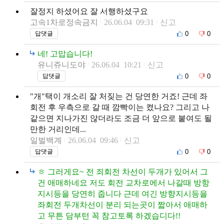
잘정지 하셨어요 잘 서행하셨구요
고속1차로정속금지
26.06.04 09:31
신고
0
0
답댓글
네! 고맙습니다!
유니쥬니도야
26.06.04 10:21
신고
0
0
답댓글
"개"택이 개소리 잘 처짖는 건 당연한 거죠! 근데 좌
회전 후 우측으로 갈 때 깜빡이는 켰나요? 그리고 나
같으면 지나가진 않더라도 조금 더 앞으로 붙여도 될
만한 거리인데...
일벌백계
26.06.04 09:46
신고
0
0
답댓글
ㅎ 그러게요~ 전 죄회전 차선이 두개가 있어서 그
건 애매하네요 저도 회전 교차로에서 나갈때 방항
지시등을 당연히 줍니다 근데 여긴 방향지시등을
좌회전 두개차선이 분리 되는곳이 짧아서 애매하
고 무튼 담부턴 꼭 참고토록 하겠습디다!!