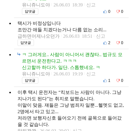
유니쥬니도야
26.06.03 18:39
신고
0
0
답댓글
택시가 비정상입니다
조만간 애들 치겠다는거나 다름 없는 소리...
급하면어제나오던가
26.06.03 18:51
신고
2
0
답댓글
ㅋ 그러게요.. 사람이 아니어서 괜찮타.. 법규도 모
르면서 운전한다고. ㅋㅋㅋ
신고할까 하다가. 일단. 스톱했네요. ㅋ
유니쥬니도야
26.06.03 19:19
신고
1
0
답댓글
이후 택시 운전자는 “킥보드는 사람이 아니다. 그냥
지나가도 된다”는 취지로 말했습니다.
이말이 맞음. 쟤들은 그냥 범죄자 일뿐...헬멧도 없고,
2명에서 타고 있고...
저라면 보행자신호 들어오기 전에 골목으로 들어갔
을 것 같습니다.
앞뒤꽉꽉
26.06.03 20:02
신고