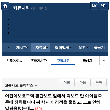
커뮤니티
사이버매장
게시판
자료실
협력업체
MY
글쓰기
신유머/이슈
유머게시판
교통사고
국산차
수입차
내차사진
직찍/특종
자동차사진
후방주의방
레이싱모델
자유사진
군사/무기
이전
다음
목록
교통사고/블랙박스
트럭/버스
항공/해운/철도
올드카/추억
오토바이
어린이보호구역 횡단보도 앞에서 킥보드 탄 아이들 때
장착시공사진
문에 정차했더니 뒤 택시가 경적을 울렸고. 그로 인해
말싸움했는데....
(39)