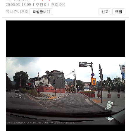
26.06.03 18:09
추천 0
조회 960
유니쥬니도야
작성글보기
신고
댓글