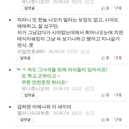
유니쥬니도야
26.06.04 10:25
신고
0
0
답댓글
킥라니 또 한놈 나오지 말라는 보장도 없고, 시야도
애매하고, 잘 섰구만.
저거 그냥갔다가 시야없는데에서 튀어나오는애 치면
태식이쉐킹이 그냥 슥 보기나하고 쌩까고 지나갈거
면서. 쯧
비밀번호4885
26.06.04 13:55
신고
0
0
답댓글
ㅋ 저도 그녀석들 또래 자식들이 있어서요!
또 학교 근처이고 ~
무튼 안전운전 하서요~
유니쥬니도야
26.06.04 15:22
신고
0
0
답댓글
급하면 어제나와 이 새끼야
멜라니아과부촌
26.06.04 14:55
신고
0
0
답댓글