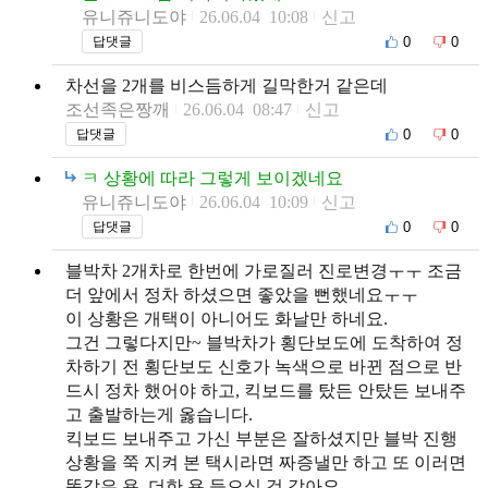
유니쥬니도야
26.06.04 10:08
신고
0
0
답댓글
차선을 2개를 비스듬하게 길막한거 같은데
조선족은짱깨
26.06.04 08:47
신고
0
0
답댓글
ㅋ 상황에 따라 그렇게 보이겠네요
유니쥬니도야
26.06.04 10:09
신고
0
0
답댓글
블박차 2개차로 한번에 가로질러 진로변경ㅜㅜ 조금
더 앞에서 정차 하셨으면 좋았을 뻔했네요ㅜㅜ
이 상황은 개택이 아니어도 화날만 하네요.
그건 그렇다지만~ 블박차가 횡단보도에 도착하여 정
차하기 전 횡단보도 신호가 녹색으로 바뀐 점으로 반
드시 정차 했어야 하고, 킥보드를 탔든 안탔든 보내주
고 출발하는게 옳습니다.
킥보드 보내주고 가신 부분은 잘하셨지만 블박 진행
상황을 쭉 지켜 본 택시라면 짜증낼만 하고 또 이러면
똑같은 욕, 더한 욕 들으실 것 같아요.