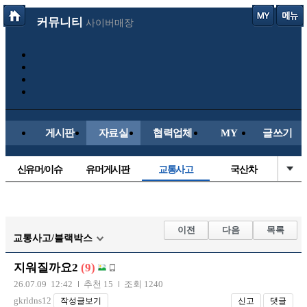
커뮤니티
사이버매장
게시판
자료실
협력업체
MY
글쓰기
신유머/이슈
유머게시판
교통사고
국산차
수입차
내차사진
직찍/특종
자동차사진
후방주의방
레이싱모델
자유사진
군사/무기
이전
다음
목록
교통사고/블랙박스
트럭/버스
항공/해운/철도
올드카/추억
오토바이
지워질까요2
(9)
장착시공사진
26.07.09 12:42
추천 15
조회 1240
gkrldns12
작성글보기
신고
댓글