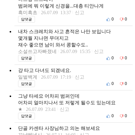
범퍼에 뭐 이렇게 신경을...대층 티안나게
흑미흑초
26.07.09 13:37
신고
0
0
답댓글
내차 스크레치와 사고 흔적은 나만 보입니다
몇개월 지나면 무뎌지고
재수 좋으면 남이 와서 콩할수도..
소설쓰고자빠졌네
26.07.09 15:35
신고
0
0
답댓글
걍 타고 다녀도 되겠네요.
일벌백계
26.07.09 17:19
신고
0
0
답댓글
그냥 타세요 어차피 범퍼인데
어차피 얼마지나서 또 저렇게 될수도 있는데요
★
26.07.09 23:41
신고
0
0
답댓글
단골 카센타 사장님하고 의논 해보세요
꼬냑헤네시
26.07.11 16:05
신고