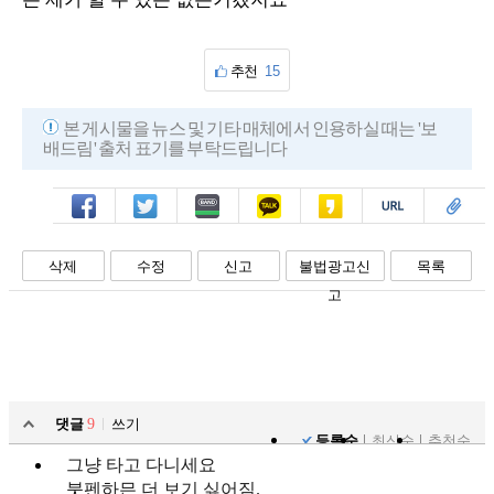
추천
15
본 게시물을 뉴스 및 기타 매체에서 인용하실 때는 '보
배드림' 출처 표기를 부탁드립니다
페북
트윗
밴드
카톡
카스
복사
스크랩
삭제
수정
신고
불법광고신
목록
고
댓글
9
쓰기
등록순
최신순
추천순
그냥 타고 다니세요
붓펜하믄 더 보기 싫어짐.