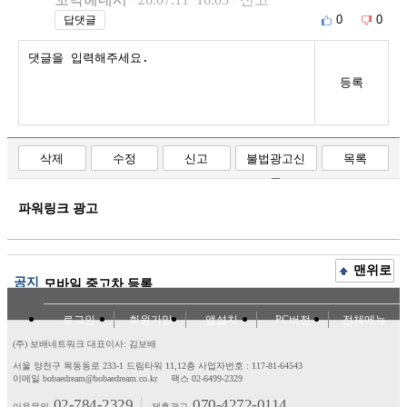
0
0
답댓글
등록
삭제
수정
신고
불법광고신
목록
고
파워링크 광고
맨위로
공지
모바일 중고차 등록
로그인
회원가입
앱설치
PC버전
전체메뉴
(주) 보배네트워크 대표이사: 김보배
서울 양천구 목동동로 233-1 드림타워 11,12층
사업자번호 : 117-81-64543
이메일 bobaedream@bobaedream.co.kr
팩스 02-6499-2329
02-784-2329
070-4272-0114
이용문의
제휴광고