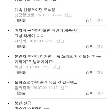
계속 신경쓰이면 도색뿐
성공할인생
26.07.09 12:44
신고
1
0
답댓글
어차피 운전하다보면 저런거 계속생김
그냥 타세여 ㄷㄷ
걔새끼
26.07.09 12:45
신고
0
0
답댓글
본인차 본인이 한거면.... 속 쓰려도 저 정도는 "다음
기회에"로 넘어가야죠~
써전
26.07.09 12:49
신고
0
0
답댓글
물파스로 하면 좀 지워질 것 같은뎅...
앞뒤꽉꽉
26.07.09 13:17
신고
0
0
답댓글
붓펜 신공
마스킹 스프레이~~~