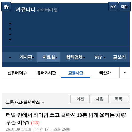
커뮤니티
사이버매장
게시판
자료실
협력업체
MY
글쓰기
신유머/이슈
유머게시판
교통사고
국산차
수입차
내차사진
직찍/특종
자동차사진
후방주의방
레이싱모델
자유사진
군사/무기
이전
다음
목록
교통사고/블랙박스
트럭/버스
항공/해운/철도
올드카/추억
오토바이
터널 안에서 하이빔 쏘고 클락션 10분 넘게 울리는 차량
장착시공사진
무슨 이유?
(18)
26.07.09 14:19
추천 17
조회 2600