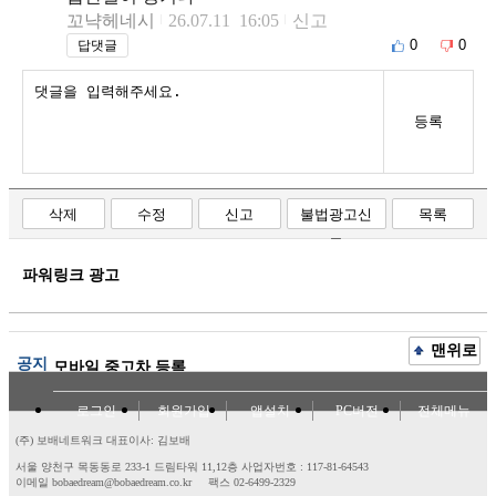
꼬냑헤네시
26.07.11 16:05
신고
0
0
답댓글
등록
삭제
수정
신고
불법광고신
목록
고
파워링크 광고
맨위로
공지
모바일 중고차 등록
로그인
회원가입
앱설치
PC버전
전체메뉴
(주) 보배네트워크 대표이사: 김보배
서울 양천구 목동동로 233-1 드림타워 11,12층
사업자번호 : 117-81-64543
이메일 bobaedream@bobaedream.co.kr
팩스 02-6499-2329