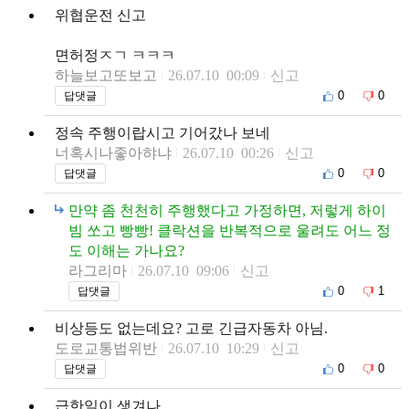
위협운전 신고
면허정ㅈㄱ ㅋㅋㅋ
하늘보고또보고
26.07.10 00:09
신고
0
0
답댓글
정속 주행이랍시고 기어갔나 보네
너혹시나좋아햐냐
26.07.10 00:26
신고
0
0
답댓글
만약 좀 천천히 주행했다고 가정하면, 저렇게 하이
빔 쏘고 빵빵! 클락션을 반복적으로 울려도 어느 정
도 이해는 가나요?
라그리마
26.07.10 09:06
신고
0
1
답댓글
비상등도 없는데요? 고로 긴급자동차 아님.
도로교통법위반
26.07.10 10:29
신고
0
0
답댓글
급한일이 생겨나