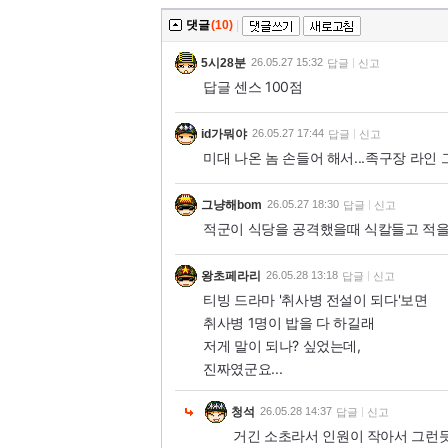
댓글
(10)
|
5시28분
26.05.27 15:32
답글
신고
답글 센스 100점
id가뭐야
26.05.27 17:44
답글
신고
미대 나온 놈 손들어 해서...족구장 라인
그냥해bom
26.05.27 18:30
답글
신고
적군이 식당을 공격했을때 식칼들고 적을
왕초페라리
26.05.28 13:18
답글
신고
티빙 드라마 '취사병 전설이 되다'보면
취사병 1명이 밥을 다 하길래
저게 말이 되나? 싶었는데,
진짜였군요...
청석
26.05.28 14:37
답글
신고
거긴 소초라서 인원이 작아서 그런