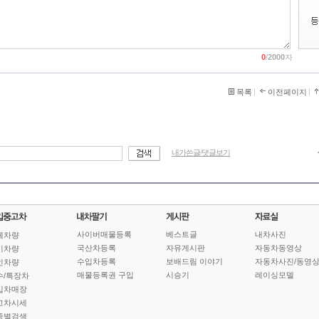
0
/
2000
자
목록
이전페이지
내가쓴글/댓글보기
사이버매물등록
베스트글
내차사진
체차량
국산차등록
자유게시판
자동차동영상
기차량
수입차등록
보배드림 이야기
자동차사진/동영
인차량
매물등록권 구입
시승기
레이싱모델
수/특장차
입차매장
고차시세
종별검색