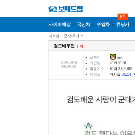
사이버매장
국산차
수입차
튜닝카
자료실
>
군사/무기
검도배우면
[10]
글쓴이
gjao
가입일
2019.08.26
활동지수
마력 2,896,681
작성글
게시글
50,261
|