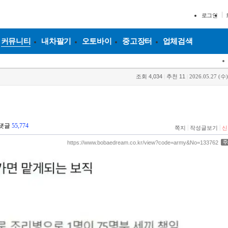
로그인
커뮤니티
내차팔기
오토바이
중고장터
업체검색
조회
4,034
|
추천
11
|
2026.05.27 (수)
댓글
55,774
|
|
쪽지
작성글보기
신
https://www.bobaedream.co.kr/view?code=army&No=133762