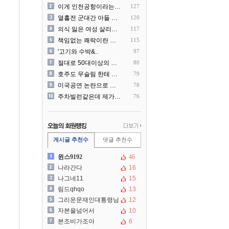
이게 인천공항이라는게 믿겨지..
127
열흘전 군대간 아들 소포(가..
120
의식 잃은 여성 살리려다 성..
117
책임없는 쾌락이란 말에 빡친..
115
'고기와 수박&..
97
절대로 50대이상의 딜러를 ..
80
호주도 무슬림 한테 점령 당..
79
미국공연 논란으로 지금 다시..
78
주차빌런같은데 제가 잘못한건..
76
게시글 추천수
댓글 추천수
윈스9192
46
나라간다
16
나그네11
15
림드qhqo
13
그리운문재인대통령님
12
자본을넘어서
10
본조비가조아
6