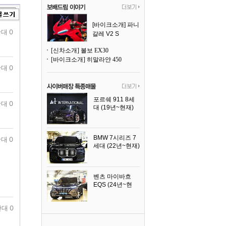
[바이크소개] 파니
대 0
갈레 V2 S
[신차소개] 볼보 EX30
[바이크소개] 히말라얀 450
대 0
포르쉐 911 8세
대 0
대 (19년~현재)
2026년식
BMW 7시리즈 7
대 0
세대 (22년~현재)
2025년식
벤츠 마이바흐
EQS (24년~현
재)
2024년식
대 0