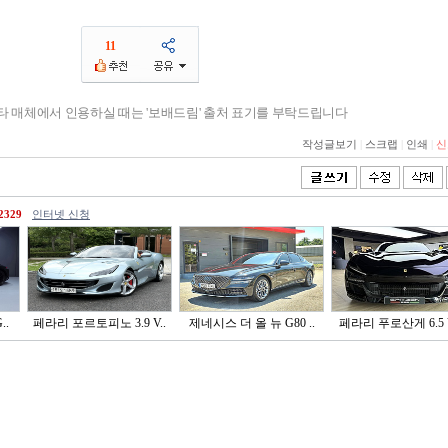
11
기타 매체에서 인용하실 때는 '보배드림' 출처 표기를 부탁드립니다
작성글보기
|
스크랩
|
인쇄
|
신
2329
인터넷 신청
..
페라리 포르토피노 3.9 V..
제네시스 더 올 뉴 G80 ..
페라리 푸로산게 6.5 V