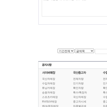
국산차매장
전체차량
전
수입차매장
인기차량
인
튜닝카매장
확인차량
확
승용차매장
특수/특장차
특
스포츠카매장
국산차매장
수
RV/SUV매장
중고차시세
중
밴/승합차매장
차종별검색
차