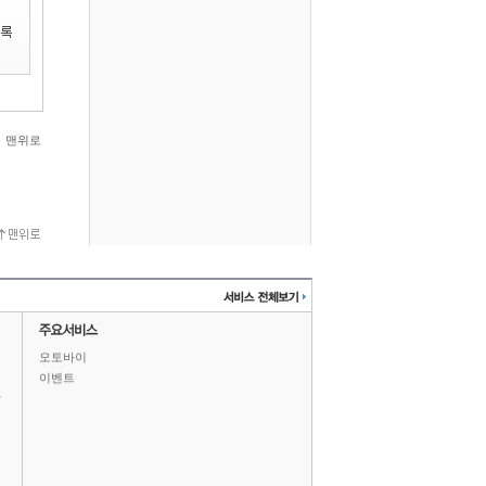
맨위로
오토바이
이벤트
상