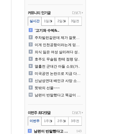
실시간
1일전
2일전
3일전
'고기와 수박&..
주차빌런같은데 제가 잘못한건..
이게 인천공항이라는게 믿겨지..
의식 잃은 여성 살리려다 성..
호주도 무슬림 한테 점령 당..
열흘전 군대간 아들 소포(가..
미국공연 논란으로 지금 다시..
신남성연대 배인규 사망 소식..
뜻밖의 선물~~~
남편이 반말했다고 똑같이 반..
이번주
1주전
2주전
3주전
남편이 반말했다고 똑같이 반..
143