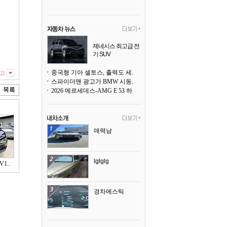
제네시스 최고급 전
기 SUV
곧 베일을 벗는다
중국형 기아 셀토스, 출력도 세지고 27인치 초대형 디스플레이까지
고
스파이더맨 광고가 BMW 시동화면을 점령하다, 오너들은 불만
2026 메르세데스-AMG E 53 하이브리드 왜건 시승기
매력남
lglglg
1..
경차에스틱