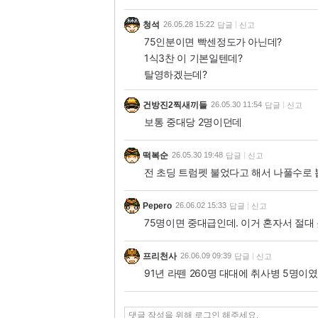
청석
26.05.28 15:22
답글
신고
75인분이면 빡센정도가 아닌데?
1식3찬 이 기본일텐데?
탈영하겠는데?
건방진2찍새끼들
26.05.30 11:54
답글
신고
보통 중대당 2명이던데
떡복순
26.05.30 19:48
답글
신고
전 초딩 트럼펫 불었다고 해서 나풀수로 
Pepero
26.06.02 15:33
답글
신고
75명이면 중대급인데. 이거 혼자서 절대 
프리천사
26.06.09 09:39
답글
신고
91년 라뗀 260명 대대에 취사병 5명이