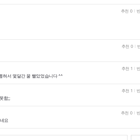
추천 0
반
추천 0
반
추천 1
반
뽑혀서 몇달간 꿀 빨았었습니다 ^^
추천 1
반
못함;;
추천 0
반
였네요