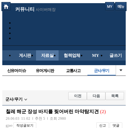
커뮤니티
사이버매장
게시판
자료실
협력업체
MY
글쓰기
신유머/이슈
유머게시판
교통사고
군사/무기
국산차
수입차
내차사진
직찍/특종
자동차사진
후방주의방
레이싱모델
자유사진
이전
다음
목록
군사/무기
트럭/버스
항공/해운/철도
올드카/추억
오토바이
칠레 해군 장성 바지를 찢어버린 마약탐지견
(2)
장착시공사진
26.06.03 11:02
추천 5
조회 2980
gjao
작성글보기
신고
댓글