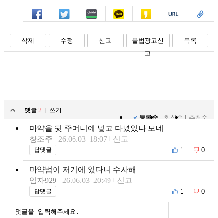
페북
트윗
밴드
카톡
카스
복사
스크랩
삭제
수정
신고
불법광고신
목록
고
댓글
2
쓰기
등록순
최신순
추천순
마약을 뒷 주머니에 넣고 다녔었나 보네
창조주
26.06.03 18:07
신고
1
0
답댓글
마약범이 저기에 있다니 수사해
임자929
26.06.03 20:49
신고
1
0
답댓글