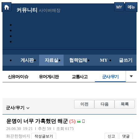
커뮤니티
사이버매장
게시판
자료실
협력업체
MY
글쓰기
신유머/이슈
유머게시판
교통사고
군사/무기
국산차
수입차
내차사진
직찍/특종
자동차사진
후방주의방
레이싱모델
자유사진
이전
다음
목록
군사/무기
트럭/버스
항공/해운/철도
올드카/추억
오토바이
운명이 너무 가혹했던 해군
(5)
장착시공사진
26.06.30 19:21
추천 59
조회 6175
화끈한청바지
작성글보기
신고
댓글