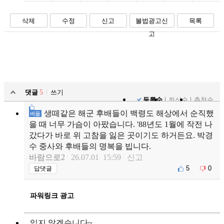
페북
트윗
밴드
카톡
카스
복사
스크랩
삭제
수정
신고
불법광고신
목록
고
댓글
5
쓰기
등록순
최신순
추천순
생떼같은 해군 후배들이 백령도 해상에서 순직했
베플
을 때 너무 가슴이 아팠습니다. '88년도 1월에 작전 나
갔다가 바로 위 고참을 잃은 곳이기도 하거든요. 박경
수 중사와 후배들의 명복을 빕니다.
바람으로2
26.07.01 15:59
신고
5
0
답댓글
파워링크 광고
잊지 않겠습니다~