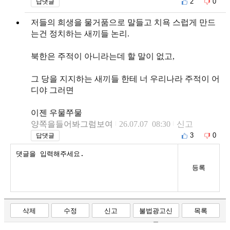
2
0
답댓글
저들의 희생을 물거품으로 말들고 치욕 스럽게 만드
는건 정치하는 새끼들 논리.
북한은 주적이 아니라는데 할 말이 없고,
그 당을 지지하는 새끼들 한테 너 우리나라 주적이 어
디야 그러면
이젠 우물쭈물
양쪽을들어봐그럼보여
26.07.07 08:30
신고
3
0
답댓글
등록
삭제
수정
신고
불법광고신
목록
고