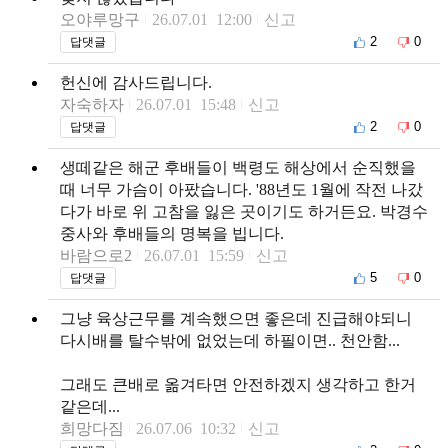
오야루망구
26.07.01 12:00
신고
2
0
답댓글
헌신에 감사드립니다.
자숙하자
26.07.01 15:48
신고
2
0
답댓글
생떼같은 해군 후배들이 백령도 해상에서 순직했을
때 너무 가슴이 아팠습니다. '88년도 1월에 작전 나갔
다가 바로 위 고참을 잃은 곳이기도 하거든요. 박경수
중사와 후배들의 명복을 빕니다.
바람으로2
26.07.01 15:59
신고
5
0
답댓글
그냥 육상근무를 계속했으면 좋은데 진급해야되니
다시배를 탈수밖에 없었는데 하필이면.. 천안함...
그래도 큰배로 옮겨타면 안전하겠지 생각하고 한거
같은데...
희망다짐
26.07.06 10:32
신고