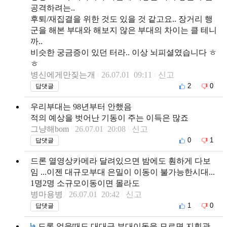
공격하려는..
후퇴/재집결을 위한 것도 있을 것 같고요.. 장거리 행
군을 해본 부대와 해보지 않은 부대의 차이는 클 테니
까..
비슷한 궁금증이 있던 터라.. 이상 뇌피셜였습니다 ㅎ
ㅎ
병신에게만짖는개
26.07.01 09:11
신고
2
0
답댓글
우리부대는 98년부터 안했음
적의 예상을 벗어난 기동이 주는 이득은 많죠
그냥해bom
26.07.01 20:08
신고
0
1
답댓글
드론 열영상카메라 달려있으면 밤에도 훤하게 다보
임 ...이젠 대규모부대 은밀이 이동이 불가능한시대...
1명2명 소규모이동이면 몰라도
병마용병
26.07.01 20:42
신고
1
0
답댓글
드론 없을때도 대대급 부대이동을 모르면 지휘관