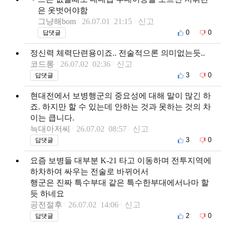
은 옷벗어야함
그냥해bom
26.07.01 21:15
신고
0
0
답댓글
정신력 체력단련용이죠.. 전술적으론 의미없는듯..
코드롱
26.07.02 02:36
신고
3
0
답댓글
현대전에서 보병행군의 중요성에 대해 말이 많긴 하
죠. 하지만 할 수 있는데 안하는 것과 못하는 것의 차
이는 큽니다.
늑대아저씨
26.07.02 08:57
신고
3
0
답댓글
요즘 보병들 대부분 K-21 타고 이동하며 전투지역에
하차하여 싸우는 전술로 바뀌어서
행군은 진짜 특수부대 같은 특수한부대에서나마 할
듯 하네요
공전절후
26.07.02 14:06
신고
2
0
답댓글