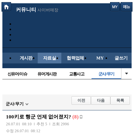
커뮤니티
사이버매장
게시판
자료실
협력업체
MY
글쓰기
신유머/이슈
유머게시판
교통사고
군사/무기
국산차
수입차
내차사진
직찍/특종
자동차사진
후방주의방
레이싱모델
자유사진
이전
다음
목록
군사/무기
트럭/버스
항공/해운/철도
올드카/추억
오토바이
100키로 행군 언제 없어졌지?
(8)
장착시공사진
26.07.01 08:10
추천 5
조회 2996
수정 26.07.01 08:12