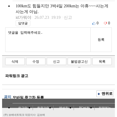
100km도 힘들지만 3박4일 200km는 아휴~~~사는게
사는게 아님.
id가뭐야
26.07.23 19:19
신고
0
0
답댓글
등록
삭제
수정
신고
불법광고신
목록
고
파워링크 광고
맨위로
공지
모바일 중고차 등록
로그인
회원가입
앱설치
PC버전
전체메뉴
(주) 보배네트워크 대표이사: 김보배