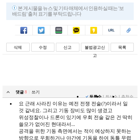
본 게시물을 뉴스 및 기타 매체에서 인용하실 때는 '보
배드림' 출처 표기를 부탁드립니다
페북
트윗
밴드
카톡
카스
복사
스크랩
삭제
수정
신고
불법광고신
목록
고
댓글
8
쓰기
등록순
최신순
추천순
요 근래 사라진 이유는 예전 전쟁 전술(?)이라서 일
것 같네요. 그리고 기동 장비도 많이 생겼고
위성정찰이나 드론이 있기에 우회 전술 같은 건 딱히
쓸모가 없어진 현대라서...
공격을 위한 기동 측면에서는 적이 예상하지 못하는
방향으로 우회하거나 야간에 기동을 하여 동틀 무렵