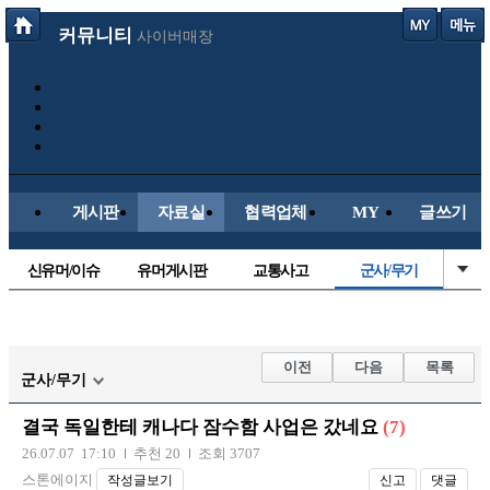
커뮤니티
사이버매장
게시판
자료실
협력업체
MY
글쓰기
신유머/이슈
유머게시판
교통사고
군사/무기
국산차
수입차
내차사진
직찍/특종
자동차사진
후방주의방
레이싱모델
자유사진
이전
다음
목록
군사/무기
트럭/버스
항공/해운/철도
올드카/추억
오토바이
결국 독일한테 캐나다 잠수함 사업은 갔네요
(7)
장착시공사진
26.07.07 17:10
추천 20
조회 3707
스톤에이지
작성글보기
신고
댓글