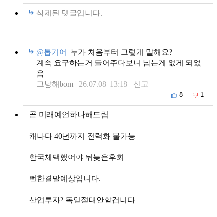
삭제된 댓글입니다.
@톱기어
누가 처음부터 그렇게 말해요?
계속 요구하는거 들어주다보니 남는게 없게 되었
음
그냥해bom
26.07.08 13:18
신고
8
1
곧 미래예언하나해드림
캐나다 40년까지 전력화 불가능
한국체택했어야 뒤늦은후회
뻔한결말예상입니다.
산업투자? 독일절대안할겁니다