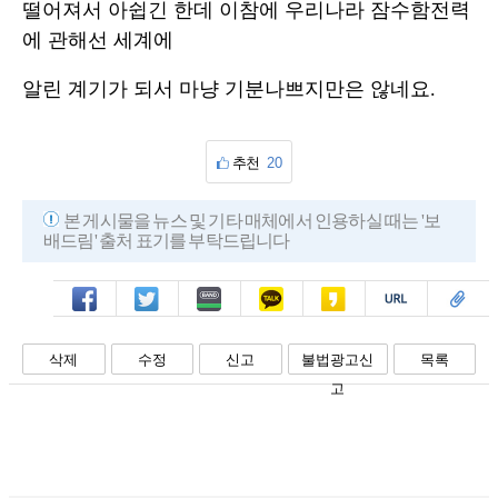
떨어져서 아쉽긴 한데 이참에 우리나라 잠수함전력
에 관해선 세계에
알린 계기가 되서 마냥 기분나쁘지만은 않네요.
추천
20
본 게시물을 뉴스 및 기타 매체에서 인용하실 때는 '보
배드림' 출처 표기를 부탁드립니다
페북
트윗
밴드
카톡
카스
복사
스크랩
삭제
수정
신고
불법광고신
목록
고