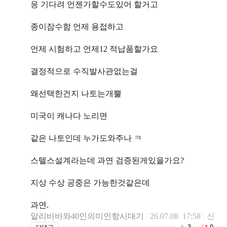
응 기다려 언젠가할수도있어 할거고
종이잠수함 언제 용접하고
언제 시험하고 언제12 적납품할가요
결정적으로 수직발사관없는걸
왜선택한건지 나토는개뿔
미국이 캐나다 노리면
같은 나토인데 누가도와주나 ㅋ
스텔스설계라는데 과연 검증된게있을가요?
지상 수상 공중은 가능한것같은데
과연.
알리바바와40인의미인항시대기
26.07.08 17:58
신
고