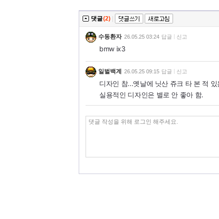
댓글
(2)
|
수동환자
26.05.25 03:24
답글
신고
bmw ix3
일벌백계
26.05.25 09:15
답글
신고
디자인 참...옛날에 닛산 쥬크 타 본 적
실용적인 디자인은 별로 안 좋아 함.