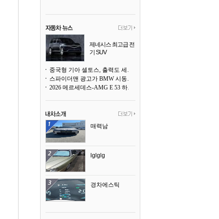
제네시스 최고급 전
기 SUV
곧 베일을 벗는다
중국형 기아 셀토스, 출력도 세지고 27인치 초대형 디스플레이까지
스파이더맨 광고가 BMW 시동화면을 점령하다, 오너들은 불만
2026 메르세데스-AMG E 53 하이브리드 왜건 시승기
매력남
lglglg
경차에스틱