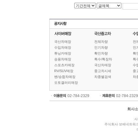
국산차매장
전체차량
전
수입차매장
인기차량
인
튜닝카매장
확인차량
확
승용차매장
특수/특장차
특
스포츠카매장
국산차매장
수
RV/SUV매장
중고차시세
중
밴/승합차매장
차종별검색
차
오토갤러리매장
02-784-2329
02-784-2329
회사
사
주식회사 보배네트워