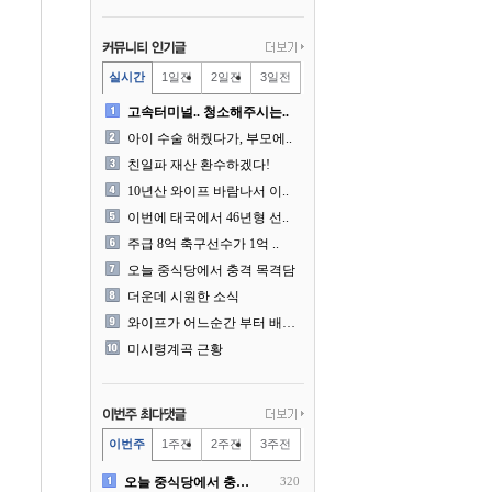
실시간
1일전
2일전
3일전
고속터미널.. 청소해주시는..
아이 수술 해줬다가, 부모에..
친일파 재산 환수하겠다!
10년산 와이프 바람나서 이..
이번에 태국에서 46년형 선..
주급 8억 축구선수가 1억 ..
오늘 중식당에서 충격 목격담
더운데 시원한 소식
와이프가 어느순간 부터 배달..
미시령계곡 근황
이번주
1주전
2주전
3주전
오늘 중식당에서 충격 목격담
320