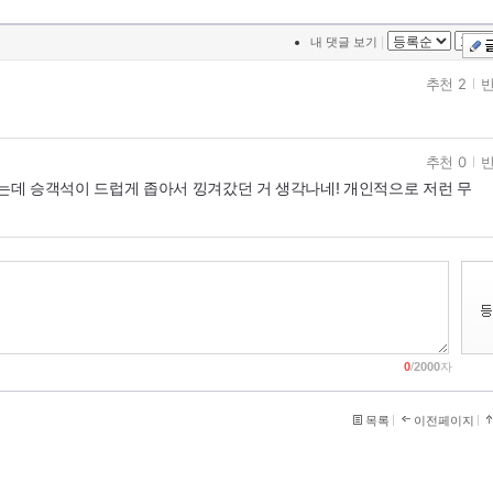
|
내 댓글 보기
추천 2
반
추천 0
반
 있는데 승객석이 드럽게 좁아서 낑겨갔던 거 생각나네! 개인적으로 저런 무
0
/
2000
자
목록
이전페이지