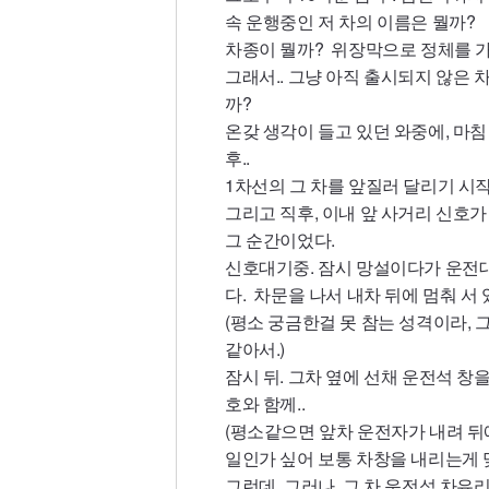
속 운행중인 저 차의 이름은 뭘까?
차종이 뭘까? 위장막으로 정체를 
그래서.. 그냥 아직 출시되지 않은 
까?
온갖 생각이 들고 있던 와중에, 마침
후..
1차선의 그 차를 앞질러 달리기 시
그리고 직후, 이내 앞 사거리 신호가
그 순간이었다.
신호대기중. 잠시 망설이다가 운전대
다. 차문을 나서 내차 뒤에 멈춰 서
(평소 궁금한걸 못 참는 성격이라, 그
같아서.)
잠시 뒤. 그차 옆에 선채 운전석 
호와 함께..
(평소같으면 앞차 운전자가 내려 뒤
일인가 싶어 보통 차창을 내리는게 
그런데, 그러나. 그 차 운전석 차