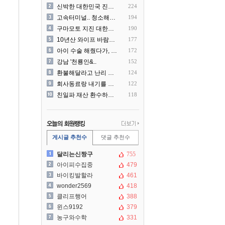
신박한 대한민국 진상 근황
224
고속터미널.. 청소해주시는..
194
구마모토 지진 대한항공 생수..
190
10년산 와이프 바람나서 이..
177
아이 수술 해줬다가, 부모에..
172
강남 '천룡인&..
152
환불해달라고 난리 난 미국 ..
124
회사동료랑 내기를 했습니다
122
친일파 재산 환수하겠다!
118
게시글 추천수
댓글 추천수
달리는신짱구
755
아이피수집중
479
바이킹발할라
461
wonder2569
418
클리프행어
388
윈스9192
379
농구와수학
331