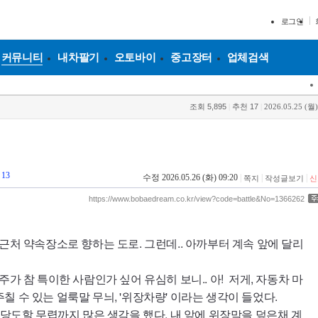
로그인
커뮤니티
내차팔기
오토바이
중고장터
업체검색
조회
5,895
|
추천
17
|
2026.05.25 (월)
13
수정 2026.05.26 (화) 09:20
|
|
|
쪽지
작성글보기
신
https://www.bobaedream.co.kr/view?code=battle&No=1366262
근처 약속장소로 향하는 도로. 그런데.. 아까부터 계속 앞에 달리
주가 참 특이한 사람인가 싶어 유심히 보니.. 아! 저게, 자동차 마
 수 있는 얼룩말 무늬, '위장차량' 이라는 생각이 들었다.
 당도할 무렵까지 많은 생각을 했다. 내 앞에 위장막을 덮은채 계