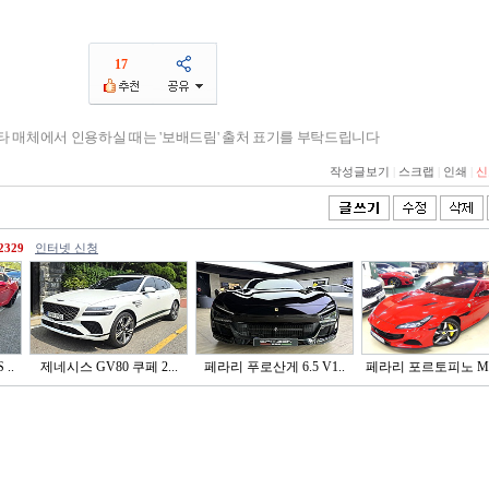
17
기타 매체에서 인용하실 때는 '보배드림' 출처 표기를 부탁드립니다
작성글보기
|
스크랩
|
인쇄
|
신
2329
인터넷 신청
..
제네시스 GV80 쿠페 2...
페라리 푸로산게 6.5 V1..
페라리 포르토피노 M 3.