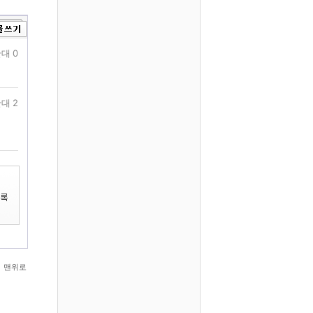
대 0
대 2
맨위로