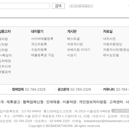
내가쓴글/댓글보기
사이버매물등록
베스트글
내차사진
체차량
국산차등록
자유게시판
자동차동영상
기차량
수입차등록
보배드림 이야기
자동차사진/동영
인차량
매물등록권 구입
시승기
레이싱모델
수/특장차
입차매장
고차시세
종별검색
02-784-2329
02-784-2329
02-784
소개
|
제휴광고
|
협력업체신청
|
인재채용
|
이용약관
|
개인정보처리방침
|
고객센터
|
사
업자등록번호 : 117-81-64543
|
통신판매업신고번호 : 제 2013-서울양천-0465호
크
|
주소 : (07995) 서울 양천구 목동동로 233-1 드림타워 11, 12층
|
대표이사 : 김보배
|
개인정
대표전화 : 02-784-2329
|
대표팩스 : 02-6499-2329
|
이메일 : bobaedream@bobaedream.co.k
Copyright © BOBAENETWORK. All rights reserved.