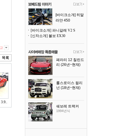
[바이크소개] 히말
라얀 450
[바이크소개] 파니갈레 V2 S
[신차소개] 볼보 EX30
고
페라리 12 칠린드
리 (26년~현재)
2025년식
롤스로이스 컬리
넌 (18년~현재)
2023년식
9..
쉐보레 트랙커
1994년식