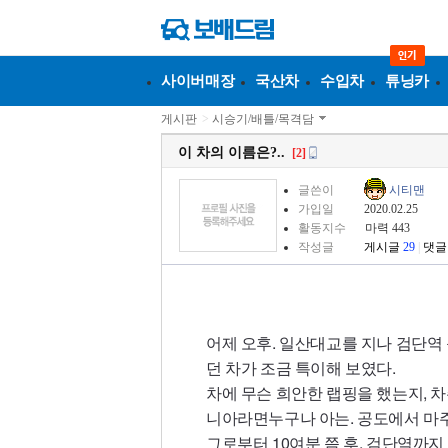
사이버매장
국산차
수입차
튜닝카
게시판
>
시승기/배틀/목격담
이 차의 이름은?..
[2]
글쓴이
시티맨
가입일
2020.02.25
활동지수
마력 443
작성글
게시글
29
|
댓글
어제 오후. 일산대교를 지나 검단역 
던 차가 조금 특이해 보였다.
차에 무슨 희안한 랩핑을 했는지, 차
니아라면누구나 아는. 공도에서 마주칠
그로부터 10여분 쯤 후. 검단역까지