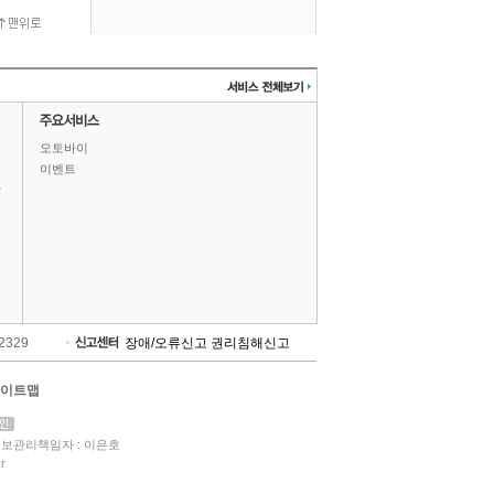
오토바이
이벤트
상
-2329
장애/오류신고
권리침해신고
이트맵
보관리책임자 : 이은호
r