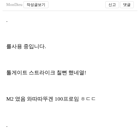
MonDieu
작성글보기
신고
댓글
.
를사용 중입니다.
톨게이트 스트라이크 칠뻔 했네열!
M2 였음 와따따뚜겐 100프로임 ㅎㄷㄷ
.