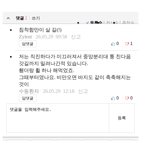
댓글
2
쓰기
등록순
최신순
추천순
침착함만이 살 길(!)
Zylent
26.05.29 09:58
신고
0
1
답댓글
저는 직진하다가 미끄러져서 중앙분리대 퉁 친다음
갓길까지 밀려나간적 있습니다.
휀더랑 휠 하나 해먹었죠.
그때부터였나요. 비만오면 바지도 같이 축축해지는
것이
수동환자
26.05.29 12:18
신고
0
0
답댓글
등록