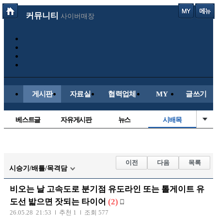
커뮤니티
사이버매장
게시판
자료실
협력업체
MY
글쓰기
베스트글
자유게시판
뉴스
시배목
정치/시사
유명인의차
보배드림이야기
성인게시판
국내야구
해외야구
해외축구
국내축구
이전
다음
목록
시승기/배틀/목격담
비오는 날 고속도로 분기점 유도라인 또는 톨게이트 유
도선 밟으면 잣되는 타이어
(2)
26.05.28 21:53
추천 1
조회 577