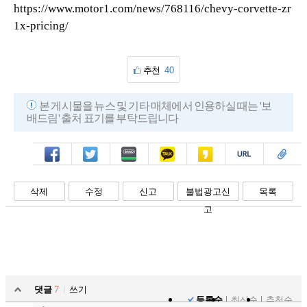
https://www.motor1.com/news/768116/chevy-corvette-zr
1x-pricing/
추천
40
본 게시물을 뉴스 및 기타 매체에서 인용하실 때는 '보
배드림' 출처 표기를 부탁드립니다
페북
트윗
밴드
카톡
카스
복사
스크랩
삭제
수정
신고
불법광고신
목록
고
댓글
7
쓰기
등록순
최신순
추천순