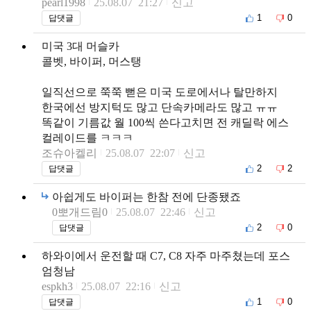
pearl1998
25.08.07 21:27
신고
1
0
답댓글
미국 3대 머슬카
콜벳, 바이퍼, 머스탱
일직선으로 쭉쭉 뻗은 미국 도로에서나 탈만하지
한국에선 방지턱도 많고 단속카메라도 많고 ㅠㅠ
똑같이 기름값 월 100씩 쓴다고치면 전 캐딜락 에스
컬레이드를 ㅋㅋㅋ
조슈아켈리
25.08.07 22:07
신고
2
2
답댓글
아쉽게도 바이퍼는 한참 전에 단종됐죠
0뽀개드림0
25.08.07 22:46
신고
2
0
답댓글
하와이에서 운전할 때 C7, C8 자주 마주쳤는데 포스
엄청남
espkh3
25.08.07 22:16
신고
1
0
답댓글