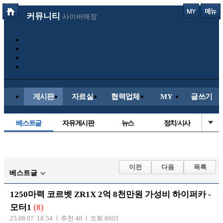
커뮤니티
사이버매장
게시판
자료실
협력업체
MY
글쓰기
베스트글
자유게시판
뉴스
정치/시사
시배목
유명인의차
보배드림이야기
성인게시판
국내야구
해외야구
해외축구
국내축구
이전
다음
목록
베스트글
1250마력 코르벳 ZR1X 2억 8천만원 가성비 하이퍼카 -
모터1
(8)
25.08.07 18:54
추천 40
조회 8603