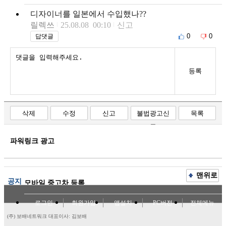
디자이너를 일본에서 수입했나??
릴렉쓰
25.08.08 00:10
신고
0
0
답댓글
등록
삭제
수정
신고
불법광고신
목록
고
파워링크 광고
맨위로
공지
모바일 중고차 등록
로그인
회원가입
앱설치
PC버전
전체메뉴
(주) 보배네트워크 대표이사: 김보배