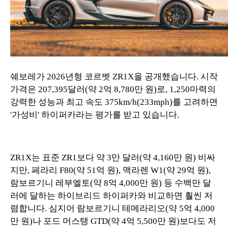
쉐보레가 2026년형 코르벳 ZR1X을 공개했습니다. 시작
가격은 207,395달러(약 2억 8,780만 원)로, 1,250마력의
강력한 성능과 최고 속도 375km/h(233mph)를 고려하면
'가성비' 하이퍼카라는 평가를 받고 있습니다.
ZR1X는 표준 ZR1보다 약 3만 달러(약 4,160만 원) 비싸
지만, 페라리 F80(약 51억 원), 맥라렌 W1(약 29억 원),
람보르기니 레부엘토(약 8억 4,000만 원) 등 수백만 달
러에 달하는 하이브리드 하이퍼카와 비교하면 훨씬 저
렴합니다. 심지어 람보르기니 테메라리오(약 5억 4,000
만 원)나 포드 머스탱 GTD(약 4억 5,500만 원)보다도 저