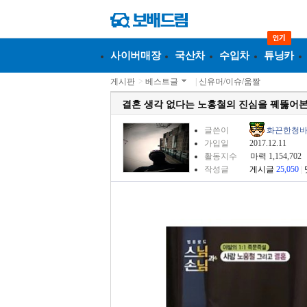
사이버매장
국산차
수입차
튜닝카
게시판
>
베스트글
|
신유머/이슈/움짤
결혼 생각 없다는 노홍철의 진심을 꿰뚫어
글쓴이
화끈한청
가입일
2017.12.11
활동지수
마력 1,154,702
작성글
게시글
25,050
|