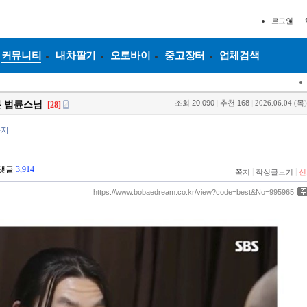
로그인
커뮤니티
내차팔기
오토바이
중고장터
업체검색
조회
20,090
|
추천
168
|
2026.06.04 (목)
본 법륜스님
[28]
바지
댓글
3,914
|
|
쪽지
작성글보기
신
https://www.bobaedream.co.kr/view?code=best&No=995965