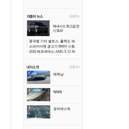
제네시스 최고급 전
기 SUV
곧 베일을 벗는다
중국형 기아 셀토스, 출력도 세지고 27인치 초대형 디스플레이까지
스파이더맨 광고가 BMW 시동화면을 점령하다, 오너들은 불만
2026 메르세데스-AMG E 53 하이브리드 왜건 시승기
매력남
lglglg
경차에스틱