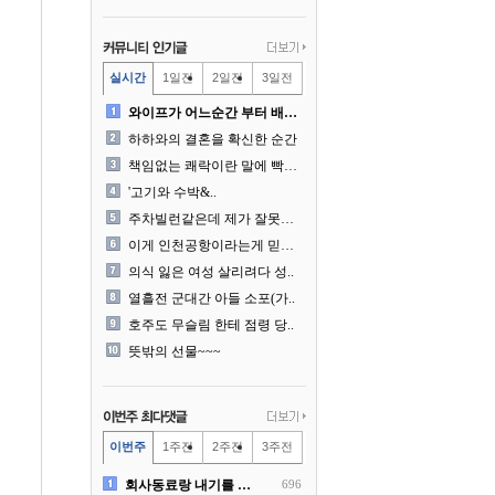
실시간
1일전
2일전
3일전
와이프가 어느순간 부터 배달..
하하와의 결혼을 확신한 순간
책임없는 쾌락이란 말에 빡친..
'고기와 수박&..
주차빌런같은데 제가 잘못한건..
이게 인천공항이라는게 믿겨지..
의식 잃은 여성 살리려다 성..
열흘전 군대간 아들 소포(가..
호주도 무슬림 한테 점령 당..
뜻밖의 선물~~~
이번주
1주전
2주전
3주전
회사동료랑 내기를 했습니다
696