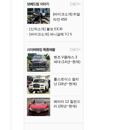
[바이크소개] 히말
라얀 450
[신차소개] 볼보 EX30
[바이크소개] 파니갈레 V2 S
벤츠 V클래스 3
세대 (14년~현재)
2023년식
롤스로이스 컬리
넌 (18년~현재)
2023년식
페라리 12 칠린드
리 (26년~현재)
2025년식