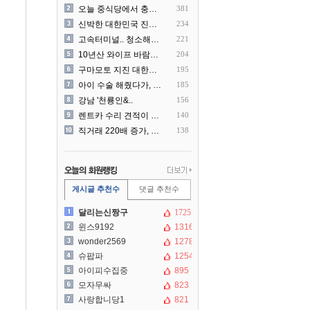
오늘 중식당에서 충격 목격담
381
신박한 대한민국 진상 근황
234
고속터미널.. 청소해주시는..
221
10년산 와이프 바람나서 이..
204
구마모토 지진 대한항공 생수..
195
아이 수술 해줬다가, 부모에..
185
강남 '천룡인&..
156
렌트카 수리 견적이 과한 것..
140
직거래 220배 증가, 공인..
138
게시글 추천수
댓글 추천수
달리는신짱구
1725
윈스9192
1316
wonder2569
1278
슈팝파
1254
아이피수집중
895
모자무싸
823
사랑합니당1
821