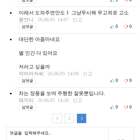
이래서 도와주면안도ㅑ 그냥무시해 무고죄로 고소
왕언니
26.06.05 14:07
신고
0
0
답댓글
대단한 아줌마네요
별 인간 다 있어요
저러고 싶을까
악어아저씨
26.06.05 14:09
신고
0
0
답댓글
차는 장풍을 쏘며 주행한 잘못뿐입니다.
돼끼리
26.06.05 14:20
신고
0
0
답댓글
1
2
3