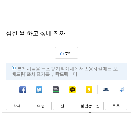
심한 욕 하고 싶네 진짜.....
추천
1,594
본 게시물을 뉴스 및 기타 매체에서 인용하실 때는 '보
배드림' 출처 표기를 부탁드립니다
페북
트윗
밴드
카톡
카스
복사
스크랩
삭제
수정
신고
불법광고신
목록
고