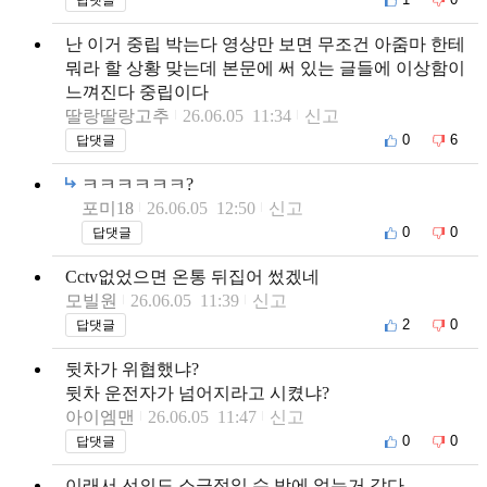
난 이거 중립 박는다 영상만 보면 무조건 아줌마 한테
뭐라 할 상황 맞는데 본문에 써 있는 글들에 이상함이
느껴진다 중립이다
딸랑딸랑고추
26.06.05 11:34
신고
0
6
답댓글
ㅋㅋㅋㅋㅋㅋ?
포미18
26.06.05 12:50
신고
0
0
답댓글
Cctv없었으면 온통 뒤집어 썼겠네
모빌원
26.06.05 11:39
신고
2
0
답댓글
뒷차가 위협했냐?
뒷차 운전자가 넘어지라고 시켰냐?
아이엠맨
26.06.05 11:47
신고
0
0
답댓글
이래서 선의도 소극적일 수 밖에 없는거 같다.