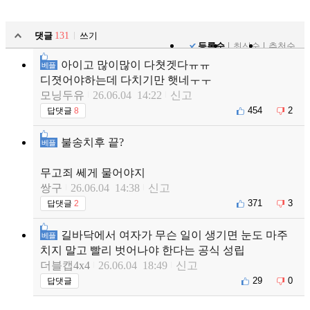
댓글
131
쓰기
등록순
최신순
추천순
아이고 많이많이 다쳣겟다ㅠㅠ
베플
디졋어야하는데 다치기만 햇네ㅜㅜ
모닝두유
26.06.04 14:22
신고
454
2
답댓글
8
불송치후 끝?
베플
무고죄 쎄게 물어야지
쌍구
26.06.04 14:38
신고
371
3
답댓글
2
길바닥에서 여자가 무슨 일이 생기면 눈도 마주
베플
치지 말고 빨리 벗어나야 한다는 공식 성립
더블캡4x4
26.06.04 18:49
신고
29
0
답댓글