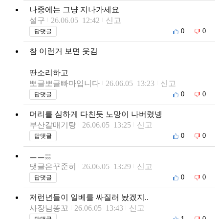
나중에는 그냥 지나가세요
설구
26.06.05 12:42
신고
0
0
답댓글
참 이런거 보면 웃김
딴소리하고
뽀글뽀글빠마입니다
26.06.05 13:23
신고
0
0
답댓글
머리를 심하게 다친듯 노망이 나버렸넹
부산갈매기탕
26.06.05 13:25
신고
0
0
답댓글
ㅡㅡ;;;
댓글은꾸준히
26.06.05 13:29
신고
0
0
답댓글
저런년들이 일베를 싸질러 놨겠지..
사장님똥꼬
26.06.05 13:43
신고
1
0
답댓글