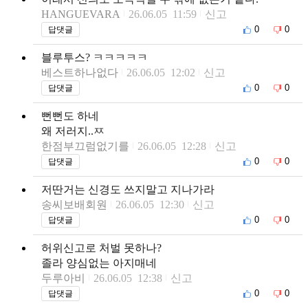
HANGUEVARA
26.06.05 11:59
신고
0
0
답댓글
블루투스? ㅋㅋㅋㅋㅋ
베스트하나없다
26.06.05 12:02
신고
0
0
답댓글
뻔뻔도 하네
왜 저러지..ㅉ
한점부끄럼없기를
26.06.05 12:28
신고
0
0
답댓글
저딴거는 신경도 쓰지말고 지나가라
송씨보배회원
26.06.05 12:30
신고
0
0
답댓글
허위신고로 처벌 못하나?
졸라 양심없는 아지매네
두루아비
26.06.05 12:38
신고
0
0
답댓글