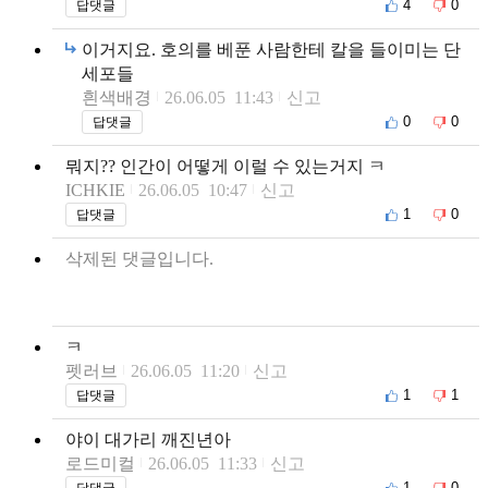
4
0
답댓글
이거지요. 호의를 베푼 사람한테 칼을 들이미는 단
세포들
흰색배경
26.06.05 11:43
신고
0
0
답댓글
뭐지?? 인간이 어떻게 이럴 수 있는거지 ㅋ
ICHKIE
26.06.05 10:47
신고
1
0
답댓글
삭제된 댓글입니다.
ㅋ
펫러브
26.06.05 11:20
신고
1
1
답댓글
야이 대가리 깨진년아
로드미컬
26.06.05 11:33
신고
1
0
답댓글