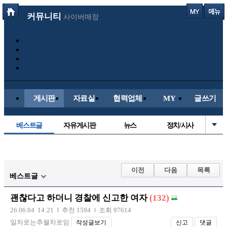
커뮤니티
사이버매장
게시판
자료실
협력업체
MY
글쓰기
베스트글
자유게시판
뉴스
정치/시사
시배목
유명인의차
보배드림이야기
성인게시판
국내야구
해외야구
해외축구
국내축구
이전
다음
목록
베스트글
괜찮다고 하더니 경찰에 신고한 여자
(132)
26.06.04 14:21
추천 1594
조회 97614
일차로는추월차로임
작성글보기
신고
댓글