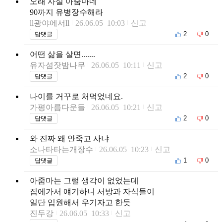
오래 사실 아줌마네
90까지 유병장수해라
ll광야에서ll
26.06.05 10:03
신고
2
0
답댓글
어떤 삶을 살면.......
유자섬잣밤나무
26.06.05 10:11
신고
2
0
답댓글
나이를 거꾸로 처먹었네요.
가평아름다운들
26.06.05 10:21
신고
2
0
답댓글
와 진짜 왜 안죽고 사냐
소나타타는개장수
26.06.05 10:23
신고
1
0
답댓글
아줌마는 그럴 생각이 없었는데
집에가서 얘기하니 서방과 자식들이
일단 입원해서 우기자고 한듯
진두강
26.06.05 10:33
신고