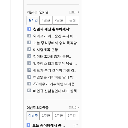
실시간
1일전
2일전
3일전
친일파 재산 환수하겠다!
와이프가 어느순간 부터 배달..
오늘 중식당에서 충격 목격담
미시령계곡 근황
직거래 220배 증가, 공인..
입주청소 업체로부터 욕을 먹..
렌트카 수리 견적이 과한 것..
책임없는 쾌락이란 말에 빡친..
AV 배우가 기부하면 더러운..
배인규 신남성연대 대표 실체
이번주
1주전
2주전
3주전
오늘 중식당에서 충격 목격담
367