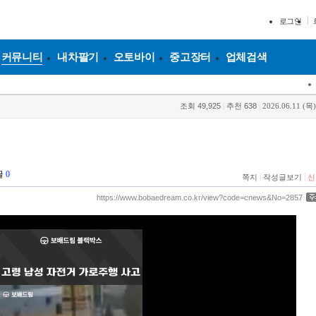
로그인
커뮤니티
내차팔기
오토바이
중고장터
업체검색
조회
49,925
|
추천
638
|
2026.06.11 (목)
글
0
|
|
쪽지
작성글보기
신
https://www.bobaedream.co.kr/view?code=cnews&No=2857