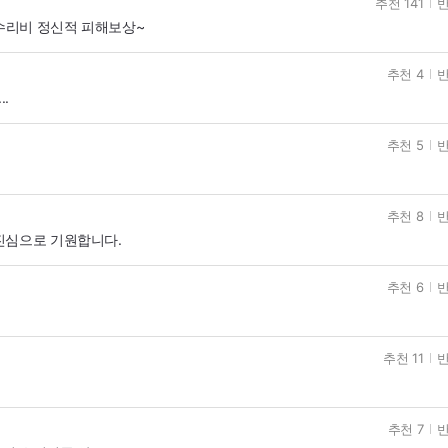
추천 141
반
 수리비 정신적 피해보상~
추천 4
반
.
추천 5
반
추천 8
반
진심으로 기원합니다.
추천 6
반
추천 11
반
추천 7
반