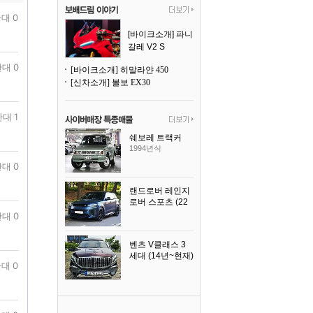
대 0
[바이크소개] 파니
갈레 V2 S
대 0
[바이크소개] 히말라얀 450
[신차소개] 볼보 EX30
대 1
쉐보레 트랙커
1994년식
대 0
랜드로버 레인지
로버 스포츠 (22
년~현재)
대 0
2025년식
벤츠 V클래스 3
세대 (14년~현재)
대 0
2023년식