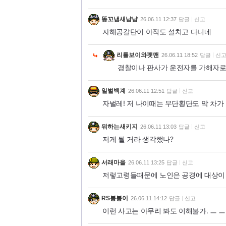
똥꼬냄새냠냠
26.06.11 12:37
답글
신고
자해공갈단이 아직도 설치고 다니네
리틀보이와팻맨
26.06.11 18:52
답글
신
경찰이나 판사가 운전자를 가해자로
일벌백계
26.06.11 12:51
답글
신고
자벌레! 저 나이때는 무단횡단도 막 차가
뭐하는새키지
26.06.11 13:03
답글
신고
저게 될 거라 생각했나?
서래마을
26.06.11 13:25
답글
신고
저렇고령들때문에 노인은 공경에 대상이
RS붕붕이
26.06.11 14:12
답글
신고
이런 사고는 아무리 봐도 이해불가. ㅡ ㅡ