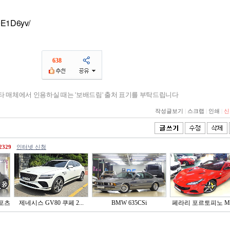
9E1D6yv/
638
기타 매체에서 인용하실 때는 '보배드림' 출처 표기를 부탁드립니다
작성글보기
|
스크랩
|
인쇄
|
신
2329
인터넷 신청
포츠
제네시스 GV80 쿠페 2...
BMW 635CSi
페라리 포르토피노 M 3.