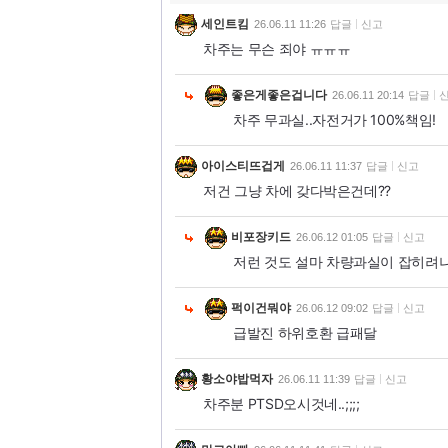
세인트킴
26.06.11 11:26
답글
신고
차주는 무슨 죄야 ㅠㅠㅠ
좋은게좋은겁니다
26.06.11 20:14
답글
차주 무과실..자전거가 100%책임!
아이스티뜨겁게
26.06.11 11:37
답글
신고
저건 그냥 차에 갖다박은건데??
비포장키드
26.06.12 01:05
답글
신고
저런 것도 설마 차량과실이 잡히려나.
퍽이건뭐야
26.06.12 09:02
답글
신고
급발진 하위호환 급패달
황소야밥먹자
26.06.11 11:39
답글
신고
차주분 PTSD오시것네..;;;;