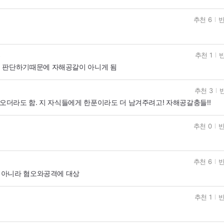
추천 6
반
추천 1
반
고
 판단하기때문에 자해공갈이 아니게 됨
추천 3
반
 오더라도 함. 지 자식들에게 한푼이라도 더 남겨주려고! 자해공갈충들!!
추천 0
반
추천 6
반
 아니라 혐오와공격에 대상
추천 1
반