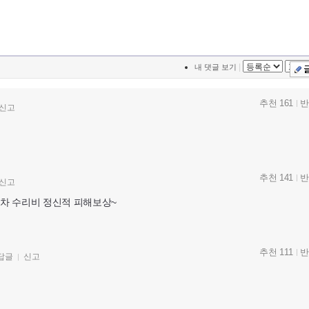
|
내 댓글 보기
추천 161
반
신고
추천 141
반
신고
동차 수리비 정신적 피해보상~
추천 111
반
답글
신고