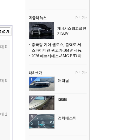
제네시스 최고급 전
기 SUV
곧 베일을 벗는다
중국형 기아 셀토스, 출력도 세지고 27인치 초대형 디스플레이까지
대 0
스파이더맨 광고가 BMW 시동화면을 점령하다, 오너들은 불만
2026 메르세데스-AMG E 53 하이브리드 왜건 시승기
대 0
매력남
lglglg
대 1
경차에스틱