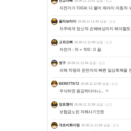
만교아빠
26.06.11 11:41
답글
신고
자전거가 100퍼 다 물어 줘야지 자동차
욜라보타이
26.06.11 11:43
답글
신고
차주에게 정신적 손해배상까지 해야할듯..
교외오빠
26.06.11 11:49
답글
신고
자전거 : 차 = 100 : 0 끝.
쌍구
26.06.11 11:54
답글
신고
피해 차량과 운전자의 빠른 일상회복을 
BERETTA72
26.06.11 11:58
답글
신고
무식하면 용감하다더니... ㅋ
암표쟁이
26.06.11 11:58
답글
신고
보험금노린 자해사기인듯
개츠비화이팅
26.06.11 11:59
답글
신고