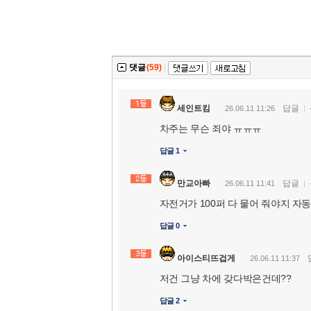
댓글
(59)
|
세인트킴
답글
26.06.11 11:26
차주는 무슨 죄야 ㅠㅠㅠ
답글 1
만교아빠
답글
26.06.11 11:41
자전거가 100퍼 다 물어 줘야지 자
답글 0
아이스티뜨겁게
26.06.11 11:37
저건 그냥 차에 갖다박은건데??
답글 2