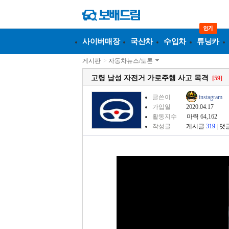
사이버매장
국산차
수입차
튜닝카
게시판
>
자동차뉴스/토론
고령 남성 자전거 가로주행 사고 목격
[59]
글쓴이
instagram
가입일
2020.04.17
활동지수
마력 64,162
작성글
게시글
319
|
댓