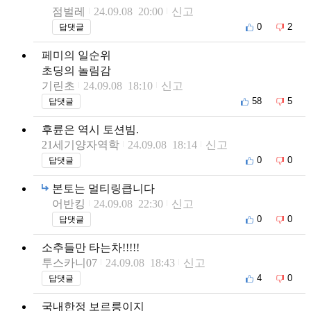
점벌레
24.09.08 20:00
신고
0
2
답댓글
페미의 일순위
초딩의 놀림감
기린초
24.09.08 18:10
신고
58
5
답댓글
후륜은 역시 토션빔.
21세기양자역학
24.09.08 18:14
신고
0
0
답댓글
본토는 멀티링큽니다
어반킹
24.09.08 22:30
신고
0
0
답댓글
소추들만 타는차!!!!!
투스카니07
24.09.08 18:43
신고
4
0
답댓글
국내한정 보르릉이지