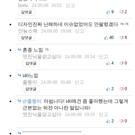
heetz
24.09.08 18:02
신고
9
2
답댓글
디자인진짜 난해하네 이슈없었어도 안팔렸겠다 ㅋㅋ
안뇽스렉
24.09.08 18:08
신고
40
8
답댓글
혼종 느낌 ㅋ
멋진닉을갖고싶다
24.09.08 18:34
신고
4
0
답댓글
i40느낌
졸뚱이
24.09.08 18:48
신고
2
0
답댓글
@졸뚱이
아뉩니다! i40왜건 좀 좋아했는데 그렇게
근본없는 뒤쟌 아니란 말입니돠!
멋진닉을갖고싶다
24.09.08 19:10
신고
2
0
```````````````````````````````````````