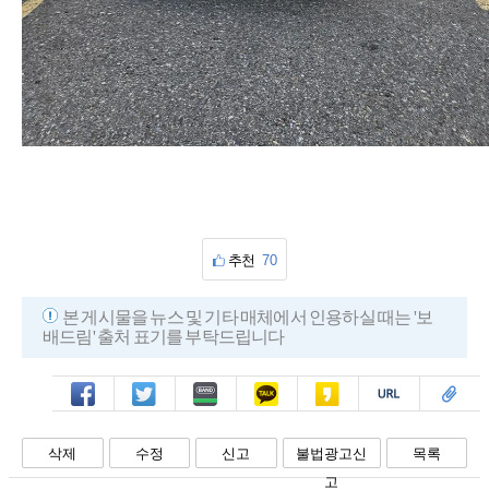
추천
70
본 게시물을 뉴스 및 기타 매체에서 인용하실 때는 '보
배드림' 출처 표기를 부탁드립니다
페북
트윗
밴드
카톡
카스
복사
스크랩
삭제
수정
신고
불법광고신
목록
고