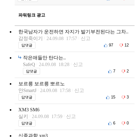
파워링크 광고
한국남자가 운전하면 자지가 발기부전된다는 그차..
감정죽이기
24.09.08 17:57
신고
97
12
답댓글
작은애들만 탄다는..
SafeQ
24.09.08 18:28
신고
7
2
답댓글
보르릉 보르릉 뽀르노
안SmartJ
24.09.08 17:58
신고
15
3
답댓글
XM3 SM6
실키
24.09.08 17:59
신고
6
0
답댓글
신종과학 xm3