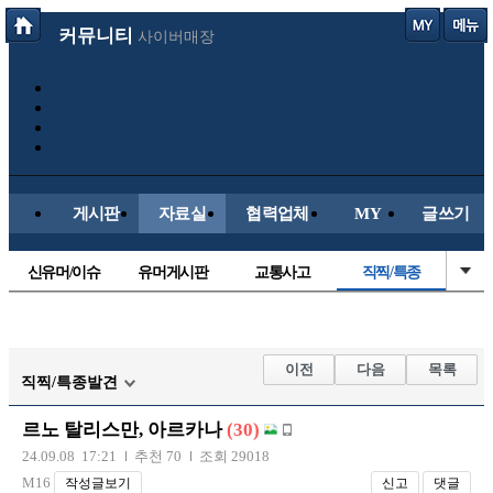
커뮤니티
사이버매장
게시판
자료실
협력업체
MY
글쓰기
신유머/이슈
유머게시판
교통사고
직찍/특종
국산차
수입차
내차사진
자동차사진
후방주의방
레이싱모델
자유사진
군사/무기
이전
다음
목록
직찍/특종발견
트럭/버스
항공/해운/철도
올드카/추억
오토바이
르노 탈리스만, 아르카나
(30)
장착시공사진
24.09.08 17:21
추천 70
조회 29018
M16
작성글보기
신고
댓글