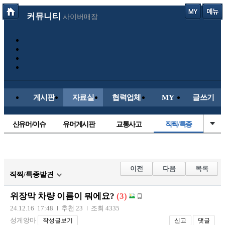
커뮤니티
사이버매장
게시판
자료실
협력업체
MY
글쓰기
신유머/이슈
유머게시판
교통사고
직찍/특종
국산차
수입차
내차사진
자동차사진
후방주의방
레이싱모델
자유사진
군사/무기
이전
다음
목록
직찍/특종발견
트럭/버스
항공/해운/철도
올드카/추억
오토바이
위장막 차량 이름이 뭐에요?
(3)
장착시공사진
24.12.16 17:48
추천 23
조회 4335
성게앙마
작성글보기
신고
댓글