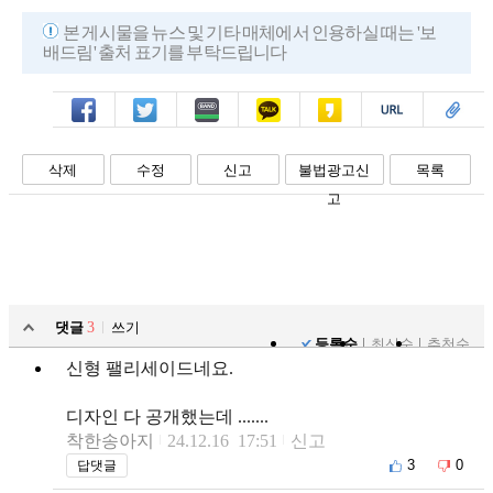
본 게시물을 뉴스 및 기타 매체에서 인용하실 때는 '보
배드림' 출처 표기를 부탁드립니다
페북
트윗
밴드
카톡
카스
복사
스크랩
삭제
수정
신고
불법광고신
목록
고
댓글
3
쓰기
등록순
최신순
추천순
신형 팰리세이드네요.
디자인 다 공개했는데 .......
착한송아지
24.12.16 17:51
신고
3
0
답댓글