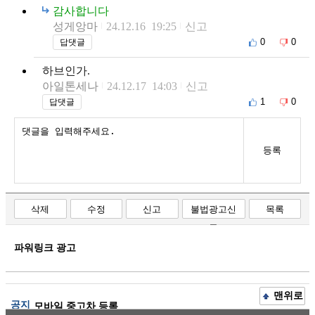
감사합니다
성게앙마
24.12.16 19:25
신고
0
0
답댓글
하브인가.
아일톤세나
24.12.17 14:03
신고
1
0
답댓글
등록
삭제
수정
신고
불법광고신
목록
고
파워링크 광고
맨위로
공지
모바일 중고차 등록