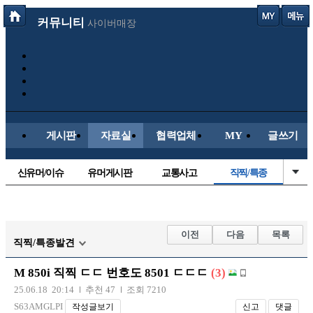
커뮤니티
사이버매장
게시판
자료실
협력업체
MY
글쓰기
신유머/이슈
유머게시판
교통사고
직찍/특종
국산차
수입차
내차사진
자동차사진
후방주의방
레이싱모델
자유사진
군사/무기
이전
다음
목록
직찍/특종발견
트럭/버스
항공/해운/철도
올드카/추억
오토바이
M 850i 직찍 ㄷㄷ 번호도 8501 ㄷㄷㄷ
(3)
장착시공사진
25.06.18 20:14
추천 47
조회 7210
S63AMGLPI
작성글보기
신고
댓글