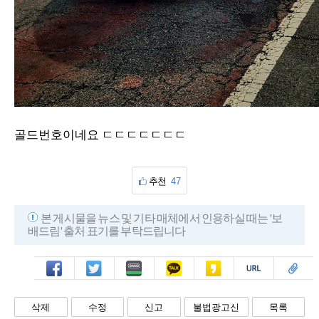
골드번호이네요 ㄷㄷㄷㄷㄷㄷㄷ
추천
47
본 게시물을 뉴스 및 기타 매체에서 인용하실 때는 '보
배드림' 출처 표기를 부탁드립니다
페북
트윗
밴드
카톡
카스
복사
스크랩
삭제
수정
신고
불법광고신
목록