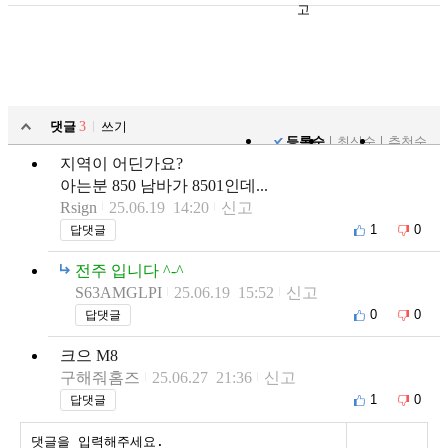
고
댓글
3
쓰기
등록순
최신순
추천순
지역이 어딘가요?
아는분 850 남바가 8501인데...
Rsign
25.06.19 14:20
신고
1
0
답댓글
전주 입니다 ^-^
S63AMGLPI
25.06.19 15:52
신고
0
0
답댓글
크으 M8
구해줘홈즈
25.06.27 21:36
신고
1
0
답댓글