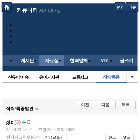
커뮤니티
사이버매장
게시판
자료실
협력업체
MY
글쓰기
신유머/이슈
유머게시판
교통사고
직찍/특종
국산차
수입차
내차사진
자동차사진
후방주의방
레이싱모델
자유사진
군사/무기
이전
다음
목록
직찍/특종발견
트럭/버스
항공/해운/철도
올드카/추억
오토바이
glc
(3)
장착시공사진
25.06.23 10:41
추천 23
조회 3652
선거지고처우는2찍
작성글보기
신고
댓글