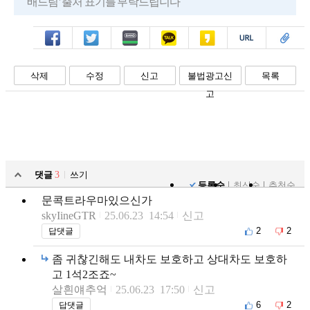
배드림' 출처 표기를 부탁드립니다
페북
트윗
밴드
카톡
카스
복사
스크랩
삭제
수정
신고
불법광고신
목록
고
댓글
3
쓰기
등록순
최신순
추천순
문콕트라우마있으신가
skyIineGTR
25.06.23 14:54
신고
2
2
답댓글
좀 귀찮긴해도 내차도 보호하고 상대차도 보호하
고 1석2조죠~
살흰얘추억
25.06.23 17:50
신고
6
2
답댓글