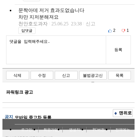
문짝아데 저거 효과도없습니다
차만 지저분해져요
천안호도과자
25.06.25 23:38
신고
2
1
답댓글
등록
삭제
수정
신고
불법광고신
목록
고
파워링크 광고
맨위로
공지
모바일 중고차 등록
로그인
회원가입
앱설치
PC버전
전체메뉴