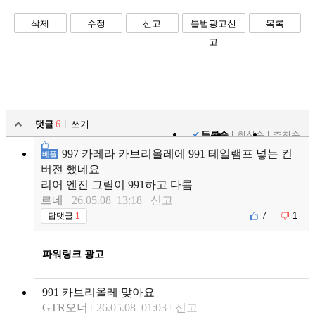
삭제
수정
신고
불법광고신
목록
고
댓글
6
쓰기
등록순
최신순
추천순
997 카레라 카브리올레에 991 테일램프 넣는 컨
베플
버전 했네요
리어 엔진 그릴이 991하고 다름
르네
26.05.08 13:18
신고
7
1
답댓글
1
파워링크 광고
991 카브리올레 맞아요
GTR오너
26.05.08 01:03
신고