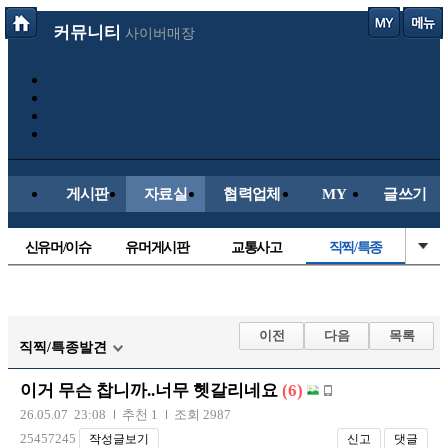
커뮤니티
사이버매장
게시판
자료실
협력업체
MY
글쓰기
신유머/이슈
유머게시판
교통사고
직찍/특종
국산차
수입차
내차사진
자동차사진
후방주의방
레이싱모델
자유사진
군사/무기
이전
다음
목록
직찍/특종발견
트럭/버스
항공/해운/철도
올드카/추억
오토바이
이거 무슨 찹니까..너무 헷갈리네요
(6)
장착시공사진
26.05.07 23:08
추천 1
조회 2987
25457245
작성글보기
신고
댓글