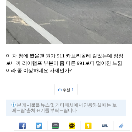
이 차 첨에 봤을땐 뭔가 911 카브리올레 같았는데 점점
보니까 리어램프 부분이 좀 다른 991보다 떨어진 느낌
이라 좀 이상하네요 사제인가?
추천
1
본 게시물을 뉴스 및 기타 매체에서 인용하실 때는 '보
배드림' 출처 표기를 부탁드립니다
페북
트윗
밴드
카톡
카스
복사
스크랩