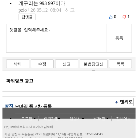
개구리는 993 997이다
pzio
26.05.12 08:04
신고
0
1
답댓글
등록
삭제
수정
신고
불법광고신
목록
고
파워링크 광고
맨위로
공지
모바일 중고차 등록
로그인
회원가입
앱설치
PC버전
전체메뉴
(주) 보배네트워크 대표이사: 김보배
서울 양천구 목동동로 233-1 드림타워 11,12층
사업자번호 : 117-81-64543