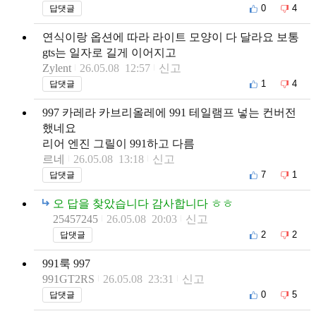
0
4
답댓글
연식이랑 옵션에 따라 라이트 모양이 다 달라요 보통
gts는 일자로 길게 이어지고
Zylent
26.05.08 12:57
신고
1
4
답댓글
997 카레라 카브리올레에 991 테일램프 넣는 컨버전
했네요
리어 엔진 그릴이 991하고 다름
르네
26.05.08 13:18
신고
7
1
답댓글
오 답을 찾았습니다 감사합니다 ㅎㅎ
25457245
26.05.08 20:03
신고
2
2
답댓글
991룩 997
991GT2RS
26.05.08 23:31
신고
0
5
답댓글