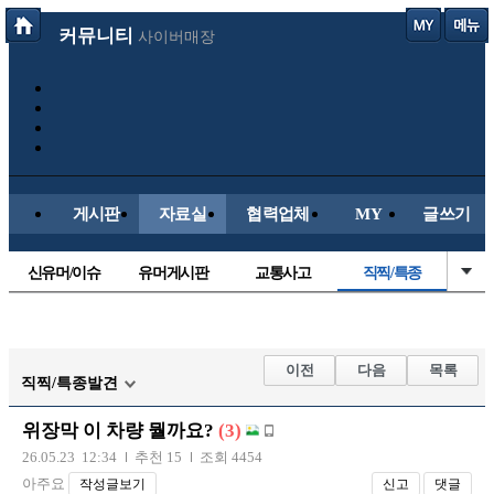
커뮤니티
사이버매장
게시판
자료실
협력업체
MY
글쓰기
신유머/이슈
유머게시판
교통사고
직찍/특종
국산차
수입차
내차사진
자동차사진
후방주의방
레이싱모델
자유사진
군사/무기
이전
다음
목록
직찍/특종발견
트럭/버스
항공/해운/철도
올드카/추억
오토바이
위장막 이 차량 뭘까요?
(3)
장착시공사진
26.05.23 12:34
추천 15
조회 4454
아주요
작성글보기
신고
댓글