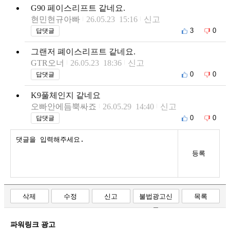
G90 페이스리프트 같네요.
현민현규아빠
26.05.23 15:16
신고
3
0
답댓글
그랜저 폐이스리프트 같네요.
GTR오너
26.05.23 18:36
신고
0
0
답댓글
K9풀체인지 같네요
오빠안에듬뿍싸죠
26.05.29 14:40
신고
0
0
답댓글
등록
삭제
수정
신고
불법광고신
목록
고
파워링크 광고