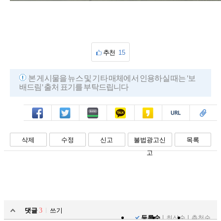
추천
15
본 게시물을 뉴스 및 기타 매체에서 인용하실 때는 '보
배드림' 출처 표기를 부탁드립니다
페북
트윗
밴드
카톡
카스
복사
스크랩
삭제
수정
신고
불법광고신
목록
고
댓글
3
쓰기
등록순
최신순
추천순