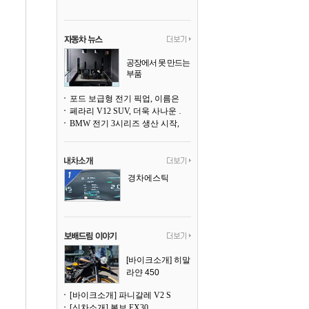
공장에서 못 만드는
부품
3D 프린팅으로 찍
어낸다
포드 보급형 전기 픽업, 이름은 `패덤`
페라리 V12 SUV, 더욱 사나운 얼굴로 돌아온다
BMW 전기 3시리즈 생산 시작, 뮌헨 공장은 전기차 전용으로 전환
경차에스틱
[바이크소개] 히말
라얀 450
[바이크소개] 파니갈레 V2 S
[신차소개] 볼보 EX30