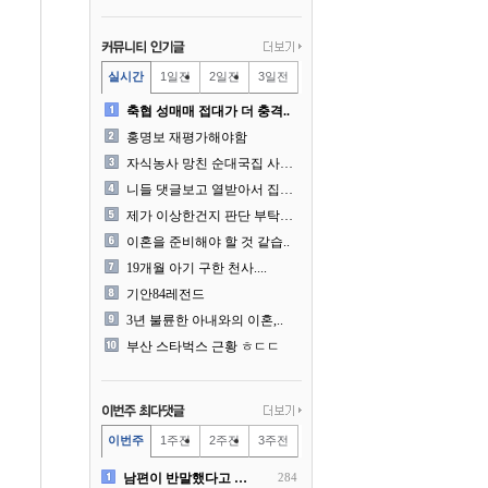
실시간
1일전
2일전
3일전
축협 성매매 접대가 더 충격..
홍명보 재평가해야함
자식농사 망친 순대국집 사장..
니들 댓글보고 열받아서 집구..
제가 이상한건지 판단 부탁드..
이혼을 준비해야 할 것 같습..
19개월 아기 구한 천사....
기안84레전드
3년 불륜한 아내와의 이혼,..
부산 스타벅스 근황 ㅎㄷㄷ
이번주
1주전
2주전
3주전
남편이 반말했다고 똑같이 반..
284