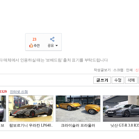
23
기타 매체에서 인용하실 때는 '보배드림' 출처 표기를 부탁드립니다
작성글보기
|
스크랩
|
인쇄
|
신
2329
인터넷 신청
이브
람보르기니 우라칸 LP640..
크라이슬러 프라울러
닛산 GT-R 3.8 R3