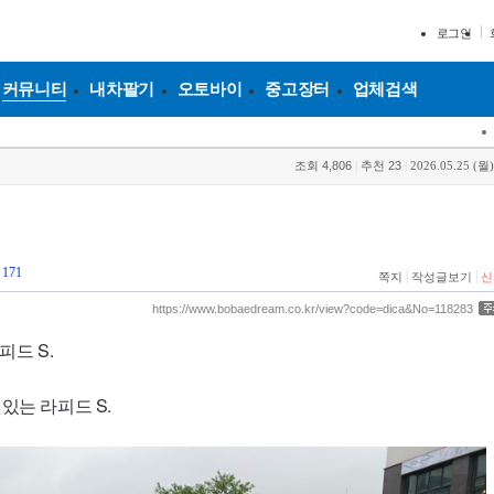
로그인
커뮤니티
내차팔기
오토바이
중고장터
업체검색
조회
4,806
|
추천
23
|
2026.05.25 (월)
이
171
|
|
쪽지
작성글보기
신
https://www.bobaedream.co.kr/view?code=dica&No=118283
피드 S.
있는 라피드 S.