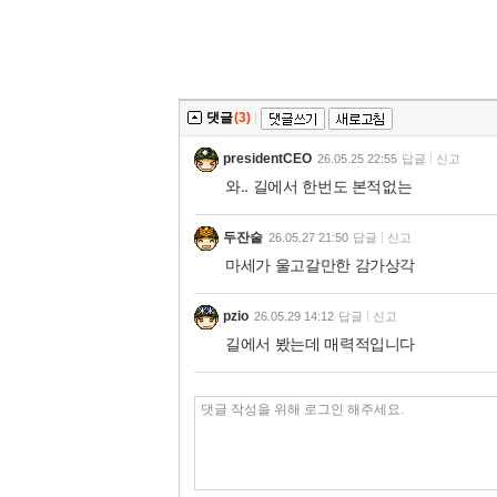
댓글
(3)
|
presidentCEO
26.05.25 22:55
답글
신고
와.. 길에서 한번도 본적없는
두잔술
26.05.27 21:50
답글
신고
마세가 울고갈만한 감가상각
pzio
26.05.29 14:12
답글
신고
길에서 봤는데 매력적입니다