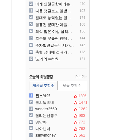
이게 인천공항이라는게 믿겨지..
270
니들 댓글보고 열받아서 집구..
192
절대로 능력없는 딜러를 쓰지..
174
열흘전 군대간 아들 소포(가..
168
의식 잃은 여성 살리려다 성..
156
호주도 무슬림 한테 점령 당..
144
주차빌런같은데 제가 잘못한건..
143
축협 성매매 접대가 더 충격..
128
'고기와 수박&..
121
게시글 추천수
댓글 추천수
윈스9192
1896
봄의왈츠네
1471
wonder2569
1262
달리는신짱구
903
댕냥아
772
나아닌너
763
ssmymoney
662