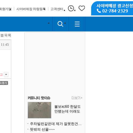
회원가입
사이버매장 차량등록
고객센터
목록
 11:45
고
볼보xc60 한달도
안됐는데 이래도
되나요?
주차빌런같은데 제가 잘못한건가요
뜻밖의 선물~~~