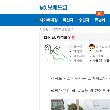
사이버매장
국산차
수입차
튜닝카
자료실
>
직찍/특종발견
흐린 날, 라피드 S
[3]
글쓴이
쉐퍼드보
가입일
2013.06.11
활동지수
마력 1,630
작성글
게시글
55
|
댓글
서귀포 시골에는 어쩐 일이세요? 라
날씨가 흐린 날, 목욕을 안 했어도 멋