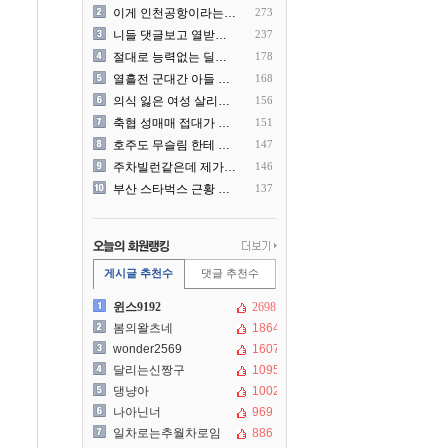
이게 인천공항이라는게 믿겨지..
273
니들 댓글보고 열받아서 집구..
237
절대로 능력없는 딜러를 쓰지..
178
열흘전 군대간 아들 소포(가..
168
의식 잃은 여성 살리려다 성..
156
축협 성매매 접대가 더 충격..
151
호주도 무슬림 한테 점령 당..
147
주차빌런같은데 제가 잘못한건..
146
부산 스타벅스 근황 ㅎㄷㄷ
137
게시글 추천수
댓글 추천수
윈스9192
2698
봄의왈츠네
1864
wonder2569
1607
달리는신짱구
1095
댕냥아
1002
나아닌너
969
일차로는추월차로임
886