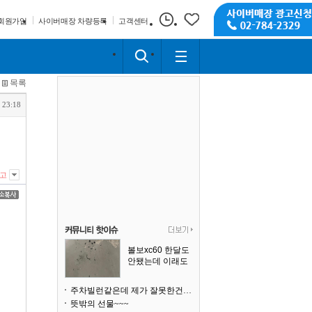
회원가입
사이버매장 차량등록
고객센터
목록
 23:18
고
볼보xc60 한달도
안됐는데 이래도
되나요?
주차빌런같은데 제가 잘못한건가요
뜻밖의 선물~~~