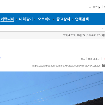
로그인
커뮤니티
내차팔기
오토바이
중고장터
업체검색
조회
4,259
|
추천
22
|
2026.06.02 (화)
0
|
|
쪽지
작성글보기
신
https://www.bobaedream.co.kr/view?code=dica&No=118296