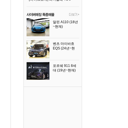
알핀 A110 (18년
~현재)
2021년식
벤츠 마이바흐
EQS (24년~현
재)
2024년식
포르쉐 911 8세
대 (19년~현재)
2026년식