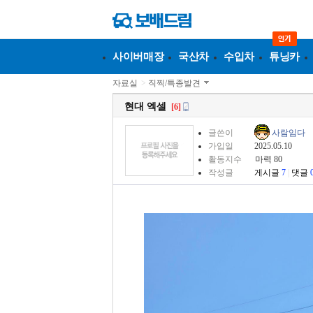
사이버매장
국산차
수입차
튜닝카
자료실
>
직찍/특종발견
현대 엑셀
[6]
글쓴이
사람임다
가입일
2025.05.10
활동지수
마력 80
작성글
게시글
7
|
댓글