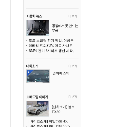
공장에서 못 만드는
부품
3D 프린팅으로 찍
어낸다
포드 보급형 전기 픽업, 이름은 `패덤`
페라리 V12 SUV, 더욱 사나운 얼굴로 돌아온다
BMW 전기 3시리즈 생산 시작, 뮌헨 공장은 전기차 전용으로 전환
경차에스틱
[신차소개] 볼보
EX30
[바이크소개] 히말라얀 450
[바이크소개] 파니갈레 V2 S