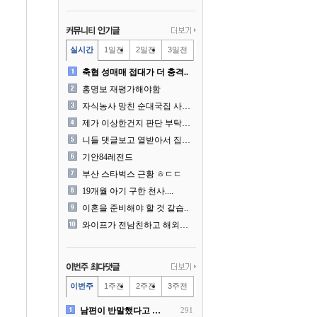
실시간
1일전
2일전
3일전
축협 성매매 접대가 더 충격..
홍명보 재평가해야함
자식농사 망친 순대국집 사장..
제가 이상한건지 판단 부탁드..
니들 댓글보고 열받아서 집구..
기안84레전드
부산 스타벅스 근황 ㅎㄷㄷ
19개월 아기 구한 천사....
이혼을 준비해야 할 것 같습..
와이프가 전남친하고 해외여행..
이번주
1주전
2주전
3주전
남편이 반말했다고 똑같이 반..
291