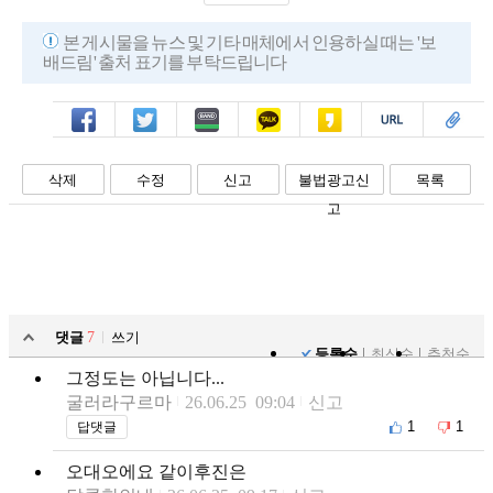
본 게시물을 뉴스 및 기타 매체에서 인용하실 때는 '보
배드림' 출처 표기를 부탁드립니다
페북
트윗
밴드
카톡
카스
복사
스크랩
삭제
수정
신고
불법광고신
목록
고
댓글
7
쓰기
등록순
최신순
추천순
그정도는 아닙니다...
굴러라구르마
26.06.25 09:04
신고
1
1
답댓글
오대오에요 같이후진은