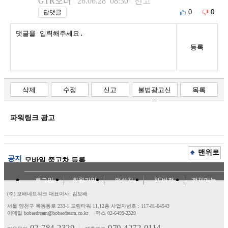
GTR오너
26.06.28 08:30
신고
0
0
답댓글
등록
삭제
수정
신고
불법광고신
목록
고
파워링크 광고
맨위로
공지
모바일 중고차 등록
로그인
회원가입
앱설치
PC버전
전체메뉴
(주) 보배네트워크 대표이사: 김보배
서울 양천구 목동동로 233-1 드림타워 11,12층
사업자번호 : 117-81-64543
이메일 bobaedream@bobaedream.co.kr
팩스 02-6499-2329
02-784-2329
070-4272-0114