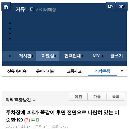
커뮤니티
사이버매장
게시판
자료실
협력업체
MY
글쓰기
신유머/이슈
유머게시판
교통사고
직찍/특종
국산차
수입차
내차사진
자동차사진
후방주의방
레이싱모델
자유사진
군사/무기
이전
다음
목록
직찍/특종발견
트럭/버스
항공/해운/철도
올드카/추억
오토바이
주차장에 2대가 뚝같이 후면 전면으로 나란히 있는 비
장착시공사진
슷한 K9
(7)
26.06.24 21:27
추천 24
조회 3738