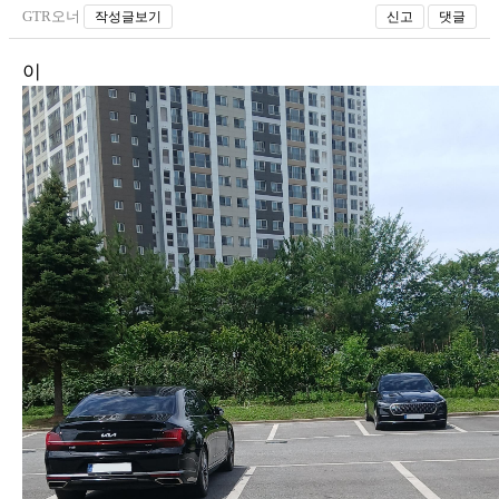
GTR오너
작성글보기
신고
댓글
이