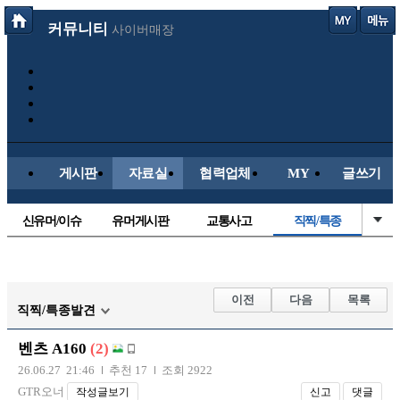
커뮤니티
사이버매장
게시판
자료실
협력업체
MY
글쓰기
신유머/이슈
유머게시판
교통사고
직찍/특종
국산차
수입차
내차사진
자동차사진
후방주의방
레이싱모델
자유사진
군사/무기
이전
다음
목록
직찍/특종발견
트럭/버스
항공/해운/철도
올드카/추억
오토바이
벤츠 A160
(2)
장착시공사진
26.06.27 21:46
추천 17
조회 2922
GTR오너
작성글보기
신고
댓글