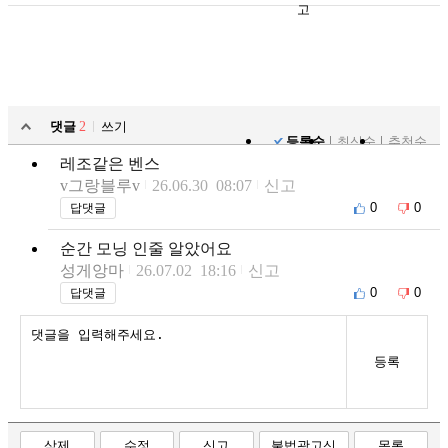
고
댓글
2
쓰기
등록순
최신순
추천순
레조같은 벤스
v그랑블루v
26.06.30 08:07
신고
0
0
답댓글
순간 모닝 인줄 알았어요
성게앙마
26.07.02 18:16
신고
0
0
답댓글
등록
삭제
수정
신고
불법광고신
목록