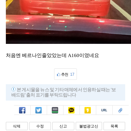
처음엔 베르나인줄았았는데 A160이였네요
추천
17
본 게시물을 뉴스 및 기타 매체에서 인용하실 때는 '보
배드림' 출처 표기를 부탁드립니다
페북
트윗
밴드
카톡
카스
복사
스크랩
삭제
수정
신고
불법광고신
목록