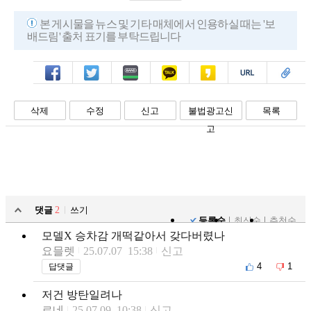
본 게시물을 뉴스 및 기타 매체에서 인용하실 때는 '보
배드림' 출처 표기를 부탁드립니다
페북
트윗
밴드
카톡
카스
복사
스크랩
삭제
수정
신고
불법광고신
목록
고
댓글
2
쓰기
등록순
최신순
추천순
모델X 승차감 개떡같아서 갖다버렸나
요믈렛
25.07.07 15:38
신고
4
1
답댓글
저건 방탄일려나
르네
25.07.09 10:38
신고