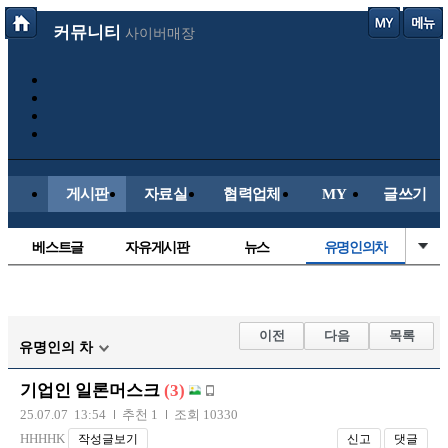
커뮤니티
사이버매장
게시판
자료실
협력업체
MY
글쓰기
베스트글
자유게시판
뉴스
유명인의차
정치/시사
시배목
보배드림이야기
성인게시판
국내야구
해외야구
해외축구
국내축구
이전
다음
목록
유명인의 차
기업인 일론머스크
(3)
25.07.07 13:54
추천 1
조회 10330
HHHHK
작성글보기
신고
댓글