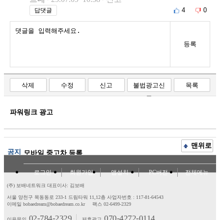
4
0
답댓글
등록
삭제
수정
신고
불법광고신
목록
고
파워링크 광고
맨위로
공지
모바일 중고차 등록
로그인
회원가입
앱설치
PC버전
전체메뉴
(주) 보배네트워크 대표이사: 김보배
서울 양천구 목동동로 233-1 드림타워 11,12층
사업자번호 : 117-81-64543
이메일 bobaedream@bobaedream.co.kr
팩스 02-6499-2329
02-784-2329
070-4272-0114
이용문의
제휴광고