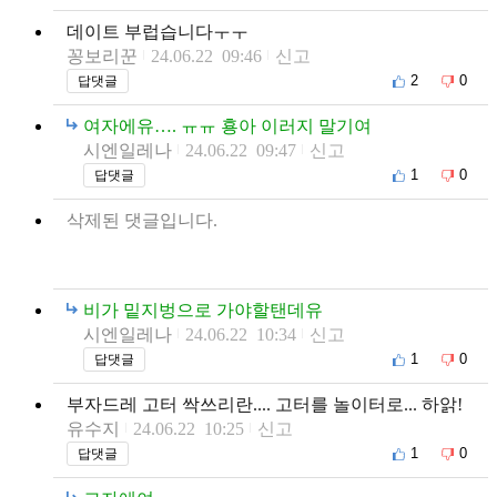
데이트 부럽습니다ㅜㅜ
꽁보리꾼
24.06.22 09:46
신고
2
0
답댓글
여자에유…. ㅠㅠ 횽아 이러지 말기여
시엔일레나
24.06.22 09:47
신고
1
0
답댓글
삭제된 댓글입니다.
비가 밑지벙으로 가야할탠데유
시엔일레나
24.06.22 10:34
신고
1
0
답댓글
부자드레 고터 싹쓰리란.... 고터를 놀이터로... 하앍!
유수지
24.06.22 10:25
신고
1
0
답댓글