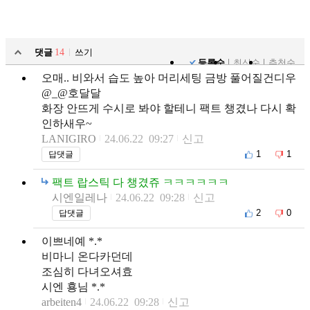
댓글
14
쓰기
등록순
최신순
추천순
오매.. 비와서 습도 높아 머리세팅 금방 풀어질건디우
@_@호달달
화장 안뜨게 수시로 봐야 할테니 팩트 챙겼나 다시 확
인하새우~
LANIGIRO
24.06.22 09:27
신고
1
1
답댓글
팩트 랍스틱 다 챙겼쥬 ㅋㅋㅋㅋㅋㅋ
시엔일레나
24.06.22 09:28
신고
2
0
답댓글
이쁘네예 *.*
비마니 온다카던데
조심히 다녀오셔효
시엔 횽님 *.*
arbeiten4
24.06.22 09:28
신고