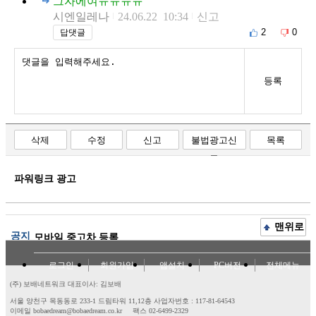
그자에여ㅠㅠㅠㅠ
시엔일레나
24.06.22 10:34
신고
2
0
답댓글
등록
삭제
수정
신고
불법광고신
목록
고
파워링크 광고
맨위로
공지
모바일 중고차 등록
로그인
회원가입
앱설치
PC버전
전체메뉴
(주) 보배네트워크 대표이사: 김보배
서울 양천구 목동동로 233-1 드림타워 11,12층
사업자번호 : 117-81-64543
이메일 bobaedream@bobaedream.co.kr
팩스 02-6499-2329