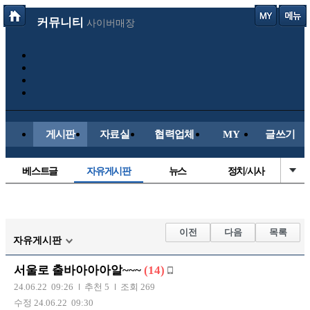
커뮤니티
사이버매장
게시판
자료실
협력업체
MY
글쓰기
베스트글
자유게시판
뉴스
정치/시사
시배목
유명인의차
보배드림이야기
성인게시판
국내야구
해외야구
해외축구
국내축구
이전
다음
목록
자유게시판
서울로 출바아아아알~~~
(14)
24.06.22 09:26
추천 5
조회 269
수정 24.06.22 09:30