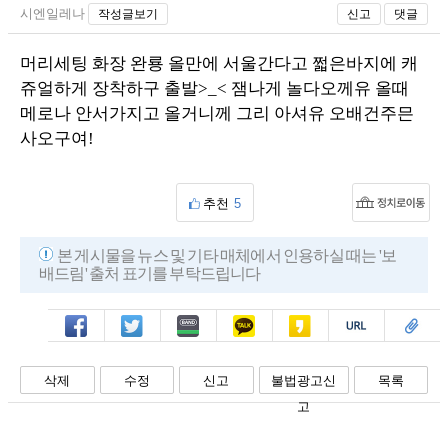
시엔일레나
작성글보기
신고
댓글
머리세팅 화장 완룡 올만에 서울간다고 쩗은바지에 캐
쥬얼하게 장착하구 출발>_< 잼나게 놀다오께유 올때
메로나 안서가지고 올거니께 그리 아셔유 오배건주믄
사오구여!
추천
5
본 게시물을 뉴스 및 기타 매체에서 인용하실 때는 '보
배드림' 출처 표기를 부탁드립니다
페북
트윗
밴드
카톡
카스
복사
스크랩
삭제
수정
신고
불법광고신
목록
고