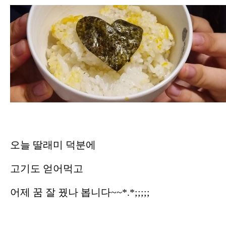
오늘 딸래미 덕분에
고기도 얻어먹고
어제 꿈 잘 꿨나 봅니다~~*.*;;;;;