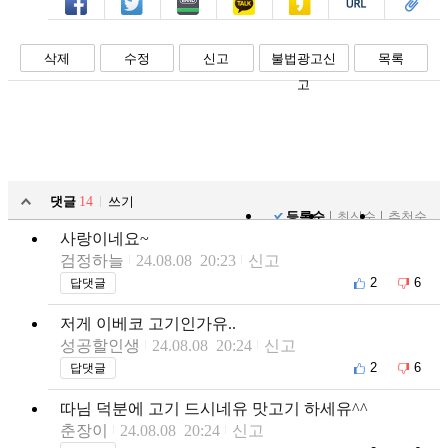
페북
트윗
밴드
카톡
카스
복사
스크랩
삭제
수정
신고
불법광고신
목록
고
댓글
14
쓰기
등록순
최신순
추천순
사랑이네요~
검정하늘
24.08.08 20:23
신고
2
6
답댓글
저게 이베코 고기인가유..
성공할인생
24.08.08 20:24
신고
2
6
답댓글
따님 덕분에 고기 드시네유 맛고기 하세유^^
춘장이
24.08.08 20:24
신고