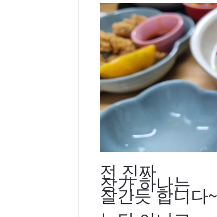
전 진짜
장가 하나는
잘간듯 합니다~