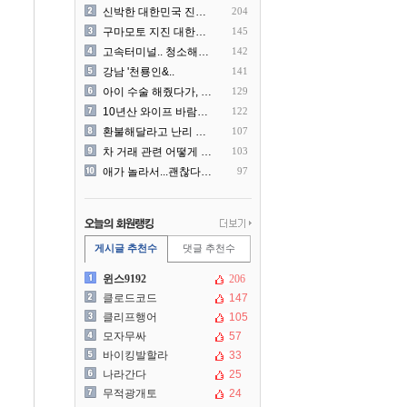
신박한 대한민국 진상 근황
204
구마모토 지진 대한항공 생수..
145
고속터미널.. 청소해주시는..
142
강남 '천룡인&..
141
아이 수술 해줬다가, 부모에..
129
10년산 와이프 바람나서 이..
122
환불해달라고 난리 난 미국 ..
107
차 거래 관련 어떻게 대처해..
103
애가 놀라서...괜찮다고 얘..
97
게시글 추천수
댓글 추천수
윈스9192
206
클로드코드
147
클리프행어
105
모자무싸
57
바이킹발할라
33
나라간다
25
무적광개토
24