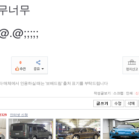
너무너무
.@;;;;;
0
기타 매체에서 인용하실 때는 '보배드림' 출처 표기를 부탁드립니다
작성글보기
|
스크랩
|
인쇄
|
신
2329
인터넷 신청