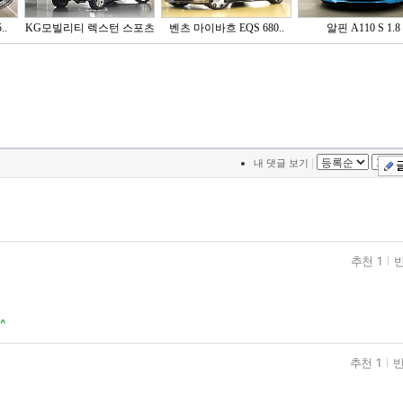
..
KG모빌리티 렉스턴 스포츠
벤츠 마이바흐 EQS 680..
알핀 A110 S 1.8
..
|
내 댓글 보기
추천 1
반
^
추천 1
반