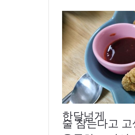
한달넘게
술 참는다고
고