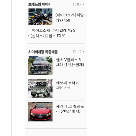
[바이크소개] 히말
라얀 450
[바이크소개] 파니갈레 V2 S
[신차소개] 볼보 EX30
벤츠 V클래스 3
세대 (14년~현재)
2023년식
쉐보레 트랙커
1994년식
페라리 12 칠린드
리 (26년~현재)
2025년식