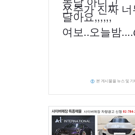
농담 아니고
쏘주가 진짜 
달아요,,,,,,
여보..오늘밤....@
본 게시물을 뉴스 및 
사이버매장 차량광고 신청
02-784-