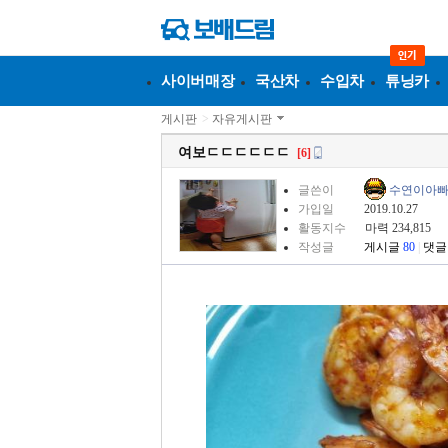
사이버매장
국산차
수입차
튜닝카
게시판
>
자유게시판
여보ㄷㄷㄷㄷㄷㄷ
[6]
글쓴이
수연이아
가입일
2019.10.27
활동지수
마력 234,815
작성글
게시글
80
|
댓글