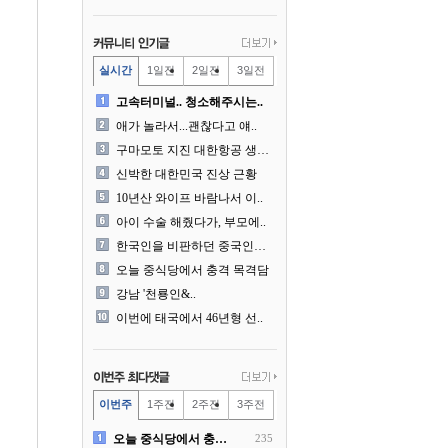
실시간
1일전
2일전
3일전
고속터미널.. 청소해주시는..
애가 놀라서...괜찮다고 얘..
구마모토 지진 대한항공 생수..
신박한 대한민국 진상 근황
10년산 와이프 바람나서 이..
아이 수술 해줬다가, 부모에..
한국인을 비판하던 중국인들의..
오늘 중식당에서 충격 목격담
강남 '천룡인&..
이번에 태국에서 46년형 선..
이번주
1주전
2주전
3주전
오늘 중식당에서 충격 목격담
235