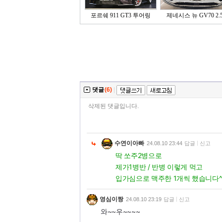
포르쉐 911 GT3 투어링
제네시스 뉴 GV70 2.5
댓글
(6)
|
삭제된 댓글입니다.
수연이아빠
24.08.10 23:44
답글
신고
딱 쏘주2병으로
제가1병반 / 반병 이렇게 먹고
입가심으로 맥주한 1개씩 했습니다^
영심이짱
24.08.10 23:19
답글
신고
와~~우~~~~