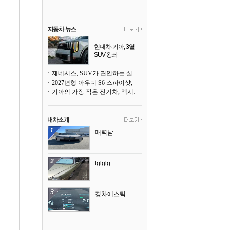
현대차·기아, 3열
SUV 왕좌
포드·GM에서 빼앗
아 올까
제네시스, SUV가 견인하는 실적 속 세단도 만만치 않은 저력
2027년형 아우디 S6 스파이샷, 드리프트 준비 완료
기아의 가장 작은 전기차, 멕시코에서 생산된다
매력남
lglglg
경차에스틱