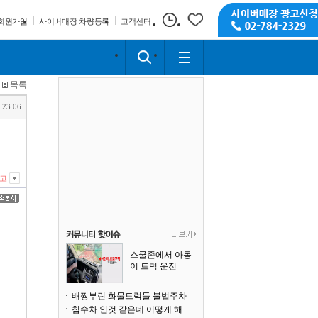
회원가입
사이버매장 차량등록
고객센터
목록
 23:06
고
스쿨존에서 아동
이 트럭 운전
배짱부린 화물트럭들 불법주차
침수차 인것 같은데 어떻게 해야될까요?