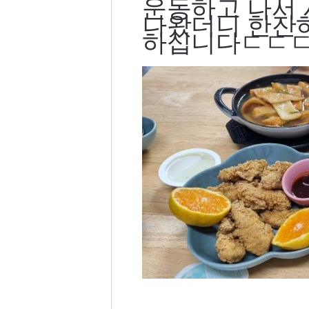
운동하고 나서
나왔더니 한잔
하십니다ㄷㄷ