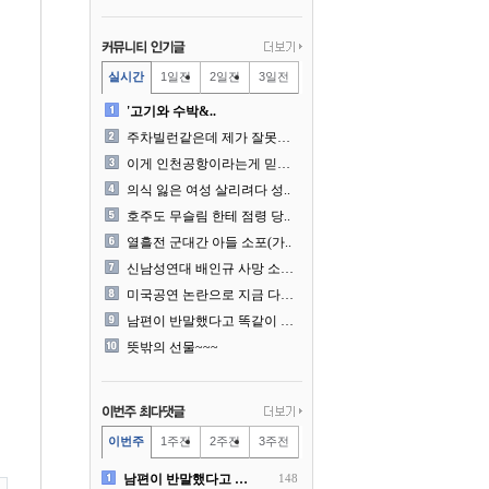
실시간
1일전
2일전
3일전
'고기와 수박&..
주차빌런같은데 제가 잘못한건..
이게 인천공항이라는게 믿겨지..
의식 잃은 여성 살리려다 성..
호주도 무슬림 한테 점령 당..
열흘전 군대간 아들 소포(가..
신남성연대 배인규 사망 소식..
미국공연 논란으로 지금 다시..
남편이 반말했다고 똑같이 반..
뜻밖의 선물~~~
이번주
1주전
2주전
3주전
남편이 반말했다고 똑같이 반..
148