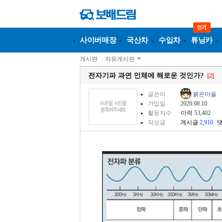
사이버매장
국산차
수입차
튜닝카
게시판
>
자유게시판
전자기파 과연 인체에 해로운 것인가?
[2]
글쓴이
붉은마을
가입일
2020.08.10
활동지수
마력 53,402
작성글
게시글
2,910
|