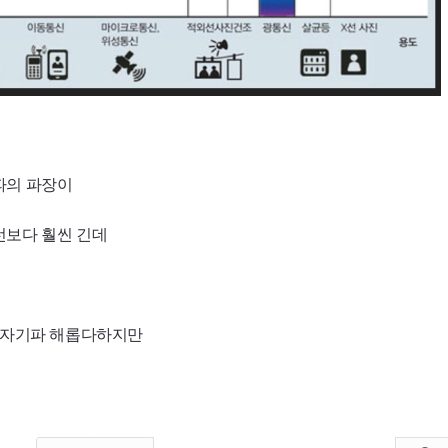
파의 파장이
선보다 훨씬 긴데
 전자기파 해롭다하지만