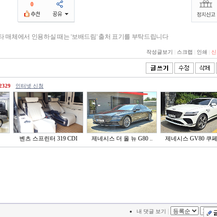
0
기타 매체에서 인용하실 때는 '보배드림' 출처 표기를 부탁드립니다
작성글보기
|
스크랩
|
인쇄
|
신
2329
인터넷 신청
벤츠 스프린터 319 CDI
제네시스 더 올 뉴 G80 ..
제네시스 GV80 쿠페 2
|
내 댓글 보기