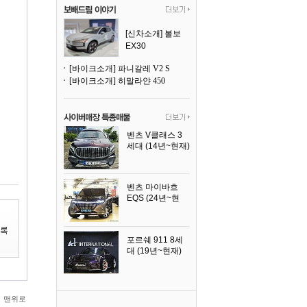
[신차소개] 볼보
EX30
[바이크소개] 파니갈레 V2 S
[바이크소개] 히말라얀 450
벤츠 V클래스 3
세대 (14년~현재)
2023년식
벤츠 마이바흐
EQS (24년~현
재)
2024년식
포르쉐 911 8세
대 (19년~현재)
2026년식
맨위로