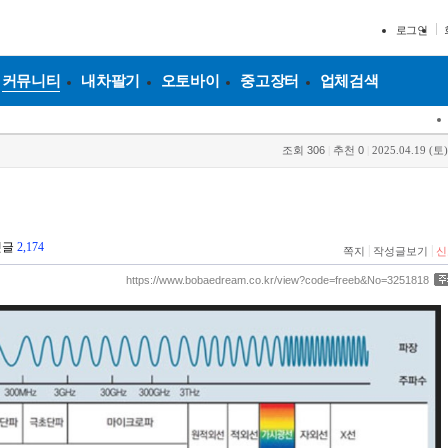
로그인
커뮤니티
내차팔기
오토바이
중고장터
업체검색
조회
306
|
추천
0
|
2025.04.19 (토)
댓글
2,174
|
|
쪽지
작성글보기
신
https://www.bobaedream.co.kr/view?code=freeb&No=3251818