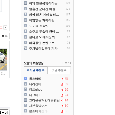
이게 인천공항이라는게 믿겨지..
129
열흘전 군대간 아들 소포(가..
121
의식 잃은 여성 살리려다 성..
117
책임없는 쾌락이란 말에 빡친..
115
'고기와 수박&..
100
고
호주도 무슬림 한테 점령 당..
82
절대로 50대이상의 딜러를 ..
82
미국공연 논란으로 지금 다시..
78
주차빌런같은데 제가 잘못한건..
76
게시글 추천수
댓글 추천수
...
윈스9192
65
나라간다
39
림드qhqo
26
나그네11
24
그리운문재인대통령님
14
자본을넘어서
10
본조비가조아
8