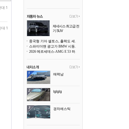
대 1
제네시스 최고급 전
반대 1
기 SUV
곧 베일을 벗는다
중국형 기아 셀토스, 출력도 세지고 27인치 초대형 디스플레이까지
스파이더맨 광고가 BMW 시동화면을 점령하다, 오너들은 불만
2026 메르세데스-AMG E 53 하이브리드 왜건 시승기
매력남
lglglg
경차에스틱