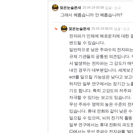
젖은눈슬픈새
25.04.19 05:58
답글
신고
그래서 헤롭습니까 안 헤롭습니까?
젖은눈슬픈새
25.04.19 06:01
답글
신고
전자파가 인체에 해로운지에 대한 질
변드릴 수 있습니다.
일반적으로 낮은 주파수의 전자파는
규제 기관들의 공통된 의견입니다. 우
서 발생하는 전자파는 그 강도가 매
내인 경우가 대부분입니다. 세계보건기구
ect를 일으킬 가능성은 낮다고 보
하지만 일부 연구에서는 장기간 노출
기도 합니다. 특히 고강도의 저주파
자극할 수 있다는 보고도 있습니다.
무선 주파수 영역의 높은 수준의 전
있습니다. 휴대 전화와 같이 낮은 
일으킬 수 있으며, 뇌의 전기적 활
일부 연구에서는 휴대 전화의 과도한
C)에서는 무선 주파수 전자파를 '발암