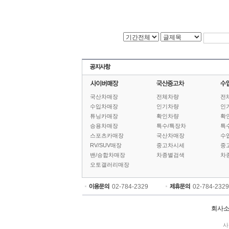
국산차매장
전체차량
전
수입차매장
인기차량
인
튜닝카매장
확인차량
확
승용차매장
특수/특장차
특
스포츠카매장
국산차매장
수
RV/SUV매장
중고차시세
중
밴/승합차매장
차종별검색
차
오토갤러리매장
02-784-2329
02-784-2329
회사
사