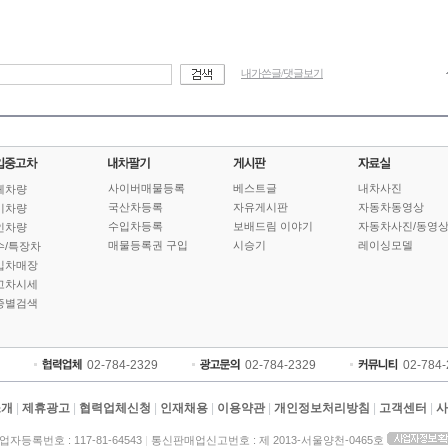
내가쓴글/댓글보기
사이버매물등록
베스트글
내차사진
체차량
국산차등록
자유게시판
자동차동영상
기차량
수입차등록
보배드림 이야기
자동차사진/동영
인차량
매물등록권 구입
시승기
레이싱모델
수/특장차
입차매장
고차시세
종별검색
02-784-2329
02-784-2329
02-784
소개
|
제휴광고
|
협력업체신청
|
인재채용
|
이용약관
|
개인정보처리방침
|
고객센터
|
사
업자등록번호 : 117-81-64543
|
통신판매업신고번호 : 제 2013-서울양천-0465호