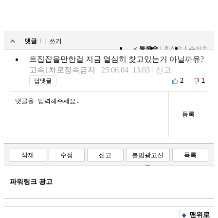
댓글
1
쓰기
등록순
최신순
추천순
트집잡을만한걸 지금 열심히 찿고있는거 아닐까유?
고속1차로정속금지
25.06.04 13:03
신고
2
1
답댓글
등록
삭제
수정
신고
불법광고신
목록
고
파워링크 광고
맨위로