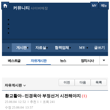
커뮤니티
사이버매장
게시판
자료실
협력업체
MY
글쓰기
베스트글
자유게시판
뉴스
정치/시사
시배목
유명인의차
보배드림이야기
성인게시판
국내야구
해외야구
해외축구
국내축구
이전
다음
목록
자유게시판
황교활아--민경욱아 부정선거 시전해야지
(1)
25.06.04 12:52
추천 1
조회 241
수정 25.06.04 13:57