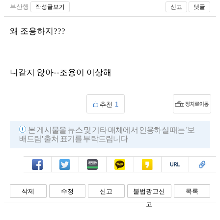
부산행
작성글보기
신고
댓글
왜 조용하지???
니같지 않아--조용이 이상해
추천
1
본 게시물을 뉴스 및 기타 매체에서 인용하실 때는 '보
배드림' 출처 표기를 부탁드립니다
페북
트윗
밴드
카톡
카스
복사
스크랩
삭제
수정
신고
불법광고신
목록
고