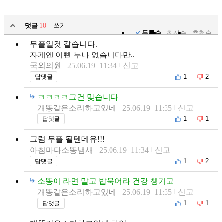
댓글
10
쓰기
등록순
최신순
추천순
무플일것 같습니다.
자게엔 이삔 누나 없습니다만..
국외의원
25.06.19 11:34
신고
1
2
답댓글
ㅋㅋㅋㅋ그건 맞습니다
개똥같은소리하고있네
25.06.19 11:35
신고
1
1
답댓글
그럼 무플 될텐데유!!!
아침마다소똥냄새
25.06.19 11:34
신고
1
2
답댓글
소똥이 라면 말고 밥묵어라 건강 챙기고
개똥같은소리하고있네
25.06.19 11:35
신고
1
1
답댓글