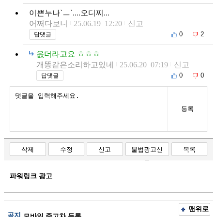
이쁜누나`ㅡ`....오디찌...
어쩌다보니
25.06.19 12:20
신고
0
2
답댓글
읎더라고요 ㅎㅎㅎ
개똥같은소리하고있네
25.06.20 07:19
신고
0
0
답댓글
등록
삭제
수정
신고
불법광고신
목록
고
파워링크 광고
맨위로
공지
모바일 중고차 등록