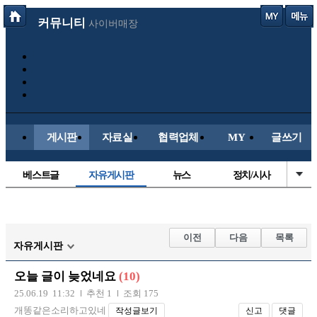
커뮤니티
사이버매장
게시판
자료실
협력업체
MY
글쓰기
베스트글
자유게시판
뉴스
정치/시사
시배목
유명인의차
보배드림이야기
성인게시판
국내야구
해외야구
해외축구
국내축구
이전
다음
목록
자유게시판
오늘 글이 늦었네요
(10)
25.06.19 11:32
추천 1
조회 175
개똥같은소리하고있네
작성글보기
신고
댓글