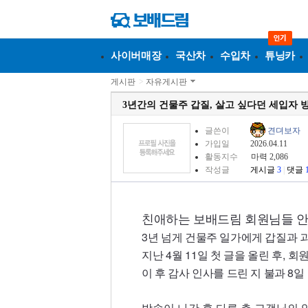
사이버매장
국산차
수입차
튜닝카
게시판
>
자유게시판
3년간의 건물주 갑질, 살고 싶다던 세입자 
글쓴이
견뎌보자
가입일
2026.04.11
활동지수
마력 2,086
작성글
게시글
3
|
댓글
친애하는 보배드림 회원님들 
3
년 넘게 건물주 일가에게 갑질과 
4
11
,
지난
월
일 첫 글을 올린 후
회원
8
이 후 감사 인사를 드린 지 불과
일
방송이 나간 후 다른 층 고객님의 