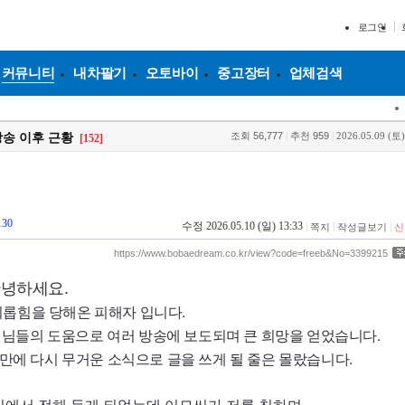
로그인
커뮤니티
내차팔기
오토바이
중고장터
업체검색
조회
56,777
|
추천
959
|
2026.05.09 (토)
방송 이후 근황
[152]
130
수정 2026.05.10 (일) 13:33
|
|
|
쪽지
작성글보기
신
https://www.bobaedream.co.kr/view?code=freeb&No=3399215
.
안녕하세요
.
괴롭힘을 당해온 피해자 입니다
.
님들의 도움으로 여러 방송에 보도되며 큰 희망을 얻었습니다
.
 만에 다시 무거운 소식으로 글을 쓰게 될 줄은 몰랐습니다
입에서 전해 듣게 되었는데 이모씨가 저를 칭하며,