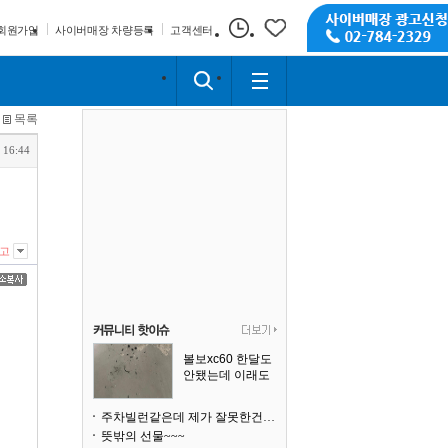
회원가입
사이버매장 차량등록
고객센터
목록
 16:44
고
볼보xc60 한달도
안됐는데 이래도
되나요?
주차빌런같은데 제가 잘못한건가요
뜻밖의 선물~~~