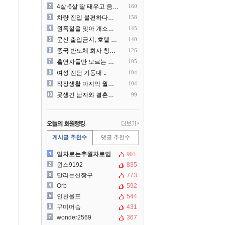
4살·6살 딸 태우고 음주운..
160
차량 진입 불편하다고 도로 ..
158
원폭절을 맞아 개소리를 늘어..
145
문신 출입금지, 호텔 헬스장..
140
중국 반도체 회사 창신메모리..
126
흡연자들만 모르는 냄새 ㄷㄷ
105
여성 전담 기동대 ..
104
직장생활 마지막 월급 명세서
104
못생긴 남자와 결혼해서 후회..
99
게시글 추천수
댓글 추천수
일차로는추월차로임
903
윈스9192
835
달리는신짱구
773
Orb
592
인천울프
544
꾸미머슴
431
wonder2569
367