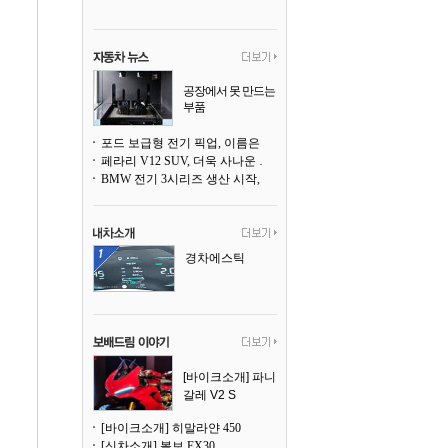
공장에서 못 만드는
부품
3D 프린팅으로 찍
어낸다
포드 보급형 전기 픽업, 이름은 `패덤`
페라리 V12 SUV, 더욱 사나운 얼굴로 돌아온다
BMW 전기 3시리즈 생산 시작, 뮌헨 공장은 전기차 전용으로 전환
경차에스틱
[바이크소개] 파니
갈레 V2 S
[바이크소개] 히말라얀 450
[신차소개] 볼보 EX30