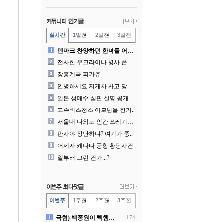
실시간
1일전
2일전
3일전
덴마크 찬양하던 한녀들 어리..
전사한 우크라이나 병사 폰에..
장흥계곡 피카츄
안녕하세요 지게차 사고 당사..
일본 성매수 심판 실명 공개..
고속버스청소 이모님을 한기..
서울대 나와도 인간 쓰레기일..
판사야 장난하냐? 여기가 중..
어제자 캐나다 공항 황당사건
일부러 그런 건가...?
이번주
1주전
2주전
3주전
극혐) 백종원이 빽햄과 함께..
174