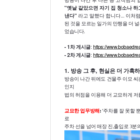
"옛날 같았으면 자
기 집 청소나 
낸다"
라고
말했다 합니다... 이처
된 것을 모르는 일가의 만행을 더 
었습니다.
- 1
:
https://www.bobaedr
차 게시글
- 2
:
https://www.bobaedr
차 게시글
1.
,
방송 그 후
현실은 더 가혹
방송이 나간 뒤에도 건물주 이모 씨
인지
법의 허점을 이용해 더 교묘하게 
'
교묘한 업무방해
:
주차를 잘 못할 
로
주차 선을 넘어 매장 진,출입로 3분의