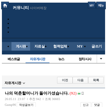
커뮤니티
사이버매장
게시판
자료실
협력업체
MY
글쓰기
베스트글
자유게시판
뉴스
정치/시사
시배목
유명인의차
보배드림이야기
성인게시판
국내야구
해외야구
해외축구
국내축구
이전
다음
목록
자유게시판
나의 덕춘할머니가 돌아가셨습니다.
(92)
26.05.11 23:07
추천 942
조회 36665
Gump96
작성글보기
신고
댓글