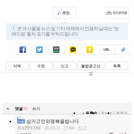
추천
942
본 게시물을 뉴스 및 기타 매체에서 인용하실 때는 '보
배드림' 출처 표기를 부탁드립니다
페북
트윗
밴드
카톡
카스
복사
스크랩
삭제
수정
신고
불법광고신
목록
고
댓글
92
쓰기
등록순
최신순
추천순
삼가고인의명복을빕니다
베플
HAPPYDH
26.05.11 23:08
신고