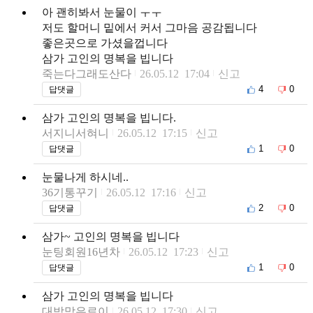
아 괜히봐서 눈물이 ㅜㅜ
저도 할머니 밑에서 커서 그마음 공감됩니다
좋은곳으로 가셨을껍니다
삼가 고인의 명복을 빕니다
죽는다그래도산다
26.05.12 17:04
신고
4
0
답댓글
삼가 고인의 명복을 빕니다.
서지니서혀니
26.05.12 17:15
신고
1
0
답댓글
눈물나게 하시네..
36기통꾸기
26.05.12 17:16
신고
2
0
답댓글
삼가~ 고인의 명복을 빕니다
눈팅회원16년차
26.05.12 17:23
신고
1
0
답댓글
삼가 고인의 명복을 빕니다
대박맞은료이
26.05.12 17:30
신고