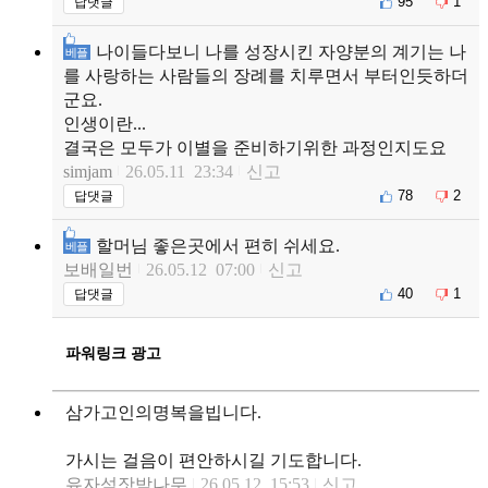
95
1
답댓글
나이들다보니 나를 성장시킨 자양분의 계기는 나
베플
를 사랑하는 사람들의 장례를 치루면서 부터인듯하더
군요.
인생이란...
결국은 모두가 이별을 준비하기위한 과정인지도요
simjam
26.05.11 23:34
신고
78
2
답댓글
할머님 좋은곳에서 편히 쉬세요.
베플
보배일번
26.05.12 07:00
신고
40
1
답댓글
파워링크 광고
삼가고인의명복을빕니다.
가시는 걸음이 편안하시길 기도합니다.
유자섬잣밤나무
26.05.12 15:53
신고