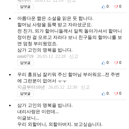
워나비
26.05.12 22:19
신고
0
0
답댓글
아름다운 짦은 소설을 읽은 듯 합니다.
할머님 사랑을 듬뿍 받고 자라셨군요.
전 친가, 외가 할어니들께서 일찍 돌아가셔서 할머니
정이란 걸 모르고 자라다 보니 친구들의 할머니를 보
면 엄청 부리웠었죠.
삼가 고인의 명복을 빕니다.
min0719
26.05.12 22:28
신고
0
0
답댓글
우리 홍표님 잘키워 주신 할머님 부러워요...전 주변
에 그런분이 없어서 ㅜㅜ
지금부터10년
26.05.12 22:30
신고
0
0
답댓글
삼가 고인의 명복을 빕니다.
내리사랑은 이런데...
이글보니...
우리 외할머니, 외할아버지. 보고싶습니다.