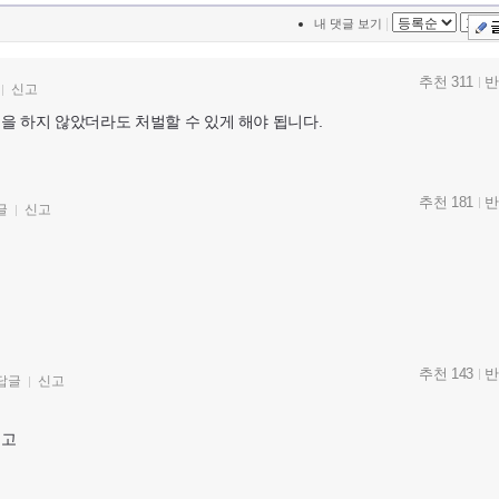
|
내 댓글 보기
추천 311
반
신고
을 하지 않았더라도 처벌할 수 있게 해야 됩니다.
추천 181
반
글
신고
추천 143
반
답글
신고
쉽고
지