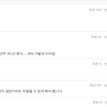
추천 143
반
추천 14
반
근무 3시간 휴식.....계속 이렇게 이어짐
추천 6
반
추천 311
반
지 않았더라도 처벌할 수 있게 해야 됩니다.
추천 6
반