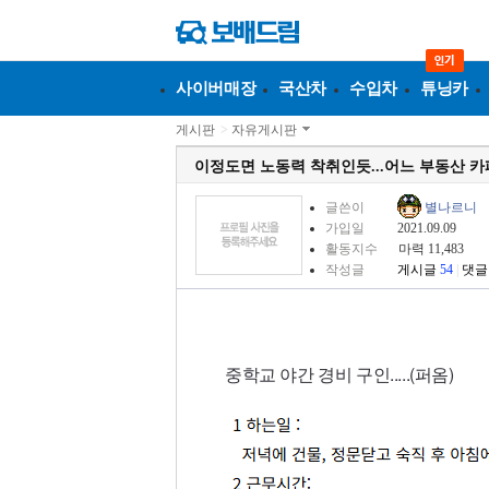
사이버매장
국산차
수입차
튜닝카
게시판
>
자유게시판
이정도면 노동력 착취인듯...어느 부동산 
글쓴이
별나르니
가입일
2021.09.09
활동지수
마력 11,483
작성글
게시글
54
|
댓글
중학교 야간 경비 구인.....(퍼옴)