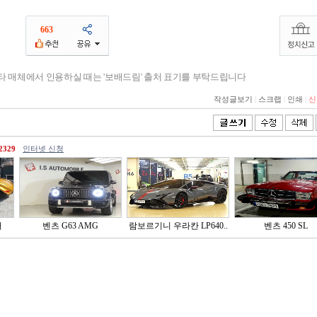
663
기타 매체에서 인용하실 때는 '보배드림' 출처 표기를 부탁드립니다
작성글보기
|
스크랩
|
인쇄
|
신
2329
인터넷 신청
러
벤츠 G63 AMG
람보르기니 우라칸 LP640..
벤츠 450 SL