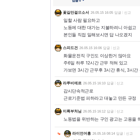
답글 0
꽃길만걸으소서
26.05.15 16:05
답글
신고
일할 사람 필요하고
노동에 대한 대가는 지불하려니 아쉽고
본인들 직접 일해보시면 답 나오겠지
스피드건
26.05.15 16:06
답글
신고
화물운전직 구인도 이상한거 많아요
주6일 하루 12시간 근무 적혀 있고
가보면 3시간 근무후 3시간 휴식, 3시간 
라루비에르
26.05.15 16:10
답글
신고
감시단속적근로
근로기준법 피하라고 대놓고 만든 규정
미륵부처님
26.05.15 16:12
답글
신고
노동법을 위반하는 구인 광고는 고용을 하
라이언어흥
26.05.16 08:14
답글
신고