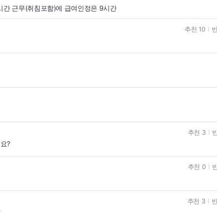
시간 근무(취침포함)에 급여인정은 9시간
추천 10
반
추천 3
반
요?
추천 0
반
추천 3
반
?