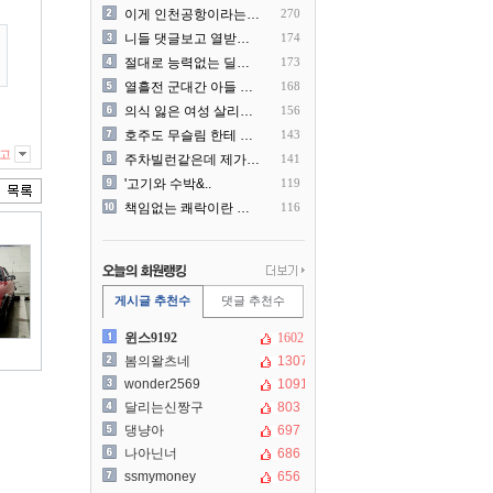
이게 인천공항이라는게 믿겨지..
270
니들 댓글보고 열받아서 집구..
174
절대로 능력없는 딜러를 쓰지..
173
열흘전 군대간 아들 소포(가..
168
의식 잃은 여성 살리려다 성..
156
호주도 무슬림 한테 점령 당..
143
고
주차빌런같은데 제가 잘못한건..
141
'고기와 수박&..
119
책임없는 쾌락이란 말에 빡친..
116
게시글 추천수
댓글 추천수
윈스9192
1602
봄의왈츠네
1307
wonder2569
1091
달리는신짱구
803
댕냥아
697
나아닌너
686
ssmymoney
656