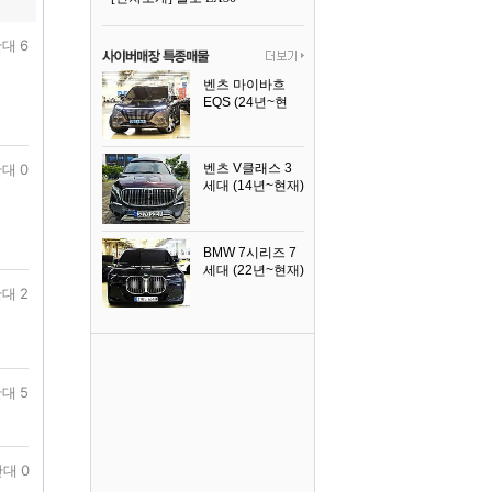
대 6
벤츠 마이바흐
EQS (24년~현
재)
2024년식
대 0
벤츠 V클래스 3
세대 (14년~현재)
2023년식
BMW 7시리즈 7
세대 (22년~현재)
2025년식
대 2
대 5
대 0