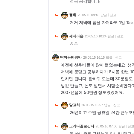
적극 공감합니다.
뿔휘
26.05.16 09:46
답글
신고
저거 저녁에 잠을 자더라도 1일 15
제네라온
26.05.16 10:24
답글
신고
ㅊㅊ
딱아는만큼만
26.05.15 16:15
답글
신고
예전에 선후배들이 많이 했었는데요. 생
저녁에 문닫고 공부하다가 8시쯤 한번 10
인하면 됩니다. 한바퀴 도는데 30분정도
방값 안들고, 돈도 벌면서 시험준비한다
2007년쯤에 50만원 정도였었어요.
말꼬치
26.05.15 16:57
답글
신고
26년이고 주말 공휴일 24간 근무포함
그러다골로간다
26.05.16 07:00
답글
신
독서실 총무 구하는게 아니라 학교 