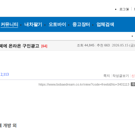
로그인
커뮤니티
내차팔기
오토바이
중고장터
업체검색
조회
44,845
|
추천
663
|
2026.05.15 (금)
카페에 온라온 구인광고
[64]
2,113
|
|
쪽지
작성글보기
신
https://www.bobaedream.co.kr/view?code=freeb&No=3401113