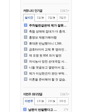
실시간
1일전
2일전
3일전
주차빌런같은데 제가 잘못한건..
축협 성매매 접대가 더 충격..
홍명보 재평가해야함
휴대폰 반납했더니 1,500..
금호타이어 교체 후 옆라인 ..
재 조명 된 RM 과거 발언
자식농사 망친 순대국집 사장..
니들 댓글보고 열받아서 집구..
제가 이상한건지 판단 부탁드..
이혼을 준비해야 할 것 같습..
이번주
1주전
2주전
3주전
남편이 반말했다고 똑같이 반..
279