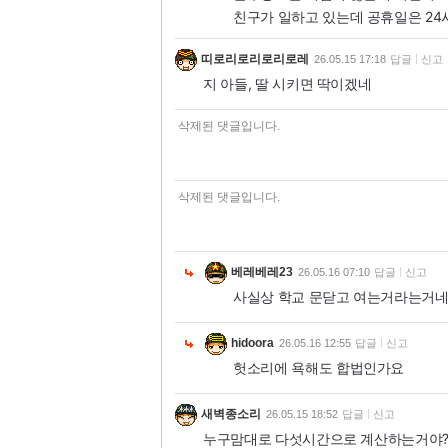
친구가 일하고 있는데 공휴일은 24
띠로리로리로리로레
26.05.15 17:18
답글
신고
지 아들, 딸 시키면 딱이겠네
삭제된 댓글입니다.
삭제된 댓글입니다.
베레베레23
26.05.16 07:10
답글
신고
사실상 학교 문닫고 여는거라는거네
hidoora
26.05.16 12:55
답글
신고
헛소리에 욕해도 합법인가요
새벽종소리
26.05.15 18:52
답글
신고
누구맘대로 다섯시간으로 계산하는거야