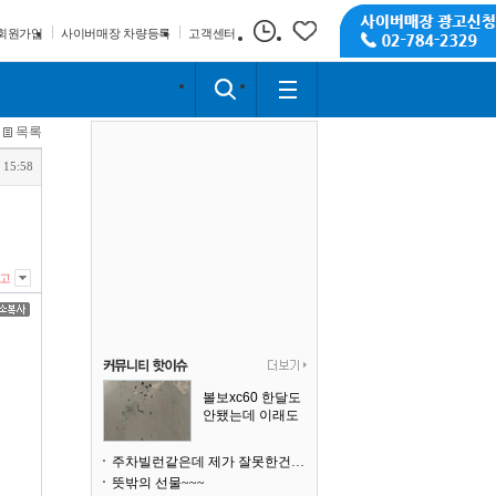
회원가입
사이버매장 차량등록
고객센터
목록
 15:58
고
볼보xc60 한달도
안됐는데 이래도
되나요?
주차빌런같은데 제가 잘못한건가요
뜻밖의 선물~~~