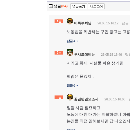
댓글
(64)
|
미륵부처님
답글
26.05.15 16:12
노동법을 위반하는 구인 광고는 고용
답글 4
루시드에비뉴
답
26.05.15 16:46
저러고 화재, 시설물 파손 생기면
책임은 묻겠지...
답글 0
꽃길만걸으소서
26.05.15 16:05
일할 사람 필요하고
노동에 대한 대가는 지불하려니 아
본인들 직접 일해보시면 답 나오겠