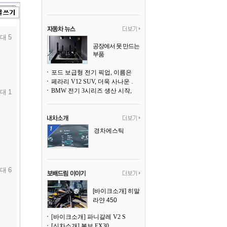
대 5
공장에서 못 만드는
부품
3D 프린팅으로 찍
어낸다
포드 보급형 전기 픽업, 이름은 `패덤`
페라리 V12 SUV, 더욱 사나운 얼굴로 돌아온다
BMW 전기 3시리즈 생산 시작, 뮌헨 공장은 전기차 전용으로 전환
대 1
경차에스틱
대 6
[바이크소개] 히말
라얀 450
[바이크소개] 파니갈레 V2 S
[신차소개] 볼보 EX30