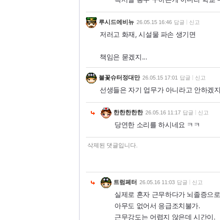
루시드에비뉴
26.05.15 16:46
답글
신고
저러고 화재, 시설물 파손 생기면
책임은 묻겠지...
불꽃슈터정대만
26.05.15 17:01
답글
신고
선생들은 자기 업무가 아니라고 안하겠지
한한한한한
26.05.16 11:17
답글
신고
당연한 소리를 하시네요 ㅋㅋ
삭제된 댓글입니다.
트럼페터
26.05.16 11:03
답글
신고
실제로 혼자 근무하다가 뇌졸증으로
아무도 없어서 응급조치불가.
근무강도는 어렵지 않은데 시간이.