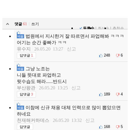
댓글
61
쓰기
등록순
최신순
추천순
법원에서 지시한거 잘 따르면서 파업해봐 ㅋㅋㅋ
베플
어기는 순간 좋빠가 ㅋㅋ
유수지
26.05.20 13:27
신고
248
6
답댓글
1
그냥 노조는
베플
니들 뜻대로 파업하고
뒷수습도 해라......반드시
부산왕관
26.05.20 13:25
신고
189
4
답댓글
3
이참에 신규 채용 대체 인력으로 많이 뽑았으면
베플
하네요
천재해커하데스
26.05.20 13:32
신고
168
5
답댓글