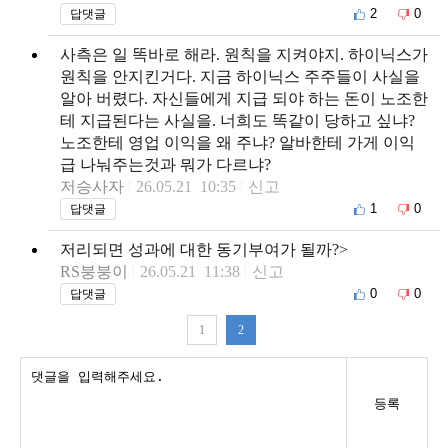
2
0
답댓글
사측은 일 똑바로 해라. 원칙을 지켜야지. 하이닉스가
원칙을 안지킨거다. 지금 하이닉스 주주들이 사실을
알아 버렸다. 자신들에게 지급 되야 하는 돈이 노조한
테 지급된다는 사실을. 너희도 똑같이 당하고 싶냐?
노조한테 영업 이익을 왜 주냐? 알바한테 가게 이익
급 나눠주는것과 뭐가 다르냐?
저승사자
26.05.21 10:35
신고
1
0
답댓글
저리되면 성과에 대한 동기부여가 될까?>
RS붕붕이
26.05.21 11:38
신고
0
0
답댓글
1
2
등록