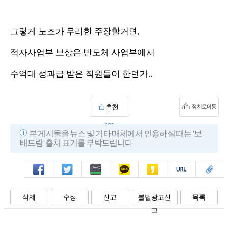
그렇게 노조가 무리한 주장할거면,
적자사업부 보상은 반도체 사업부에서
수억대 성과급 받은 직원들이 한던가..
추천
830
본 게시물을 뉴스 및 기타 매체에서 인용하실 때는 '보
배드림' 출처 표기를 부탁드립니다
페북
트윗
밴드
카톡
카스
복사
스크랩
삭제
수정
신고
불법광고신
목록
고