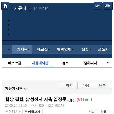
커뮤니티
사이버매장
게시판
자료실
협력업체
MY
글쓰기
베스트글
자유게시판
뉴스
정치/시사
시배목
유명인의차
보배드림이야기
성인게시판
국내야구
해외야구
해외축구
국내축구
이전
다음
목록
자유게시판
협상 결렬, 삼성전자 사측 입장문 . jpg
(61)
26.05.20 13:15
추천 830
조회 63178
부평망치남
작성글보기
신고
댓글