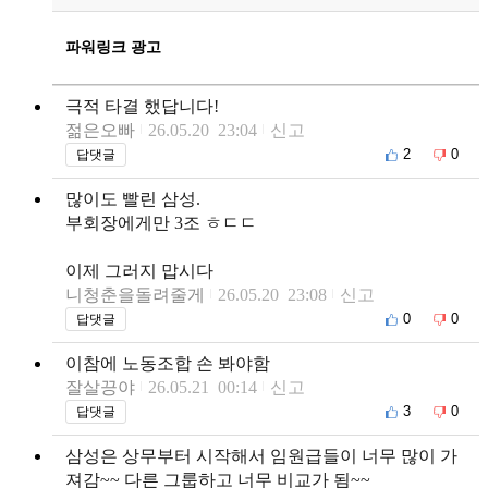
파워링크 광고
극적 타결 했답니다!
젊은오빠
26.05.20 23:04
신고
2
0
답댓글
많이도 빨린 삼성.
부회장에게만 3조 ㅎㄷㄷ
이제 그러지 맙시다
니청춘을돌려줄게
26.05.20 23:08
신고
0
0
답댓글
이참에 노동조합 손 봐야함
잘살끙야
26.05.21 00:14
신고
3
0
답댓글
삼성은 상무부터 시작해서 임원급들이 너무 많이 가
져감~~ 다른 그룹하고 너무 비교가 됨~~