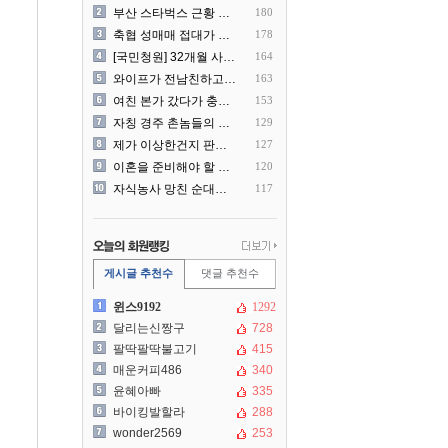
부산 스타벅스 근황 ㅎㄷㄷ
180
축협 성매매 접대가 더 충격..
178
[국민청원] 32개월 사랑하..
164
와이프가 전남친하고 해외여행..
163
여친 본가 갔다가 충격 먹은..
153
자칭 경주 촌놈들의 국내 여..
129
제가 이상한건지 판단 부탁드..
127
이혼을 준비해야 할 것 같습..
120
자식농사 망친 순대국집 사장..
117
게시글 추천수
댓글 추천수
윈스9192
1292
달리는신짱구
728
팔딱팔딱불고기
415
매운커피486
340
윤혜아빠
335
바이킹발할라
288
wonder2569
253