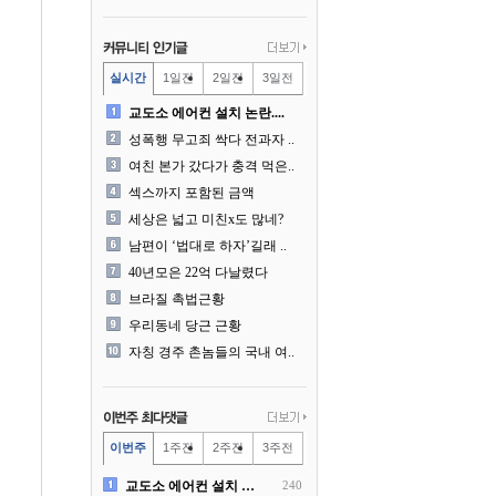
실시간
1일전
2일전
3일전
교도소 에어컨 설치 논란....
성폭행 무고죄 싹다 전과자 ..
여친 본가 갔다가 충격 먹은..
섹스까지 포함된 금액
세상은 넓고 미친x도 많네?
남편이 ‘법대로 하자’길래 ..
40년모은 22억 다날렸다
브라질 촉법근황
우리동네 당근 근황
자칭 경주 촌놈들의 국내 여..
이번주
1주전
2주전
3주전
교도소 에어컨 설치 논란....
240