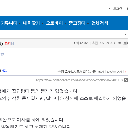
로그인
커뮤니티
내차팔기
오토바이
중고장터
업체검색
조회
64,829
|
추천
906
|
2026.06.08 (월)
)
[58]
혈향
글
625
수정 2026.06.08 (월) 15:46
|
|
|
쪽지
작성글보기
신
https://www.bobaedream.co.kr/view?code=freeb&No=3408718
들에게 집단왕따 등의 문제가 있었습니다
도의 심각한 문제였지만, 딸아이와 상의해 스스로 해결하게 되었습
 부산으로 이사를 하게 되었습니다
, 약올리기도 하고 문제가 있었습니다