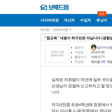
사이버매장
국산차
수입차
튜닝카
게시판
>
자유게시판
"참교육" 내용이 허구만은 아닙니다 (경험담
글쓴이
잃어버린
가입일
2024.01.08
활동지수
마력 9,771
작성글
게시글
109
|
댓
실제로 저희딸이 작년에 일부 무리
선생님이 경찰에 신고하자고 할 정
니다
약 3년전쯤 초등4학년때 창원에서
당시 이사후 시골(창원)에서 왔다며