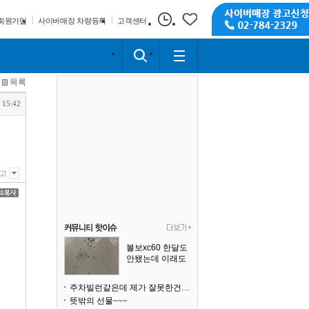
회원가입
사이버매장 차량등록
고객센터
목록
 15:42
고
볼보xc60 한달도
안됐는데 이래도
되나요?
주차빌런같은데 제가 잘못한건가요
뜻밖의 선물~~~