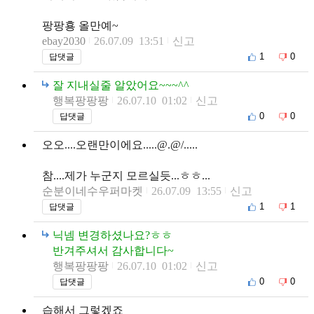
팡팡횽 올만예~
ebay2030
26.07.09 13:51
신고
1
0
답댓글
잘 지내실줄 알았어요~~~^^
행복팡팡팡
26.07.10 01:02
신고
0
0
답댓글
오오....오랜만이에요.....@.@/.....
참....제가 누군지 모르실듯...ㅎㅎ...
순분이네수우퍼마켓
26.07.09 13:55
신고
1
1
답댓글
닉넴 변경하셨나요?ㅎㅎ
반겨주셔서 감사합니다~
행복팡팡팡
26.07.10 01:02
신고
0
0
답댓글
습해서 그렇겠죠