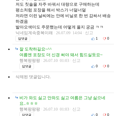
저도 칫솔을 자주 바꿔서 대량으로 구매하는데
평소처럼 포장을 해서 박스가 너덜너덜
저라면 이런 날씨에는 안에 비닐로 한 번 감싸서 배송
하겠음
발아오색미도 주문했는데 어떻게 올지 궁금 ㅋㅋ
닉네임계속중복이래
26.07.09 14:04
신고
1
0
답댓글
잘 도착하길요~^^
여름엔 포장도 더 신경 써야 돼서 힘드실듯요~
행복팡팡팡
26.07.10 01:03
신고
0
0
답댓글
삭제된 댓글입니다.
비가 와도 싫고 안와도 싫고 여름은 그냥 싫으네
요..ㅎㅎㅎ
행복팡팡팡
26.07.10 01:03
신고
0
0
답댓글