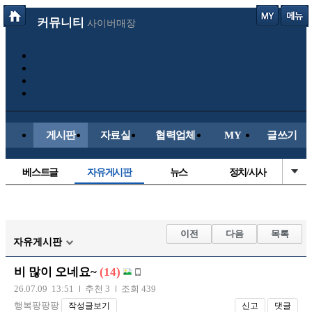
커뮤니티
사이버매장
게시판
자료실
협력업체
MY
글쓰기
베스트글
자유게시판
뉴스
정치/시사
시배목
유명인의차
보배드림이야기
성인게시판
국내야구
해외야구
해외축구
국내축구
이전
다음
목록
자유게시판
비 많이 오네요~
(14)
26.07.09 13:51
추천 3
조회 439
행복팡팡팡
작성글보기
신고
댓글