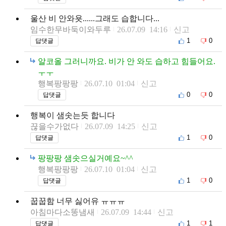
울산 비 안와욧......그래도 습합니다...
임수한무바둑이와두루
26.07.09 14:16
신고
1
0
답댓글
알코올 그러니까요. 비가 안 와도 습하고 힘들어요.
ㅜㅜ
행복팡팡팡
26.07.10 01:04
신고
0
0
답댓글
행복이 샘솟는듯 합니다
끊을수가없다
26.07.09 14:25
신고
1
0
답댓글
팡팡팡 샘솟으실거예요~^^
행복팡팡팡
26.07.10 01:04
신고
1
0
답댓글
꿉꿉함 너무 싫어유 ㅠㅠㅠ
아침마다소똥냄새
26.07.09 14:44
신고
1
1
답댓글