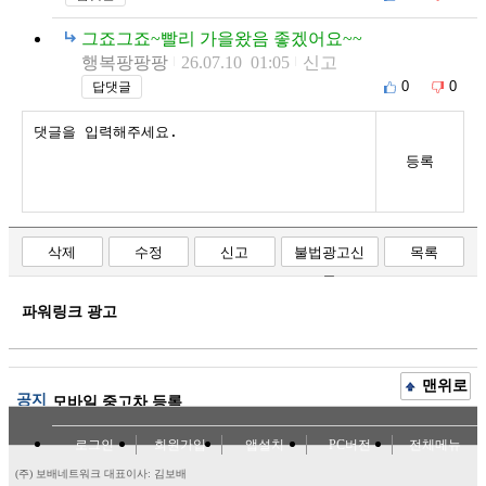
그죠그죠~빨리 가을왔음 좋겠어요~~
행복팡팡팡
26.07.10 01:05
신고
0
0
답댓글
등록
삭제
수정
신고
불법광고신
목록
고
파워링크 광고
맨위로
공지
모바일 중고차 등록
로그인
회원가입
앱설치
PC버전
전체메뉴
(주) 보배네트워크 대표이사: 김보배