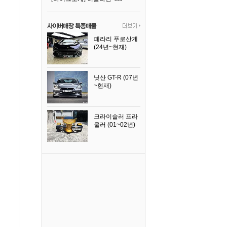
페라리 푸로산게
(24년~현재)
2024년식
닛산 GT-R (07년
~현재)
2008년식
크라이슬러 프라
울러 (01~02년)
2002년식