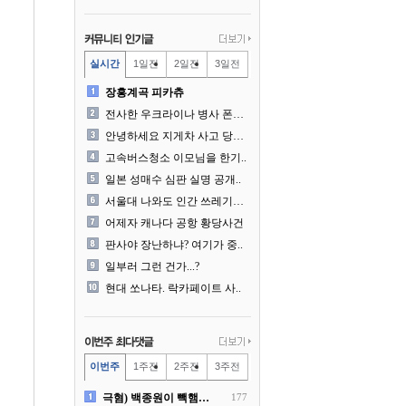
실시간
1일전
2일전
3일전
장흥계곡 피카츄
전사한 우크라이나 병사 폰에..
안녕하세요 지게차 사고 당사..
고속버스청소 이모님을 한기..
일본 성매수 심판 실명 공개..
서울대 나와도 인간 쓰레기일..
어제자 캐나다 공항 황당사건
판사야 장난하냐? 여기가 중..
일부러 그런 건가...?
현대 쏘나타. 락카페이트 사..
이번주
1주전
2주전
3주전
극혐) 백종원이 빽햄과 함께..
177