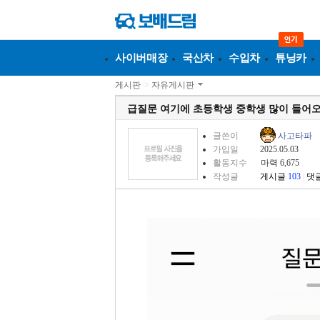
사이버매장
국산차
수입차
튜닝카
게시판
>
자유게시판
급질문 여기에 초등학생 중학생 많이 들어
글쓴이
사고타파
가입일
2025.05.03
활동지수
마력 6,675
작성글
게시글
103
|
댓