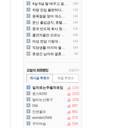
4살·6살 딸 태우고 음주운..
160
차량 진입 불편하다고 도로 ..
159
원폭절을 맞아 개소리를 늘어..
146
문신 출입금지, 호텔 헬스장..
140
중국 반도체 회사 창신메모리..
126
흡연자들만 모르는 냄새 ㄷㄷ
106
여성 전담 기동대 ..
104
직장생활 마지막 월급 명세서
104
못생긴 남자와 결혼해서 후회..
99
게시글 추천수
댓글 추천수
일차로는추월차로임
1243
윈스9192
1211
달리는신짱구
1050
Orb
697
인천울프
681
wonder2569
575
꾸미머슴
538