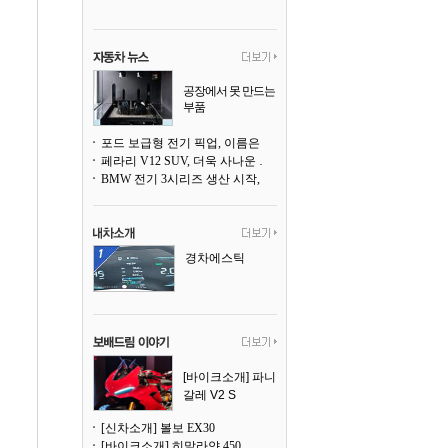
공장에서 못 만드는
부품
3D 프린팅으로 찍
어낸다
포드 보급형 전기 픽업, 이름은 `패덤`
페라리 V12 SUV, 더욱 사나운 얼굴로 돌아온다
BMW 전기 3시리즈 생산 시작, 뮌헨 공장은 전기차 전용으로 전환
경차에스틱
[바이크소개] 파니
갈레 V2 S
[신차소개] 볼보 EX30
[바이크소개] 히말라얀 450