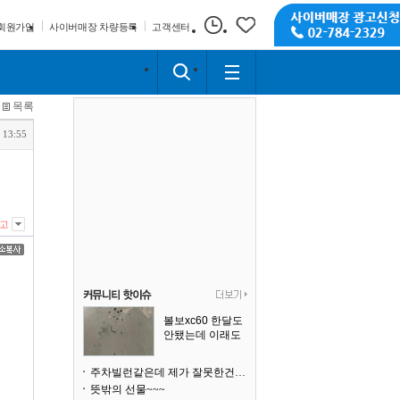
회원가입
사이버매장 차량등록
고객센터
목록
 13:55
고
볼보xc60 한달도
안됐는데 이래도
되나요?
주차빌런같은데 제가 잘못한건가요
뜻밖의 선물~~~