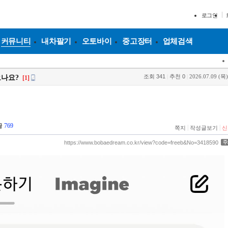
로그인
커뮤니티
내차팔기
오토바이
중고장터
업체검색
조회
341
|
추천
0
|
2026.07.09 (목)
오나요?
[1]
글
769
|
|
쪽지
작성글보기
신
https://www.bobaedream.co.kr/view?code=freeb&No=3418590