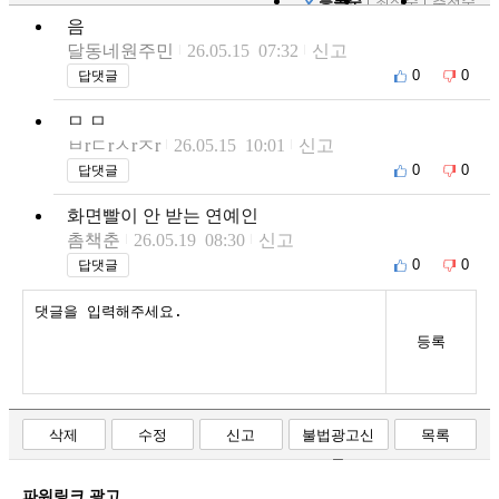
등록순
최신순
추천순
음
달동네원주민
26.05.15 07:32
신고
0
0
답댓글
ㅁ ㅁ
ㅂrㄷrㅅrㅈr
26.05.15 10:01
신고
0
0
답댓글
화면빨이 안 받는 연예인
촘책춘
26.05.19 08:30
신고
0
0
답댓글
등록
삭제
수정
신고
불법광고신
목록
고
파워링크 광고