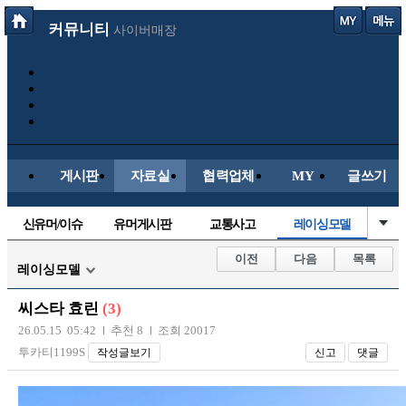
커뮤니티
사이버매장
게시판
자료실
협력업체
MY
글쓰기
신유머/이슈
유머게시판
교통사고
레이싱모델
국산차
수입차
내차사진
직찍/특종
이전
다음
목록
레이싱모델
자동차사진
후방주의방
자유사진
군사/무기
씨스타 효린
(3)
트럭/버스
항공/해운/철도
올드카/추억
오토바이
26.05.15 05:42
추천 8
조회 20017
투카티1199S
작성글보기
신고
댓글
장착시공사진