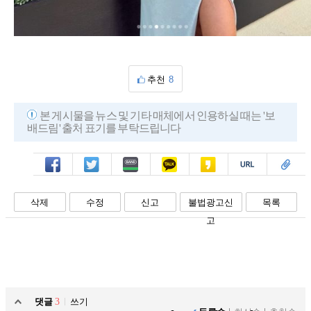
추천
8
본 게시물을 뉴스 및 기타 매체에서 인용하실 때는 '보
배드림' 출처 표기를 부탁드립니다
페북
트윗
밴드
카톡
카스
복사
스크랩
삭제
수정
신고
불법광고신
목록
고
댓글
3
쓰기