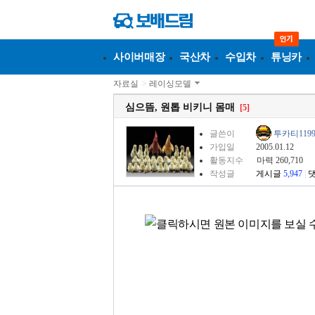
사이버매장
국산차
수입차
튜닝카
자료실
>
레이싱모델
심으뜸, 원톱 비키니 몸매
[5]
글쓴이
투카티1199
가입일
2005.01.12
활동지수
마력 260,710
작성글
게시글
5,947
|