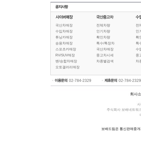
국산차매장
전체차량
전
수입차매장
인기차량
인
튜닝카매장
확인차량
확
승용차매장
특수/특장차
특
스포츠카매장
국산차매장
수
RV/SUV매장
중고차시세
중
밴/승합차매장
차종별검색
차
오토갤러리매장
02-784-2329
02-784-2329
회사
사
주식회사 보배네트워
보배드림은 통신판매중개자