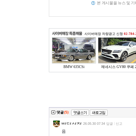
본 게시물을 뉴스 및 
사이버매장 차량광고 신청
02-784-
BMW 635CSi
제네시스 GV80 쿠페 2.
댓글
(5)
|
ㅂrㄷrㅅrㅈr
26.05.30 07:34
답글
신고
음