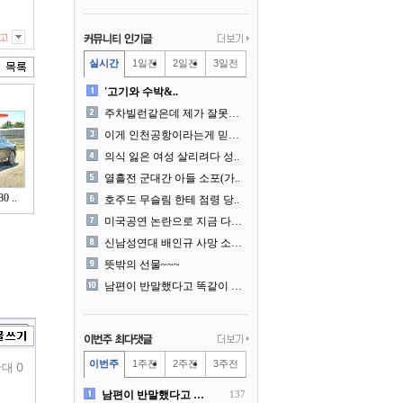
고
실시간
1일전
2일전
3일전
'고기와 수박&..
주차빌런같은데 제가 잘못한건..
이게 인천공항이라는게 믿겨지..
의식 잃은 여성 살리려다 성..
열흘전 군대간 아들 소포(가..
 ..
호주도 무슬림 한테 점령 당..
미국공연 논란으로 지금 다시..
신남성연대 배인규 사망 소식..
뜻밖의 선물~~~
남편이 반말했다고 똑같이 반..
이번주
1주전
2주전
3주전
대 0
남편이 반말했다고 똑같이 반..
137