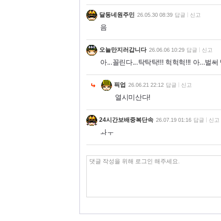
달동네원주민
26.05.30 08:39
답글
신고
음
오늘만지러갑니다
26.06.06 10:29
답글
신고
아...꼴린다...탁탁탁!!! 헉헉헉!!! 아...벌
픽업
26.06.21 22:12
답글
신고
열시미산다!
24시간보배중복단속
26.07.19 01:16
답글
신고
ㅘㅜ