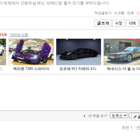
기타 매체에서 인용하실 때는 '보배드림' 출처 표기를 부탁드립니다
작성글보기
|
스크랩
|
인쇄
|
신
2329
인터넷 신청
..
맥라렌 720S 스파이더
포르쉐 911 카레라 4 G..
제네시스 더 올 뉴 G80
|
내 댓글 보기
추천 1
반