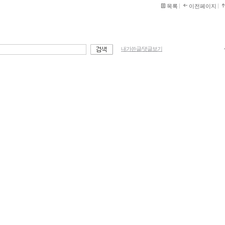
목록
이전페이지
내가쓴글/댓글보기