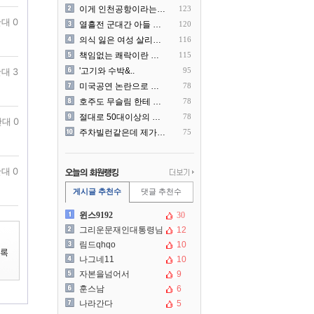
이게 인천공항이라는게 믿겨지..
123
대 0
열흘전 군대간 아들 소포(가..
120
의식 잃은 여성 살리려다 성..
116
책임없는 쾌락이란 말에 빡친..
115
대 3
'고기와 수박&..
95
미국공연 논란으로 지금 다시..
78
호주도 무슬림 한테 점령 당..
78
절대로 50대이상의 딜러를 ..
78
대 0
주차빌런같은데 제가 잘못한건..
75
대 0
게시글 추천수
댓글 추천수
윈스9192
30
그리운문재인대통령님
12
림드qhqo
10
나그네11
10
자본을넘어서
9
훈스남
6
나라간다
5