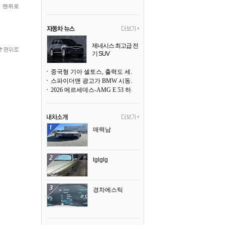
맨위로
제네시스 최고급 전
기 SUV
곧 베일을 벗는다
중국형 기아 셀토스, 출력도 세지고 27인치 초대형 디스플레이까지
스파이더맨 광고가 BMW 시동화면을 점령하다, 오너들은 불만
2026 메르세데스-AMG E 53 하이브리드 왜건 시승기
매력남
lglglg
경차에스틱