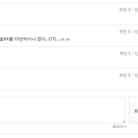
추천 0
반
추천 0
반
써 딸XX를 10번씩이나 쳤다...OTL...ㅠ.ㅠ
추천 0
반
추천 0
반
0
/
2000
자