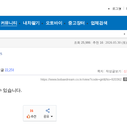
로그인
커뮤니티
내차팔기
오토바이
중고장터
업체검색
조회
25,986
|
추천
16
|
2026.05.30 (토)
S
댓글
22,251
|
|
쪽지
작성글보기
신
https://www.bobaedream.co.kr/view?code=girl&No=920362
16