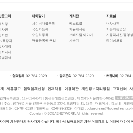
사이버매물등록
베스트글
내차사진
체차량
국산차등록
자유게시판
자동차동영상
기차량
수입차등록
보배드림 이야기
자동차사진/동영
인차량
매물등록권 구입
시승기
레이싱모델
수/특장차
입차매장
고차시세
종별검색
02-784-2329
02-784-2329
02-784
소개
|
제휴광고
|
협력업체신청
|
인재채용
|
이용약관
|
개인정보처리방침
|
고객센터
|
사
업자등록번호 : 117-81-64543
|
통신판매업신고번호 : 제 2013-서울양천-0465호
크
|
주소 : (07995) 서울 양천구 목동동로 233-1 드림타워 11, 12층
|
대표이사 : 김보배
|
개인정
대표전화 : 02-784-2329
|
대표팩스 : 02-6499-2329
|
이메일 : bobaedream@bobaedream.co.k
Copyright © BOBAENETWORK. All rights reserved.
이며 차량판매의 당사자가 아닙니다. 따라서 보배드림은 차량 거래검토 및 거래에 대하여 어