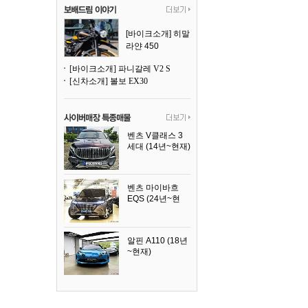
[바이크소개] 히말
라얀 450
[바이크소개] 파니갈레 V2 S
[신차소개] 볼보 EX30
벤츠 V클래스 3
세대 (14년~현재)
2023년식
벤츠 마이바흐
EQS (24년~현
재)
2024년식
알핀 A110 (18년
~현재)
2021년식